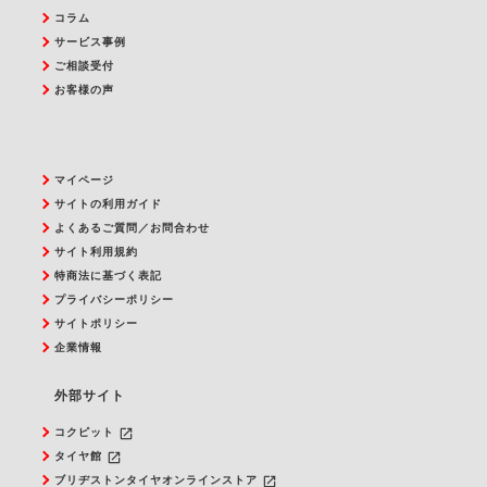
コラム
サービス事例
ご相談受付
お客様の声
マイページ
サイトの利用ガイド
よくあるご質問／お問合わせ
サイト利用規約
特商法に基づく表記
プライバシーポリシー
サイトポリシー
企業情報
外部サイト
launch
コクピット
launch
タイヤ館
launch
ブリヂストンタイヤオンラインストア