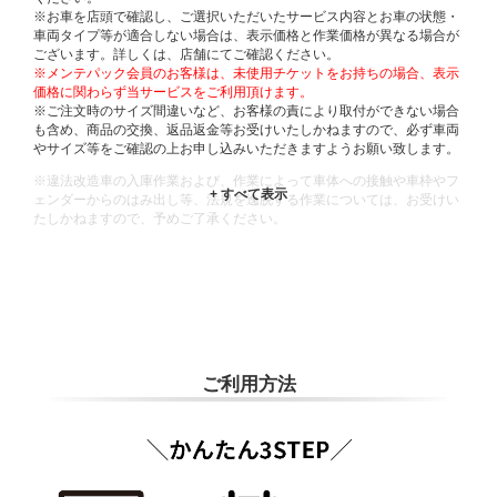
※お車を店頭で確認し、ご選択いただいたサービス内容とお車の状態・
車両タイプ等が適合しない場合は、表示価格と作業価格が異なる場合が
ございます。詳しくは、店舗にてご確認ください。
※メンテパック会員のお客様は、未使用チケットをお持ちの場合、表示
価格に関わらず当サービスをご利用頂けます。
※ご注文時のサイズ間違いなど、お客様の責により取付ができない場合
も含め、商品の交換、返品返金等お受けいたしかねますので、必ず車両
やサイズ等をご確認の上お申し込みいただきますようお願い致します。
※違法改造車の入庫作業および、作業によって車体への接触や車枠やフ
ェンダーからのはみ出し等、法規を逸脱する作業については、お受けい
たしかねますので、予めご了承ください。
※輸入車や一部希少車種等には対応できない場合もございます。
※おクルマの状態(作業の安全性を確保できない場合など含め)によって
は、ご来店当日であっても、作業をお断りさせて頂く場合もございま
す。
ADDITIONAL
INFORMATION
ご利用方法