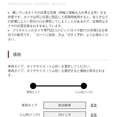
DETAILS
商品番号
rotation-tire_JSH0080101_light-car_14
履いているタイヤの位置を交換（前輪と後輪を入れ替える等）する
作業です。タイヤは同じ位置に固定して長期間使用すると、走り方など
の影響により一部分だけが摩耗してしまうことがあるので、定期的なタ
イヤの位置交換をおすすめしています。
ブリヂストンのタイヤ専門店(コクピット/タイヤ館)での作業1台分単
位での販売です。「カートに追加」又は「今すぐ予約」よりお進みくだ
さい。
価格
VARIATIONS
車両タイプ、タイヤサイズ（リム径）を選択してください。
車両タイプ、タイヤサイズ（リム径）を選択すると価格が表示されま
す。
車両タイプ
リム径(インチ)
車両タイプ
軽自動車
変更
リム径(インチ)
14インチ
変更