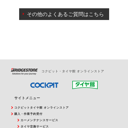
ご来店予約日の3営業日前までマイページからの予約
日変更が可能です。
その他のよくあるご質問はこちら
ご来店予約日の3営業日前を過ぎている場合のご予約
の日時変更につきましては、直接ご予約の店舗まで
お問合せください。
また、やむを得ない事由によりご予約のキャンセル
をご希望の際は、直接ご予約いただいた店舗へご連
絡ください。
コクピット・タイヤ館 オンラインストア
サイトメニュー
コクピットタイヤ館 オンラインストア
購入・作業予約受付
カーメンテナンスサービス
タイヤ交換サービス