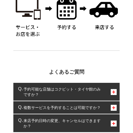
よくあるご質問
予約可能な店舗はコクピット・タイヤ館のみ
ですか？
コクピット・タイヤ館のみとなります。
複数サービスを予約することは可能ですか？
複数サービスのご予約は可能です。
来店予約日時の変更、キャンセルはできます
か？
一部の商品・サービスの組み合わせに限り、同時にご予約が
出来ないものもございます。