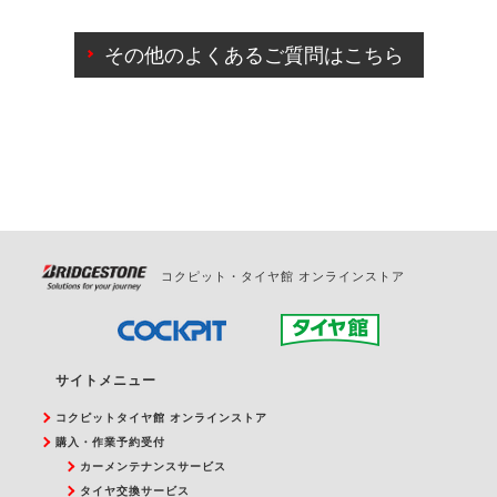
ご来店予約日の3営業日前までマイページからの予約
日変更が可能です。
その他のよくあるご質問はこちら
ご来店予約日の3営業日前を過ぎている場合のご予約
の日時変更につきましては、直接ご予約の店舗まで
お問合せください。
また、やむを得ない事由によりご予約のキャンセル
をご希望の際は、直接ご予約いただいた店舗へご連
絡ください。
コクピット・タイヤ館 オンラインストア
サイトメニュー
コクピットタイヤ館 オンラインストア
購入・作業予約受付
カーメンテナンスサービス
タイヤ交換サービス