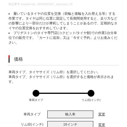
DETAILS
商品番号
rotation-tire_JSH0080307_imported_16
履いているタイヤの位置を交換（前輪と後輪を入れ替える等）する
作業です。タイヤは同じ位置に固定して長期間使用すると、走り方など
の影響により一部分だけが摩耗してしまうことがあるので、定期的なタ
イヤの位置交換をおすすめしています。
ブリヂストンのタイヤ専門店(コクピット/タイヤ館)での作業1台分単
位での販売です。「カートに追加」又は「今すぐ予約」よりお進みくだ
さい。
価格
VARIATIONS
車両タイプ、タイヤサイズ（リム径）を選択してください。
車両タイプ、タイヤサイズ（リム径）を選択すると価格が表示されま
す。
車両タイプ
リム径(インチ)
車両タイプ
輸入車
変更
リム径(インチ)
16インチ
変更