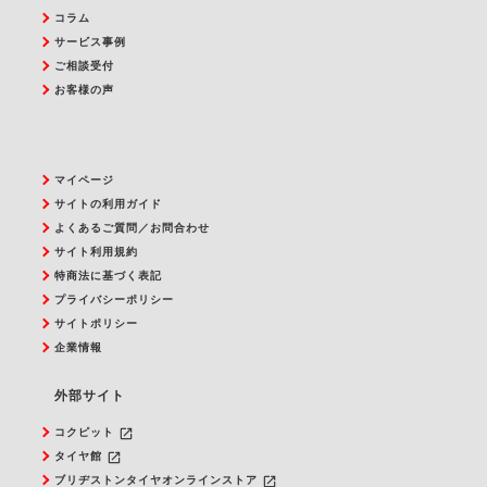
コラム
サービス事例
ご相談受付
お客様の声
マイページ
サイトの利用ガイド
よくあるご質問／お問合わせ
サイト利用規約
特商法に基づく表記
プライバシーポリシー
サイトポリシー
企業情報
外部サイト
launch
コクピット
launch
タイヤ館
launch
ブリヂストンタイヤオンラインストア