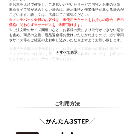
※お車を店頭で確認し、ご選択いただいたサービス内容とお車の状態・
車両タイプ等が適合しない場合は、表示価格と作業価格が異なる場合が
ございます。詳しくは、店舗にてご確認ください。
※メンテパック会員のお客様は、未使用チケットをお持ちの場合、表示
価格に関わらず当サービスをご利用頂けます。
※ご注文時のサイズ間違いなど、お客様の責により取付ができない場合
も含め、商品の交換、返品返金等お受けいたしかねますので、必ず車両
やサイズ等をご確認の上お申し込みいただきますようお願い致します。
※違法改造車の入庫作業および、作業によって車体への接触や車枠やフ
ェンダーからのはみ出し等、法規を逸脱する作業については、お受けい
たしかねますので、予めご了承ください。
※輸入車や一部希少車種等には対応できない場合もございます。
※おクルマの状態(作業の安全性を確保できない場合など含め)によって
は、ご来店当日であっても、作業をお断りさせて頂く場合もございま
す。
ADDITIONAL
INFORMATION
ご利用方法