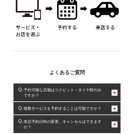
よくあるご質問
予約可能な店舗はコクピット・タイヤ館のみ
ですか？
コクピット・タイヤ館のみとなります。
複数サービスを予約することは可能ですか？
複数サービスのご予約は可能です。
来店予約日時の変更、キャンセルはできます
か？
一部の商品・サービスの組み合わせに限り、同時にご予約が
出来ないものもございます。