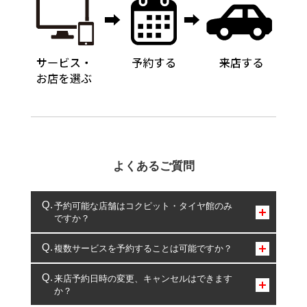
よくあるご質問
予約可能な店舗はコクピット・タイヤ館のみ
ですか？
コクピット・タイヤ館のみとなります。
複数サービスを予約することは可能ですか？
複数サービスのご予約は可能です。
来店予約日時の変更、キャンセルはできます
か？
一部の商品・サービスの組み合わせに限り、同時にご予約が
出来ないものもございます。