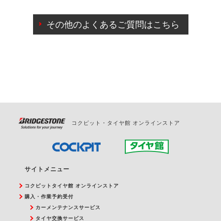
ご来店予約日の3営業日前までマイページからの予約
日変更が可能です。
その他のよくあるご質問はこちら
ご来店予約日の3営業日前を過ぎている場合のご予約
の日時変更につきましては、直接ご予約の店舗まで
お問合せください。
また、やむを得ない事由によりご予約のキャンセル
をご希望の際は、直接ご予約いただいた店舗へご連
絡ください。
コクピット・タイヤ館 オンラインストア
サイトメニュー
コクピットタイヤ館 オンラインストア
購入・作業予約受付
カーメンテナンスサービス
タイヤ交換サービス