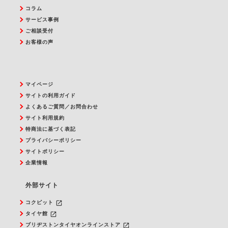
コラム
サービス事例
ご相談受付
お客様の声
マイページ
サイトの利用ガイド
よくあるご質問／お問合わせ
サイト利用規約
特商法に基づく表記
プライバシーポリシー
サイトポリシー
企業情報
外部サイト
launch
コクピット
launch
タイヤ館
launch
ブリヂストンタイヤオンラインストア