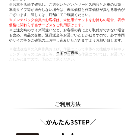
※お車を店頭で確認し、ご選択いただいたサービス内容とお車の状態・
車両タイプ等が適合しない場合は、表示価格と作業価格が異なる場合が
ございます。詳しくは、店舗にてご確認ください。
※メンテパック会員のお客様は、未使用チケットをお持ちの場合、表示
価格に関わらず当サービスをご利用頂けます。
※ご注文時のサイズ間違いなど、お客様の責により取付ができない場合
も含め、商品の交換、返品返金等お受けいたしかねますので、必ず車両
やサイズ等をご確認の上お申し込みいただきますようお願い致します。
※違法改造車の入庫作業および、作業によって車体への接触や車枠やフ
ェンダーからのはみ出し等、法規を逸脱する作業については、お受けい
たしかねますので、予めご了承ください。
※輸入車や一部希少車種等には対応できない場合もございます。
※おクルマの状態(作業の安全性を確保できない場合など含め)によって
は、ご来店当日であっても、作業をお断りさせて頂く場合もございま
す。
ADDITIONAL
INFORMATION
ご利用方法