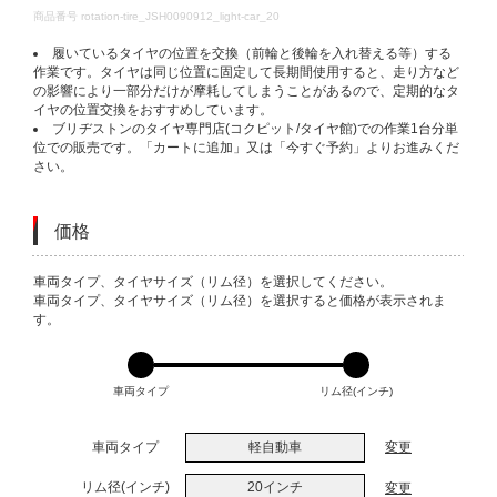
DETAILS
商品番号
rotation-tire_JSH0090912_light-car_20
履いているタイヤの位置を交換（前輪と後輪を入れ替える等）する
作業です。タイヤは同じ位置に固定して長期間使用すると、走り方など
の影響により一部分だけが摩耗してしまうことがあるので、定期的なタ
イヤの位置交換をおすすめしています。
ブリヂストンのタイヤ専門店(コクピット/タイヤ館)での作業1台分単
位での販売です。「カートに追加」又は「今すぐ予約」よりお進みくだ
さい。
価格
VARIATIONS
車両タイプ、タイヤサイズ（リム径）を選択してください。
車両タイプ、タイヤサイズ（リム径）を選択すると価格が表示されま
す。
車両タイプ
リム径(インチ)
車両タイプ
軽自動車
変更
リム径(インチ)
20インチ
変更