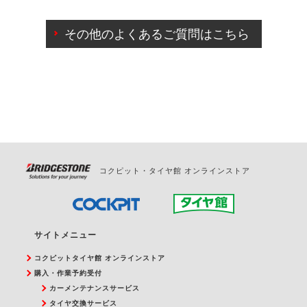
ご来店予約日の3営業日前までマイページからの予約
日変更が可能です。
その他のよくあるご質問はこちら
ご来店予約日の3営業日前を過ぎている場合のご予約
の日時変更につきましては、直接ご予約の店舗まで
お問合せください。
また、やむを得ない事由によりご予約のキャンセル
をご希望の際は、直接ご予約いただいた店舗へご連
絡ください。
コクピット・タイヤ館 オンラインストア
サイトメニュー
コクピットタイヤ館 オンラインストア
購入・作業予約受付
カーメンテナンスサービス
タイヤ交換サービス