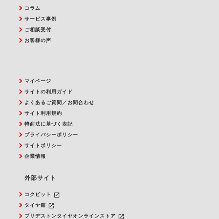
コラム
サービス事例
ご相談受付
お客様の声
マイページ
サイトの利用ガイド
よくあるご質問／お問合わせ
サイト利用規約
特商法に基づく表記
プライバシーポリシー
サイトポリシー
企業情報
外部サイト
launch
コクピット
launch
タイヤ館
launch
ブリヂストンタイヤオンラインストア