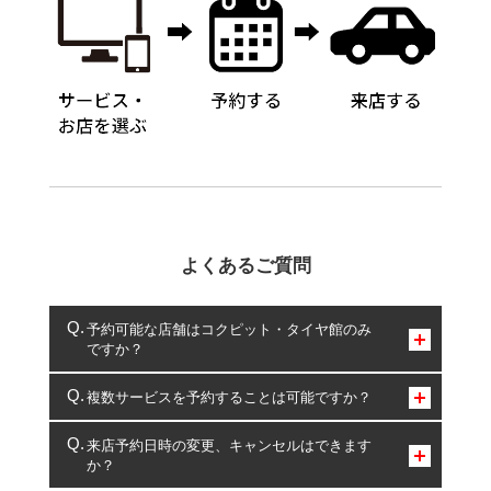
よくあるご質問
予約可能な店舗はコクピット・タイヤ館のみ
ですか？
コクピット・タイヤ館のみとなります。
複数サービスを予約することは可能ですか？
複数サービスのご予約は可能です。
来店予約日時の変更、キャンセルはできます
か？
一部の商品・サービスの組み合わせに限り、同時にご予約が
出来ないものもございます。