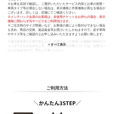
※お車を店頭で確認し、ご選択いただいたサービス内容とお車の状態・
車両タイプ等が適合しない場合は、表示価格と作業価格が異なる場合が
ございます。詳しくは、店舗にてご確認ください。
※メンテパック会員のお客様は、未使用チケットをお持ちの場合、表示
価格に関わらず当サービスをご利用頂けます。
※ご注文時のサイズ間違いなど、お客様の責により取付ができない場合
も含め、商品の交換、返品返金等お受けいたしかねますので、必ず車両
やサイズ等をご確認の上お申し込みいただきますようお願い致します。
※違法改造車の入庫作業および、作業によって車体への接触や車枠やフ
ェンダーからのはみ出し等、法規を逸脱する作業については、お受けい
たしかねますので、予めご了承ください。
※輸入車や一部希少車種等には対応できない場合もございます。
※おクルマの状態(作業の安全性を確保できない場合など含め)によって
は、ご来店当日であっても、作業をお断りさせて頂く場合もございま
す。
ADDITIONAL
INFORMATION
ご利用方法