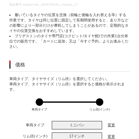
DETAILS
商品番号
rotation-tire_JSH0780101_minivan_17
履いているタイヤの位置を交換（前輪と後輪を入れ替える等）する
作業です。タイヤは同じ位置に固定して長期間使用すると、走り方など
の影響により一部分だけが摩耗してしまうことがあるので、定期的なタ
イヤの位置交換をおすすめしています。
ブリヂストンのタイヤ専門店(コクピット/タイヤ館)での作業1台分単
位での販売です。「カートに追加」又は「今すぐ予約」よりお進みくだ
さい。
価格
VARIATIONS
車両タイプ、タイヤサイズ（リム径）を選択してください。
車両タイプ、タイヤサイズ（リム径）を選択すると価格が表示されま
す。
車両タイプ
リム径(インチ)
車両タイプ
ミニバン
変更
リム径(インチ)
17インチ
変更