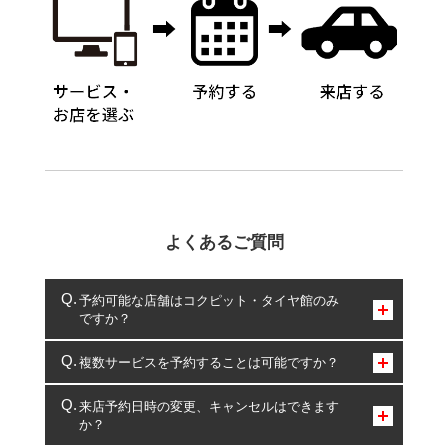
よくあるご質問
予約可能な店舗はコクピット・タイヤ館のみ
ですか？
コクピット・タイヤ館のみとなります。
複数サービスを予約することは可能ですか？
複数サービスのご予約は可能です。
来店予約日時の変更、キャンセルはできます
か？
一部の商品・サービスの組み合わせに限り、同時にご予約が
出来ないものもございます。