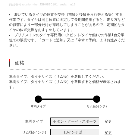
DETAILS
商品番号
rotation-tire_JSH0870101_sedan_u13
履いているタイヤの位置を交換（前輪と後輪を入れ替える等）する
作業です。タイヤは同じ位置に固定して長期間使用すると、走り方など
の影響により一部分だけが摩耗してしまうことがあるので、定期的なタ
イヤの位置交換をおすすめしています。
ブリヂストンのタイヤ専門店(コクピット/タイヤ館)での作業1台分単
位での販売です。「カートに追加」又は「今すぐ予約」よりお進みくだ
さい。
価格
VARIATIONS
車両タイプ、タイヤサイズ（リム径）を選択してください。
車両タイプ、タイヤサイズ（リム径）を選択すると価格が表示されま
す。
車両タイプ
リム径(インチ)
車両タイプ
セダン・クーペ・スポーツ
変更
リム径(インチ)
13インチ以下
変更