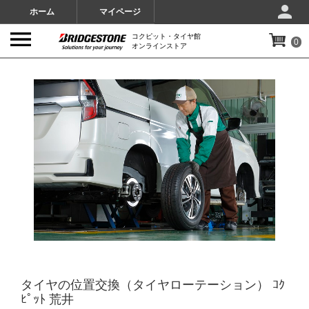
ホーム
マイページ
コクピット・タイヤ館
0
オンラインストア
IMAGES
タイヤの位置交換（タイヤローテーション） ｺｸ
ﾋﾟｯﾄ 荒井