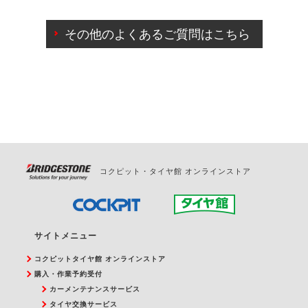
ご来店予約日の3営業日前までマイページからの予約
日変更が可能です。
その他のよくあるご質問はこちら
ご来店予約日の3営業日前を過ぎている場合のご予約
の日時変更につきましては、直接ご予約の店舗まで
お問合せください。
また、やむを得ない事由によりご予約のキャンセル
をご希望の際は、直接ご予約いただいた店舗へご連
絡ください。
コクピット・タイヤ館 オンラインストア
サイトメニュー
コクピットタイヤ館 オンラインストア
購入・作業予約受付
カーメンテナンスサービス
タイヤ交換サービス