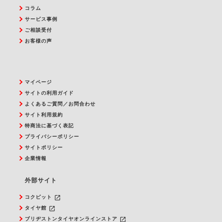
コラム
サービス事例
ご相談受付
お客様の声
マイページ
サイトの利用ガイド
よくあるご質問／お問合わせ
サイト利用規約
特商法に基づく表記
プライバシーポリシー
サイトポリシー
企業情報
外部サイト
launch
コクピット
launch
タイヤ館
launch
ブリヂストンタイヤオンラインストア