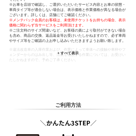
※お車を店頭で確認し、ご選択いただいたサービス内容とお車の状態・
車両タイプ等が適合しない場合は、表示価格と作業価格が異なる場合が
ございます。詳しくは、店舗にてご確認ください。
※メンテパック会員のお客様は、未使用チケットをお持ちの場合、表示
価格に関わらず当サービスをご利用頂けます。
※ご注文時のサイズ間違いなど、お客様の責により取付ができない場合
も含め、商品の交換、返品返金等お受けいたしかねますので、必ず車両
やサイズ等をご確認の上お申し込みいただきますようお願い致します。
※違法改造車の入庫作業および、作業によって車体への接触や車枠やフ
ェンダーからのはみ出し等、法規を逸脱する作業については、お受けい
たしかねますので、予めご了承ください。
※輸入車や一部希少車種等には対応できない場合もございます。
※おクルマの状態(作業の安全性を確保できない場合など含め)によって
は、ご来店当日であっても、作業をお断りさせて頂く場合もございま
す。
ADDITIONAL
INFORMATION
ご利用方法