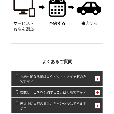
よくあるご質問
予約可能な店舗はコクピット・タイヤ館のみ
ですか？
コクピット・タイヤ館のみとなります。
複数サービスを予約することは可能ですか？
複数サービスのご予約は可能です。
来店予約日時の変更、キャンセルはできます
か？
一部の商品・サービスの組み合わせに限り、同時にご予約が
出来ないものもございます。