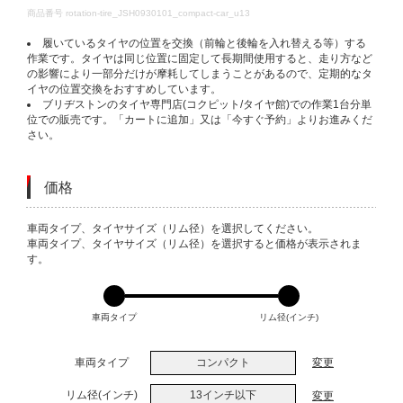
DETAILS
商品番号
rotation-tire_JSH0930101_compact-car_u13
履いているタイヤの位置を交換（前輪と後輪を入れ替える等）する
作業です。タイヤは同じ位置に固定して長期間使用すると、走り方など
の影響により一部分だけが摩耗してしまうことがあるので、定期的なタ
イヤの位置交換をおすすめしています。
ブリヂストンのタイヤ専門店(コクピット/タイヤ館)での作業1台分単
位での販売です。「カートに追加」又は「今すぐ予約」よりお進みくだ
さい。
価格
VARIATIONS
車両タイプ、タイヤサイズ（リム径）を選択してください。
車両タイプ、タイヤサイズ（リム径）を選択すると価格が表示されま
す。
車両タイプ
リム径(インチ)
車両タイプ
コンパクト
変更
リム径(インチ)
13インチ以下
変更