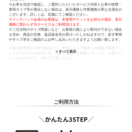
※お車を店頭で確認し、ご選択いただいたサービス内容とお車の状態・
車両タイプ等が適合しない場合は、表示価格と作業価格が異なる場合が
ございます。詳しくは、店舗にてご確認ください。
※メンテパック会員のお客様は、未使用チケットをお持ちの場合、表示
価格に関わらず当サービスをご利用頂けます。
※ご注文時のサイズ間違いなど、お客様の責により取付ができない場合
も含め、商品の交換、返品返金等お受けいたしかねますので、必ず車両
やサイズ等をご確認の上お申し込みいただきますようお願い致します。
※違法改造車の入庫作業および、作業によって車体への接触や車枠やフ
ェンダーからのはみ出し等、法規を逸脱する作業については、お受けい
たしかねますので、予めご了承ください。
※輸入車や一部希少車種等には対応できない場合もございます。
※おクルマの状態(作業の安全性を確保できない場合など含め)によって
は、ご来店当日であっても、作業をお断りさせて頂く場合もございま
す。
ADDITIONAL
INFORMATION
ご利用方法