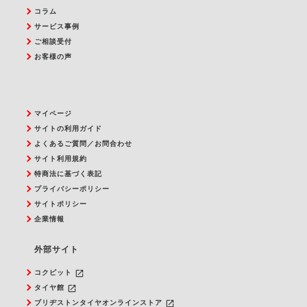
コラム
サービス事例
ご相談受付
お客様の声
マイページ
サイトの利用ガイド
よくあるご質問／お問合わせ
サイト利用規約
特商法に基づく表記
プライバシーポリシー
サイトポリシー
企業情報
外部サイト
launch
コクピット
launch
タイヤ館
launch
ブリヂストンタイヤオンラインストア