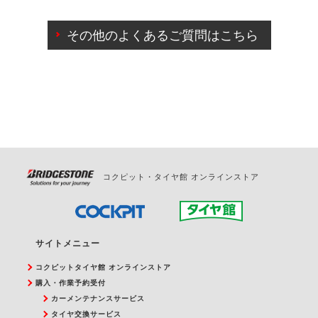
ご来店予約日の3営業日前までマイページからの予約
日変更が可能です。
その他のよくあるご質問はこちら
ご来店予約日の3営業日前を過ぎている場合のご予約
の日時変更につきましては、直接ご予約の店舗まで
お問合せください。
また、やむを得ない事由によりご予約のキャンセル
をご希望の際は、直接ご予約いただいた店舗へご連
絡ください。
コクピット・タイヤ館 オンラインストア
サイトメニュー
コクピットタイヤ館 オンラインストア
購入・作業予約受付
カーメンテナンスサービス
タイヤ交換サービス