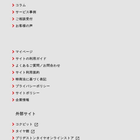
コラム
サービス事例
ご相談受付
お客様の声
マイページ
サイトの利用ガイド
よくあるご質問／お問合わせ
サイト利用規約
特商法に基づく表記
プライバシーポリシー
サイトポリシー
企業情報
外部サイト
launch
コクピット
launch
タイヤ館
launch
ブリヂストンタイヤオンラインストア