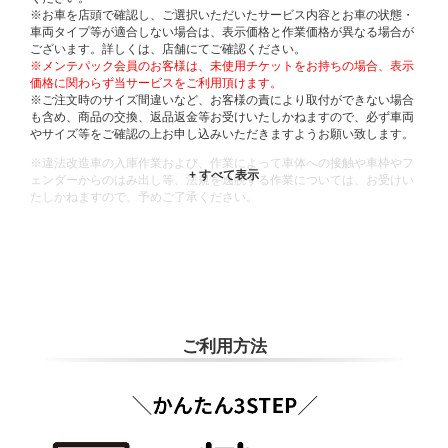
※お車を店頭で確認し、ご選択いただいたサービス内容とお車の状態・
車両タイプ等が適合しない場合は、表示価格と作業価格が異なる場合が
ございます。詳しくは、店舗にてご確認ください。
※メンテパック会員のお客様は、未使用チケットをお持ちの場合、表示
価格に関わらず当サービスをご利用頂けます。
※ご注文時のサイズ間違いなど、お客様の責により取付ができない場合
も含め、商品の交換、返品返金等お受けいたしかねますので、必ず車両
やサイズ等をご確認の上お申し込みいただきますようお願い致します。
※違法改造車の入庫作業および、作業によって車体への接触や車枠やフ
ェンダーからのはみ出し等、法規を逸脱する作業については、お受けい
たしかねますので、予めご了承ください。
※輸入車や一部希少車種等には対応できない場合もございます。
※おクルマの状態(作業の安全性を確保できない場合など含め)によって
は、ご来店当日であっても、作業をお断りさせて頂く場合もございま
す。
ADDITIONAL
INFORMATION
ご利用方法