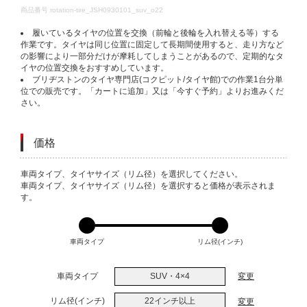
DETAILS
商品番号
rotation-tire_JSH0930101_suv_o22
履いているタイヤの位置を交換（前輪と後輪を入れ替える等）する
作業です。タイヤは同じ位置に固定して長期間使用すると、走り方など
の影響により一部分だけが摩耗してしまうことがあるので、定期的なタ
イヤの位置交換をおすすめしています。
ブリヂストンのタイヤ専門店(コクピット/タイヤ館)での作業1台分単
位での販売です。「カートに追加」又は「今すぐ予約」よりお進みくだ
さい。
価格
VARIATIONS
車両タイプ、タイヤサイズ（リム径）を選択してください。
車両タイプ、タイヤサイズ（リム径）を選択すると価格が表示されま
す。
車両タイプ
リム径(インチ)
車両タイプ
SUV・4×4
変更
リム径(インチ)
22インチ以上
変更