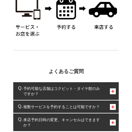
よくあるご質問
予約可能な店舗はコクピット・タイヤ館のみ
ですか？
コクピット・タイヤ館のみとなります。
複数サービスを予約することは可能ですか？
複数サービスのご予約は可能です。
来店予約日時の変更、キャンセルはできます
か？
一部の商品・サービスの組み合わせに限り、同時にご予約が
出来ないものもございます。