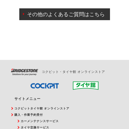
ご来店予約日の3営業日前までマイページからの予約
日変更が可能です。
その他のよくあるご質問はこちら
ご来店予約日の3営業日前を過ぎている場合のご予約
の日時変更につきましては、直接ご予約の店舗まで
お問合せください。
また、やむを得ない事由によりご予約のキャンセル
をご希望の際は、直接ご予約いただいた店舗へご連
絡ください。
コクピット・タイヤ館 オンラインストア
サイトメニュー
コクピットタイヤ館 オンラインストア
購入・作業予約受付
カーメンテナンスサービス
タイヤ交換サービス