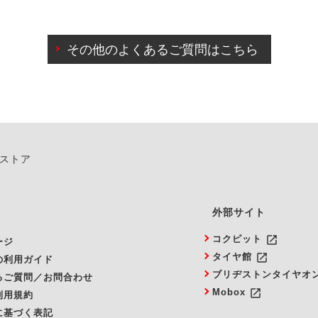
わせに限り、同時にご予約が出来ないものもございます。
日前までマイページからの予約日変更が可能です。
日前を過ぎている場合のご予約の日時変更につきましては、直
その他のよくあるご質問はこちら
由によりご予約のキャンセルをご希望の際は、直接ご予約いた
ンストア
外部サイト
launch
コクピット
ージ
launch
タイヤ館
の利用ガイド
ブリヂストンタイヤオ
るご質問／お問合わせ
launch
Mobox
利用規約
に基づく表記