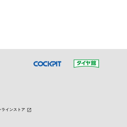
接ご予約の店舗までお問合せ
だいた店舗へご連絡くださ
launch
ンラインストア