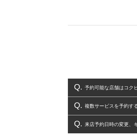
予約可能な店舗はコク
複数サービスを予約す
コクピット・タイヤ館
来店予約日時の変更、
複数サービスのご予約