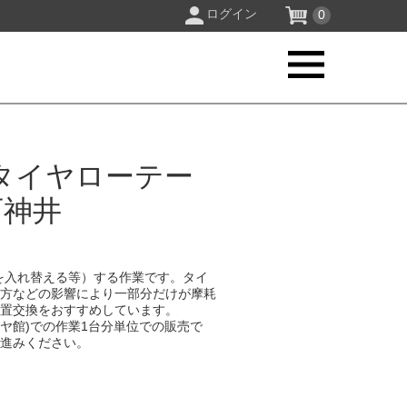
ログイン
0
タイヤローテー
石神井
を入れ替える等）する作業です。タイ
り方などの影響により一部分だけが摩耗
位置交換をおすすめしています。
イヤ館)での作業1台分単位での販売で
お進みください。