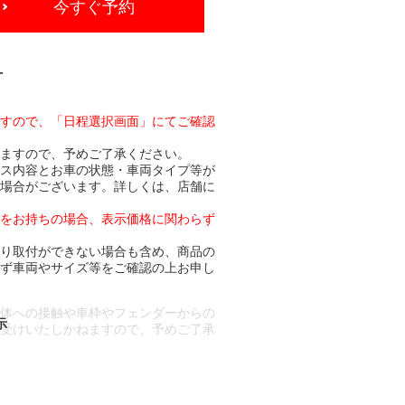
今すぐ予約
-
ますので、「日程選択画面」にてご確認
りますので、予めご了承ください。
ビス内容とお車の状態・車両タイプ等が
る場合がございます。詳しくは、店舗に
トをお持ちの場合、表示価格に関わらず
より取付ができない場合も含め、商品の
必ず車両やサイズ等をご確認の上お申し
車体への接触や車枠やフェンダーからの
お受けいたしかねますので、予めご了承
合もございます。
場合など含め)によっては、ご来店当日
ざいます。