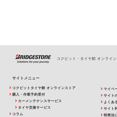
一部の商品・サービスの組み合
ご来店予約日の3営業
ご来店予約日の3営業
ください。
また、やむを得ない事
い。
コクピット・タイヤ館 オンライ
サイトメニュー
コクピットタイヤ館 オンラインストア
マイペ
購入・作業予約受付
サイト
カーメンテナンスサービス
よくあ
タイヤ交換サービス
サイト
コラム
特商法