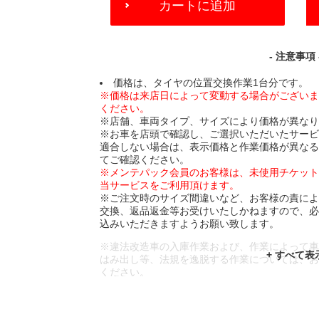
カートに追加
TO
CART
OPTIONS
- 注意事項 
価格は、タイヤの位置交換作業1台分です。
※価格は来店日によって変動する場合がござい
ください。
※店舗、車両タイプ、サイズにより価格が異な
※お車を店頭で確認し、ご選択いただいたサー
適合しない場合は、表示価格と作業価格が異な
てご確認ください。
※メンテパック会員のお客様は、未使用チケッ
当サービスをご利用頂けます。
※ご注文時のサイズ間違いなど、お客様の責に
交換、返品返金等お受けいたしかねますので、
込みいただきますようお願い致します。
※違法改造車の入庫作業および、作業によって
はみ出し等、法規を逸脱する作業については、
ください。
※輸入車や一部希少車種等には対応できない場
※おクルマの状態(作業の安全性を確保できない
であっても、作業をお断りさせて頂く場合もご