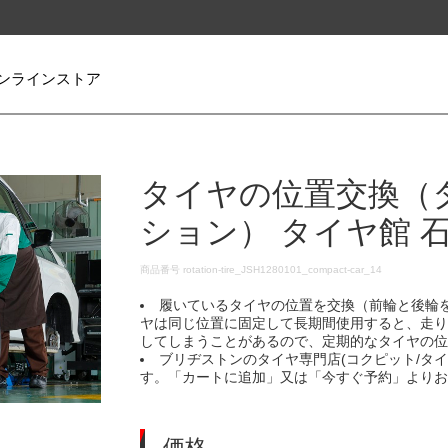
ンラインストア
タイヤの位置交換（
ション） タイヤ館 
DETAILS
商品番号
rotation-tire_JSH1280101_compact-car_14
履いているタイヤの位置を交換（前輪と後輪
ヤは同じ位置に固定して長期間使用すると、走
してしまうことがあるので、定期的なタイヤの
ブリヂストンのタイヤ専門店(コクピット/タ
す。「カートに追加」又は「今すぐ予約」より
価格