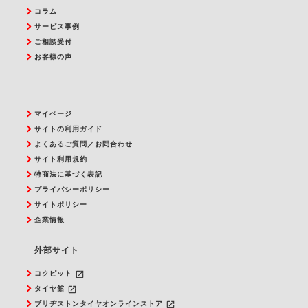
コラム
サービス事例
ご相談受付
お客様の声
マイページ
サイトの利用ガイド
よくあるご質問／お問合わせ
サイト利用規約
特商法に基づく表記
プライバシーポリシー
サイトポリシー
企業情報
外部サイト
launch
コクピット
launch
タイヤ館
launch
ブリヂストンタイヤオンラインストア