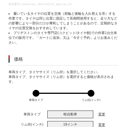
DETAILS
商品番号
rotation-tire_JSH1330101_light-car_19
履いているタイヤの位置を交換（前輪と後輪を入れ替える等）する
作業です。タイヤは同じ位置に固定して長期間使用すると、走り方など
の影響により一部分だけが摩耗してしまうことがあるので、定期的なタ
イヤの位置交換をおすすめしています。
ブリヂストンのタイヤ専門店(コクピット/タイヤ館)での作業1台分単
位での販売です。「カートに追加」又は「今すぐ予約」よりお進みくだ
さい。
価格
VARIATIONS
車両タイプ、タイヤサイズ（リム径）を選択してください。
車両タイプ、タイヤサイズ（リム径）を選択すると価格が表示されま
す。
車両タイプ
リム径(インチ)
車両タイプ
軽自動車
変更
リム径(インチ)
19インチ
変更