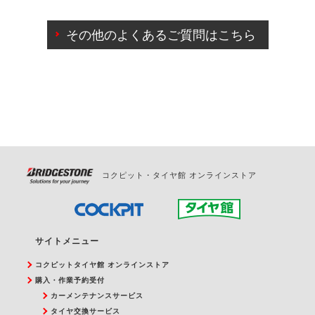
ご来店予約日の3営業日前までマイページからの予約
日変更が可能です。
その他のよくあるご質問はこちら
ご来店予約日の3営業日前を過ぎている場合のご予約
の日時変更につきましては、直接ご予約の店舗まで
お問合せください。
また、やむを得ない事由によりご予約のキャンセル
をご希望の際は、直接ご予約いただいた店舗へご連
絡ください。
コクピット・タイヤ館 オンラインストア
サイトメニュー
コクピットタイヤ館 オンラインストア
購入・作業予約受付
カーメンテナンスサービス
タイヤ交換サービス