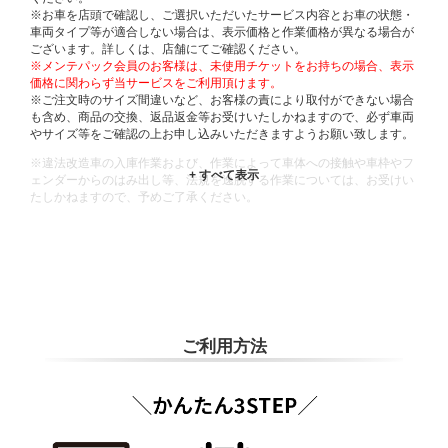
※お車を店頭で確認し、ご選択いただいたサービス内容とお車の状態・
車両タイプ等が適合しない場合は、表示価格と作業価格が異なる場合が
ございます。詳しくは、店舗にてご確認ください。
※メンテパック会員のお客様は、未使用チケットをお持ちの場合、表示
価格に関わらず当サービスをご利用頂けます。
※ご注文時のサイズ間違いなど、お客様の責により取付ができない場合
も含め、商品の交換、返品返金等お受けいたしかねますので、必ず車両
やサイズ等をご確認の上お申し込みいただきますようお願い致します。
※違法改造車の入庫作業および、作業によって車体への接触や車枠やフ
ェンダーからのはみ出し等、法規を逸脱する作業については、お受けい
たしかねますので、予めご了承ください。
※輸入車や一部希少車種等には対応できない場合もございます。
※おクルマの状態(作業の安全性を確保できない場合など含め)によって
は、ご来店当日であっても、作業をお断りさせて頂く場合もございま
す。
ADDITIONAL
INFORMATION
ご利用方法