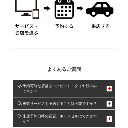
よくあるご質問
予約可能な店舗はコクピット・タイヤ館のみ
ですか？
コクピット・タイヤ館のみとなります。
複数サービスを予約することは可能ですか？
複数サービスのご予約は可能です。
来店予約日時の変更、キャンセルはできます
か？
一部の商品・サービスの組み合わせに限り、同時にご予約が
出来ないものもございます。