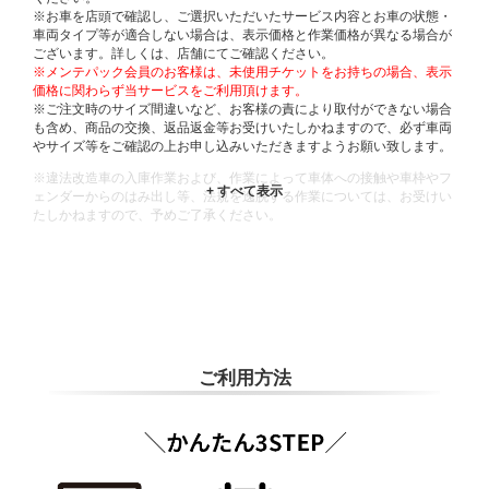
※お車を店頭で確認し、ご選択いただいたサービス内容とお車の状態・
車両タイプ等が適合しない場合は、表示価格と作業価格が異なる場合が
ございます。詳しくは、店舗にてご確認ください。
※メンテパック会員のお客様は、未使用チケットをお持ちの場合、表示
価格に関わらず当サービスをご利用頂けます。
※ご注文時のサイズ間違いなど、お客様の責により取付ができない場合
も含め、商品の交換、返品返金等お受けいたしかねますので、必ず車両
やサイズ等をご確認の上お申し込みいただきますようお願い致します。
※違法改造車の入庫作業および、作業によって車体への接触や車枠やフ
ェンダーからのはみ出し等、法規を逸脱する作業については、お受けい
たしかねますので、予めご了承ください。
※輸入車や一部希少車種等には対応できない場合もございます。
※おクルマの状態(作業の安全性を確保できない場合など含め)によって
は、ご来店当日であっても、作業をお断りさせて頂く場合もございま
す。
ADDITIONAL
INFORMATION
ご利用方法