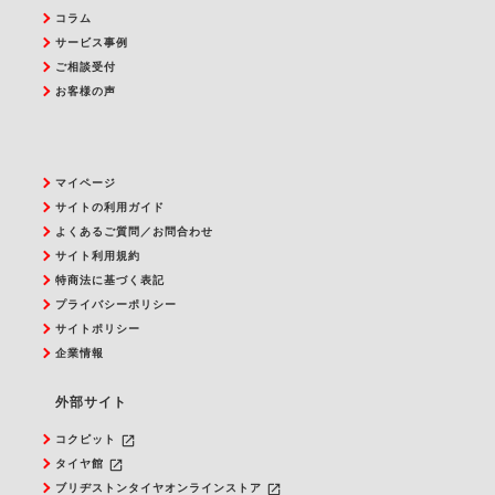
コラム
サービス事例
ご相談受付
お客様の声
マイページ
サイトの利用ガイド
よくあるご質問／お問合わせ
サイト利用規約
特商法に基づく表記
プライバシーポリシー
サイトポリシー
企業情報
外部サイト
launch
コクピット
launch
タイヤ館
launch
ブリヂストンタイヤオンラインストア