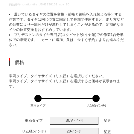
DETAILS
商品番号
rotation-tire_JSH1330101_suv_20
履いているタイヤの位置を交換（前輪と後輪を入れ替える等）する
作業です。タイヤは同じ位置に固定して長期間使用すると、走り方など
の影響により一部分だけが摩耗してしまうことがあるので、定期的なタ
イヤの位置交換をおすすめしています。
ブリヂストンのタイヤ専門店(コクピット/タイヤ館)での作業1台分単
位での販売です。「カートに追加」又は「今すぐ予約」よりお進みくだ
さい。
価格
VARIATIONS
車両タイプ、タイヤサイズ（リム径）を選択してください。
車両タイプ、タイヤサイズ（リム径）を選択すると価格が表示されま
す。
車両タイプ
リム径(インチ)
車両タイプ
SUV・4×4
変更
リム径(インチ)
20インチ
変更