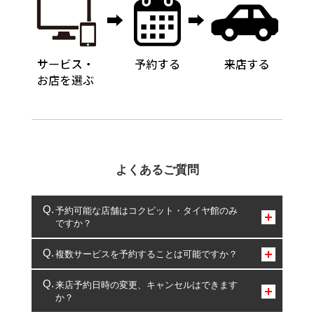
よくあるご質問
予約可能な店舗はコクピット・タイヤ館のみ
ですか？
コクピット・タイヤ館のみとなります。
複数サービスを予約することは可能ですか？
複数サービスのご予約は可能です。
来店予約日時の変更、キャンセルはできます
か？
一部の商品・サービスの組み合わせに限り、同時にご予約が
出来ないものもございます。