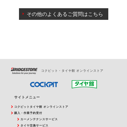
ご来店予約日の3営業日前までマイページからの予約
日変更が可能です。
その他のよくあるご質問はこちら
ご来店予約日の3営業日前を過ぎている場合のご予約
の日時変更につきましては、直接ご予約の店舗まで
お問合せください。
また、やむを得ない事由によりご予約のキャンセル
をご希望の際は、直接ご予約いただいた店舗へご連
絡ください。
コクピット・タイヤ館 オンラインストア
サイトメニュー
コクピットタイヤ館 オンラインストア
購入・作業予約受付
カーメンテナンスサービス
タイヤ交換サービス