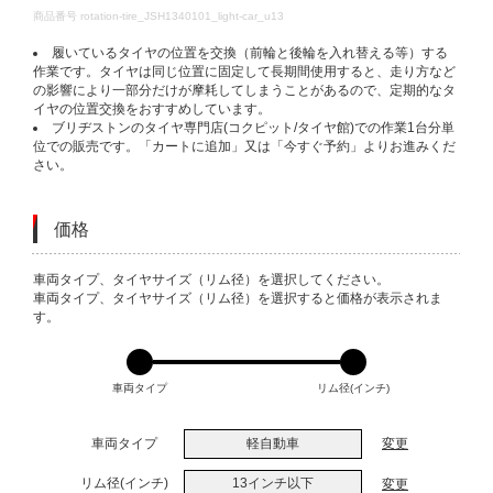
DETAILS
商品番号
rotation-tire_JSH1340101_light-car_u13
履いているタイヤの位置を交換（前輪と後輪を入れ替える等）する
作業です。タイヤは同じ位置に固定して長期間使用すると、走り方など
の影響により一部分だけが摩耗してしまうことがあるので、定期的なタ
イヤの位置交換をおすすめしています。
ブリヂストンのタイヤ専門店(コクピット/タイヤ館)での作業1台分単
位での販売です。「カートに追加」又は「今すぐ予約」よりお進みくだ
さい。
価格
VARIATIONS
車両タイプ、タイヤサイズ（リム径）を選択してください。
車両タイプ、タイヤサイズ（リム径）を選択すると価格が表示されま
す。
車両タイプ
リム径(インチ)
車両タイプ
軽自動車
変更
リム径(インチ)
13インチ以下
変更