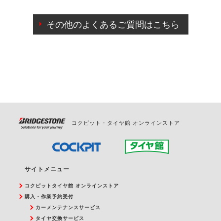
ご来店予約日の3営業日前までマイページからの予約
日変更が可能です。
その他のよくあるご質問はこちら
ご来店予約日の3営業日前を過ぎている場合のご予約
の日時変更につきましては、直接ご予約の店舗まで
お問合せください。
また、やむを得ない事由によりご予約のキャンセル
をご希望の際は、直接ご予約いただいた店舗へご連
絡ください。
コクピット・タイヤ館 オンラインストア
サイトメニュー
コクピットタイヤ館 オンラインストア
購入・作業予約受付
カーメンテナンスサービス
タイヤ交換サービス