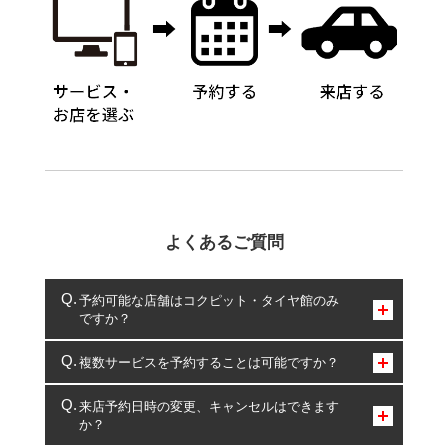
よくあるご質問
予約可能な店舗はコクピット・タイヤ館のみ
ですか？
コクピット・タイヤ館のみとなります。
複数サービスを予約することは可能ですか？
複数サービスのご予約は可能です。
来店予約日時の変更、キャンセルはできます
か？
一部の商品・サービスの組み合わせに限り、同時にご予約が
出来ないものもございます。