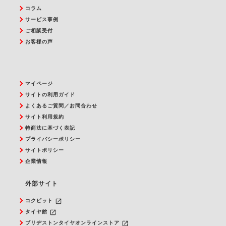
コラム
サービス事例
ご相談受付
お客様の声
マイページ
サイトの利用ガイド
よくあるご質問／お問合わせ
サイト利用規約
特商法に基づく表記
プライバシーポリシー
サイトポリシー
企業情報
外部サイト
launch
コクピット
launch
タイヤ館
launch
ブリヂストンタイヤオンラインストア