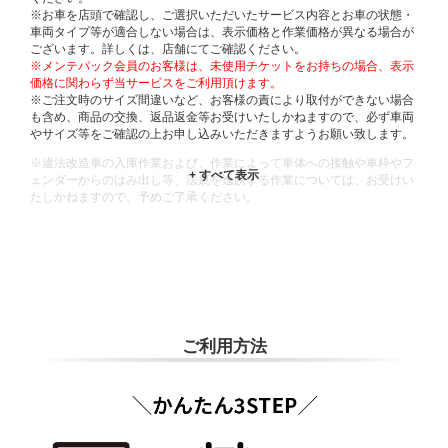
※お車を店頭で確認し、ご選択いただいたサービス内容とお車の状態・
車両タイプ等が適合しない場合は、表示価格と作業価格が異なる場合が
ございます。詳しくは、店舗にてご確認ください。
※メンテパック会員のお客様は、未使用チケットをお持ちの場合、表示
価格に関わらず当サービスをご利用頂けます。
※ご注文時のサイズ間違いなど、お客様の責により取付ができない場合
も含め、商品の交換、返品返金等お受けいたしかねますので、必ず車両
やサイズ等をご確認の上お申し込みいただきますようお願い致します。
※違法改造車の入庫作業および、作業によって車体への接触や車枠やフ
ェンダーからのはみ出し等、法規を逸脱する作業については、お受けい
たしかねますので、予めご了承ください。
※輸入車や一部希少車種等には対応できない場合もございます。
※おクルマの状態(作業の安全性を確保できない場合など含め)によって
は、ご来店当日であっても、作業をお断りさせて頂く場合もございま
す。
ADDITIONAL
INFORMATION
ご利用方法