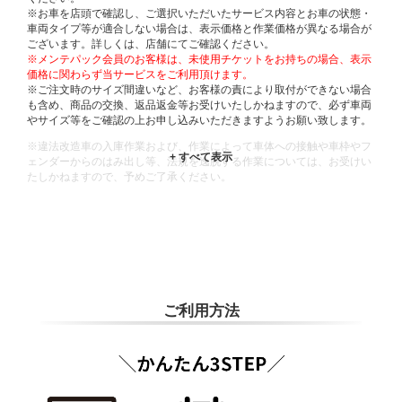
※お車を店頭で確認し、ご選択いただいたサービス内容とお車の状態・
車両タイプ等が適合しない場合は、表示価格と作業価格が異なる場合が
ございます。詳しくは、店舗にてご確認ください。
※メンテパック会員のお客様は、未使用チケットをお持ちの場合、表示
価格に関わらず当サービスをご利用頂けます。
※ご注文時のサイズ間違いなど、お客様の責により取付ができない場合
も含め、商品の交換、返品返金等お受けいたしかねますので、必ず車両
やサイズ等をご確認の上お申し込みいただきますようお願い致します。
※違法改造車の入庫作業および、作業によって車体への接触や車枠やフ
ェンダーからのはみ出し等、法規を逸脱する作業については、お受けい
たしかねますので、予めご了承ください。
※輸入車や一部希少車種等には対応できない場合もございます。
※おクルマの状態(作業の安全性を確保できない場合など含め)によって
は、ご来店当日であっても、作業をお断りさせて頂く場合もございま
す。
ADDITIONAL
INFORMATION
ご利用方法