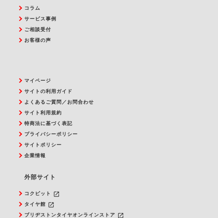
コラム
サービス事例
ご相談受付
お客様の声
マイページ
サイトの利用ガイド
よくあるご質問／お問合わせ
サイト利用規約
特商法に基づく表記
プライバシーポリシー
サイトポリシー
企業情報
外部サイト
launch
コクピット
launch
タイヤ館
launch
ブリヂストンタイヤオンラインストア