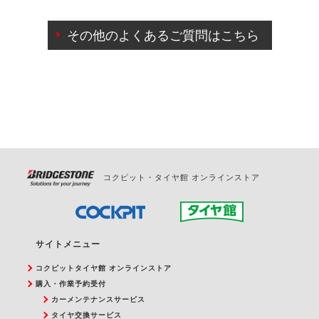
ご来店予約日の3営業日前までマイページからの予約
日変更が可能です。
その他のよくあるご質問はこちら
ご来店予約日の3営業日前を過ぎている場合のご予約
の日時変更につきましては、直接ご予約の店舗まで
お問合せください。
また、やむを得ない事由によりご予約のキャンセル
をご希望の際は、直接ご予約いただいた店舗へご連
絡ください。
コクピット・タイヤ館 オンラインストア
サイトメニュー
コクピットタイヤ館 オンラインストア
購入・作業予約受付
カーメンテナンスサービス
タイヤ交換サービス