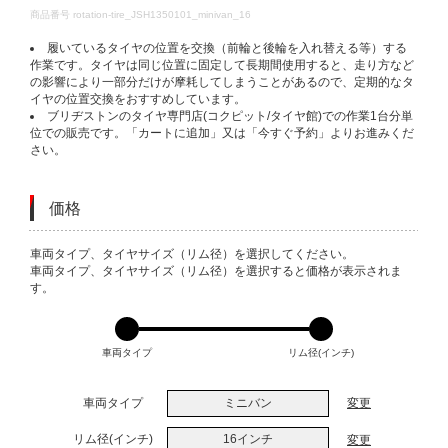
DETAILS
商品番号
rotation-tire_JSH1350101_minivan_16
履いているタイヤの位置を交換（前輪と後輪を入れ替える等）する
作業です。タイヤは同じ位置に固定して長期間使用すると、走り方など
の影響により一部分だけが摩耗してしまうことがあるので、定期的なタ
イヤの位置交換をおすすめしています。
ブリヂストンのタイヤ専門店(コクピット/タイヤ館)での作業1台分単
位での販売です。「カートに追加」又は「今すぐ予約」よりお進みくだ
さい。
価格
VARIATIONS
車両タイプ、タイヤサイズ（リム径）を選択してください。
車両タイプ、タイヤサイズ（リム径）を選択すると価格が表示されま
す。
車両タイプ
リム径(インチ)
車両タイプ
ミニバン
変更
リム径(インチ)
16インチ
変更