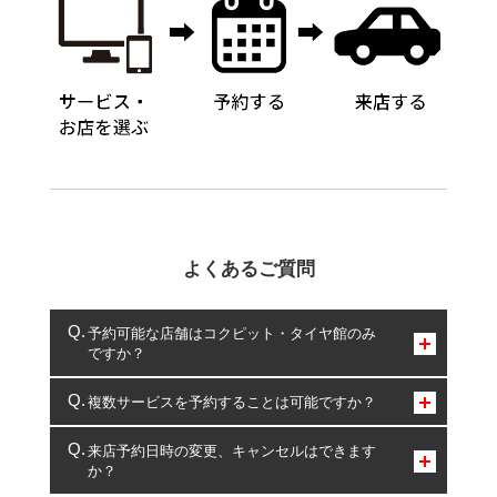
よくあるご質問
予約可能な店舗はコクピット・タイヤ館のみ
ですか？
コクピット・タイヤ館のみとなります。
複数サービスを予約することは可能ですか？
複数サービスのご予約は可能です。
来店予約日時の変更、キャンセルはできます
か？
一部の商品・サービスの組み合わせに限り、同時にご予約が
出来ないものもございます。