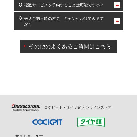
コクピット・タイヤ館のみとなります。
複数サービスを予約することは可能ですか？
複数サービスのご予約は可能です。
来店予約日時の変更、キャンセルはできます
か？
一部の商品・サービスの組み合わせに限り、同時にご予約が
出来ないものもございます。
ご来店予約日の3営業日前までマイページからの予約
日変更が可能です。
その他のよくあるご質問はこちら
ご来店予約日の3営業日前を過ぎている場合のご予約
の日時変更につきましては、直接ご予約の店舗まで
お問合せください。
また、やむを得ない事由によりご予約のキャンセル
をご希望の際は、直接ご予約いただいた店舗へご連
絡ください。
コクピット・タイヤ館 オンラインストア
サイトメニュー