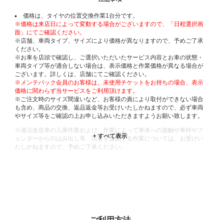
価格は、タイヤの位置交換作業1台分です。
※価格は来店日によって変動する場合がございますので、「日程選択画
面」にてご確認ください。
※店舗、車両タイプ、サイズにより価格が異なりますので、予めご了承
ください。
※お車を店頭で確認し、ご選択いただいたサービス内容とお車の状態・
車両タイプ等が適合しない場合は、表示価格と作業価格が異なる場合が
ございます。詳しくは、店舗にてご確認ください。
※メンテパック会員のお客様は、未使用チケットをお持ちの場合、表示
価格に関わらず当サービスをご利用頂けます。
※ご注文時のサイズ間違いなど、お客様の責により取付ができない場合
も含め、商品の交換、返品返金等お受けいたしかねますので、必ず車両
やサイズ等をご確認の上お申し込みいただきますようお願い致します。
※違法改造車の入庫作業および、作業によって車体への接触や車枠やフ
ェンダーからのはみ出し等、法規を逸脱する作業については、お受けい
たしかねますので、予めご了承ください。
※輸入車や一部希少車種等には対応できない場合もございます。
※おクルマの状態(作業の安全性を確保できない場合など含め)によって
は、ご来店当日であっても、作業をお断りさせて頂く場合もございま
す。
ADDITIONAL
INFORMATION