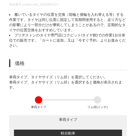
DETAILS
商品番号
rotation-tire_JSH1890101
履いているタイヤの位置を交換（前輪と後輪を入れ替える等）する
作業です。タイヤは同じ位置に固定して長期間使用すると、走り方など
の影響により一部分だけが摩耗してしまうことがあるので、定期的なタ
イヤの位置交換をおすすめしています。
ブリヂストンのタイヤ専門店(コクピット/タイヤ館)での作業1台分単
位での販売です。「カートに追加」又は「今すぐ予約」よりお進みくだ
さい。
価格
VARIATIONS
車両タイプ、タイヤサイズ（リム径）を選択してください。
車両タイプ、タイヤサイズ（リム径）を選択すると価格が表示されま
す。
車両タイプ
リム径(インチ)
車両タイプ
軽自動車