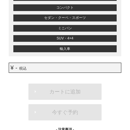
コンパクト
セダン・クーペ・スポーツ
ミニバン
SUV・4×4
輸入車
¥ -
税込
ADD
TO
カートに追加
CART
OPTIONS
今すぐ予約
- 注意事項 -