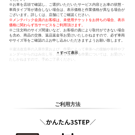
※お車を店頭で確認し、ご選択いただいたサービス内容とお車の状態・
車両タイプ等が適合しない場合は、表示価格と作業価格が異なる場合が
ございます。詳しくは、店舗にてご確認ください。
※メンテパック会員のお客様は、未使用チケットをお持ちの場合、表示
価格に関わらず当サービスをご利用頂けます。
※ご注文時のサイズ間違いなど、お客様の責により取付ができない場合
も含め、商品の交換、返品返金等お受けいたしかねますので、必ず車両
やサイズ等をご確認の上お申し込みいただきますようお願い致します。
※違法改造車の入庫作業および、作業によって車体への接触や車枠やフ
ェンダーからのはみ出し等、法規を逸脱する作業については、お受けい
たしかねますので、予めご了承ください。
※輸入車や一部希少車種等には対応できない場合もございます。
※おクルマの状態(作業の安全性を確保できない場合など含め)によって
は、ご来店当日であっても、作業をお断りさせて頂く場合もございま
す。
ADDITIONAL
INFORMATION
ご利用方法