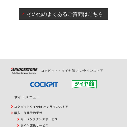
ご来店予約日の3営業日前までマイページからの予約
日変更が可能です。
その他のよくあるご質問はこちら
ご来店予約日の3営業日前を過ぎている場合のご予約
の日時変更につきましては、直接ご予約の店舗まで
お問合せください。
また、やむを得ない事由によりご予約のキャンセル
をご希望の際は、直接ご予約いただいた店舗へご連
絡ください。
コクピット・タイヤ館 オンラインストア
サイトメニュー
コクピットタイヤ館 オンラインストア
購入・作業予約受付
カーメンテナンスサービス
タイヤ交換サービス