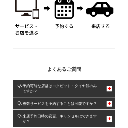
よくあるご質問
予約可能な店舗はコクピット・タイヤ館のみ
ですか？
コクピット・タイヤ館のみとなります。
複数サービスを予約することは可能ですか？
複数サービスのご予約は可能です。
来店予約日時の変更、キャンセルはできます
か？
一部の商品・サービスの組み合わせに限り、同時にご予約が
出来ないものもございます。