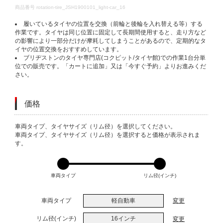
DETAILS
商品番号
rotation-tire_JSH1900101_light-car_16
履いているタイヤの位置を交換（前輪と後輪を入れ替える等）する
作業です。タイヤは同じ位置に固定して長期間使用すると、走り方など
の影響により一部分だけが摩耗してしまうことがあるので、定期的なタ
イヤの位置交換をおすすめしています。
ブリヂストンのタイヤ専門店(コクピット/タイヤ館)での作業1台分単
位での販売です。「カートに追加」又は「今すぐ予約」よりお進みくだ
さい。
価格
VARIATIONS
車両タイプ、タイヤサイズ（リム径）を選択してください。
車両タイプ、タイヤサイズ（リム径）を選択すると価格が表示されま
す。
車両タイプ
リム径(インチ)
車両タイプ
軽自動車
変更
リム径(インチ)
16インチ
変更