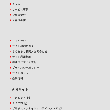
コラム
サービス事例
ご相談受付
お客様の声
マイページ
サイトの利用ガイド
よくあるご質問／お問合わせ
サイト利用規約
特商法に基づく表記
プライバシーポリシー
サイトポリシー
企業情報
外部サイト
launch
コクピット
launch
タイヤ館
launch
ブリヂストンタイヤオンラインストア