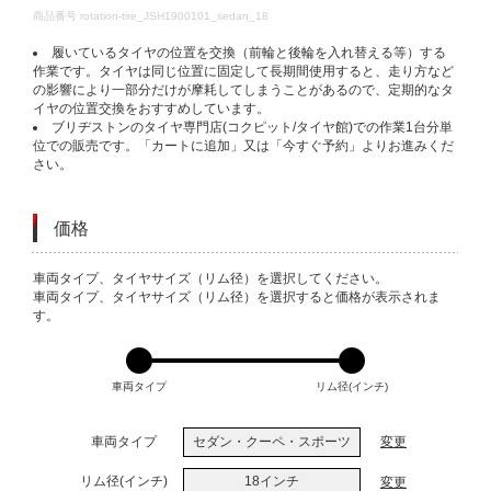
DETAILS
商品番号
rotation-tire_JSH1900101_sedan_18
履いているタイヤの位置を交換（前輪と後輪を入れ替える等）する
作業です。タイヤは同じ位置に固定して長期間使用すると、走り方など
の影響により一部分だけが摩耗してしまうことがあるので、定期的なタ
イヤの位置交換をおすすめしています。
ブリヂストンのタイヤ専門店(コクピット/タイヤ館)での作業1台分単
位での販売です。「カートに追加」又は「今すぐ予約」よりお進みくだ
さい。
価格
VARIATIONS
車両タイプ、タイヤサイズ（リム径）を選択してください。
車両タイプ、タイヤサイズ（リム径）を選択すると価格が表示されま
す。
車両タイプ
リム径(インチ)
車両タイプ
セダン・クーペ・スポーツ
変更
リム径(インチ)
18インチ
変更