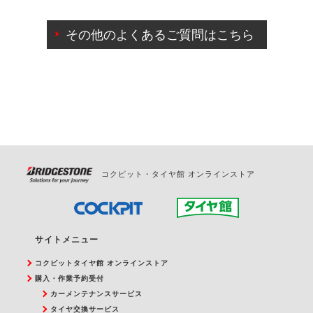
ご来店予約日の3営業日前までマイページからの予約
日変更が可能です。
その他のよくあるご質問はこちら
ご来店予約日の3営業日前を過ぎている場合のご予約
の日時変更につきましては、直接ご予約の店舗まで
お問合せください。
また、やむを得ない事由によりご予約のキャンセル
をご希望の際は、直接ご予約いただいた店舗へご連
絡ください。
コクピット・タイヤ館 オンラインストア
サイトメニュー
コクピットタイヤ館 オンラインストア
購入・作業予約受付
カーメンテナンスサービス
タイヤ交換サービス