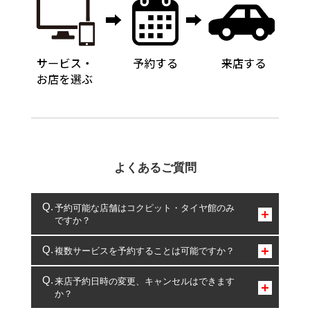
よくあるご質問
予約可能な店舗はコクピット・タイヤ館のみ
ですか？
コクピット・タイヤ館のみとなります。
複数サービスを予約することは可能ですか？
複数サービスのご予約は可能です。
来店予約日時の変更、キャンセルはできます
か？
一部の商品・サービスの組み合わせに限り、同時にご予約が
出来ないものもございます。