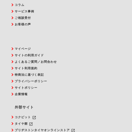
コラム
サービス事例
ご相談受付
お客様の声
マイページ
サイトの利用ガイド
よくあるご質問／お問合わせ
サイト利用規約
特商法に基づく表記
プライバシーポリシー
サイトポリシー
企業情報
外部サイト
launch
コクピット
launch
タイヤ館
launch
ブリヂストンタイヤオンラインストア