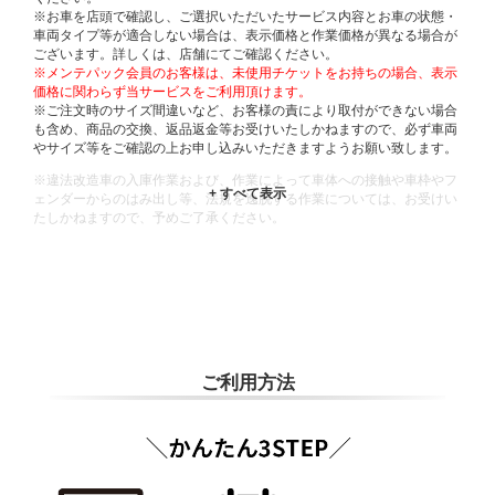
※お車を店頭で確認し、ご選択いただいたサービス内容とお車の状態・
車両タイプ等が適合しない場合は、表示価格と作業価格が異なる場合が
ございます。詳しくは、店舗にてご確認ください。
※メンテパック会員のお客様は、未使用チケットをお持ちの場合、表示
価格に関わらず当サービスをご利用頂けます。
※ご注文時のサイズ間違いなど、お客様の責により取付ができない場合
も含め、商品の交換、返品返金等お受けいたしかねますので、必ず車両
やサイズ等をご確認の上お申し込みいただきますようお願い致します。
※違法改造車の入庫作業および、作業によって車体への接触や車枠やフ
ェンダーからのはみ出し等、法規を逸脱する作業については、お受けい
たしかねますので、予めご了承ください。
※輸入車や一部希少車種等には対応できない場合もございます。
※おクルマの状態(作業の安全性を確保できない場合など含め)によって
は、ご来店当日であっても、作業をお断りさせて頂く場合もございま
す。
ADDITIONAL
INFORMATION
ご利用方法