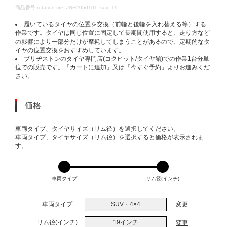
DETAILS
商品番号
rotation-tire_JSH2050101_suv_19
履いているタイヤの位置を交換（前輪と後輪を入れ替える等）する
作業です。タイヤは同じ位置に固定して長期間使用すると、走り方など
の影響により一部分だけが摩耗してしまうことがあるので、定期的なタ
イヤの位置交換をおすすめしています。
ブリヂストンのタイヤ専門店(コクピット/タイヤ館)での作業1台分単
位での販売です。「カートに追加」又は「今すぐ予約」よりお進みくだ
さい。
価格
VARIATIONS
車両タイプ、タイヤサイズ（リム径）を選択してください。
車両タイプ、タイヤサイズ（リム径）を選択すると価格が表示されま
す。
車両タイプ
リム径(インチ)
車両タイプ
SUV・4×4
変更
リム径(インチ)
19インチ
変更