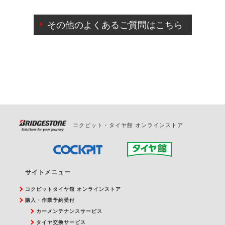
ご来店予約日の3営業日前までマイページからの予約
日変更が可能です。
その他のよくあるご質問はこちら
ご来店予約日の3営業日前を過ぎている場合のご予約
の日時変更につきましては、直接ご予約の店舗まで
お問合せください。
また、やむを得ない事由によりご予約のキャンセル
をご希望の際は、直接ご予約いただいた店舗へご連
絡ください。
コクピット・タイヤ館 オンラインストア
サイトメニュー
コクピットタイヤ館 オンラインストア
購入・作業予約受付
カーメンテナンスサービス
タイヤ交換サービス