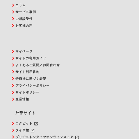
コラム
サービス事例
ご相談受付
お客様の声
マイページ
サイトの利用ガイド
よくあるご質問／お問合わせ
サイト利用規約
特商法に基づく表記
プライバシーポリシー
サイトポリシー
企業情報
外部サイト
launch
コクピット
launch
タイヤ館
launch
ブリヂストンタイヤオンラインストア