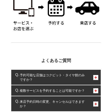
よくあるご質問
予約可能な店舗はコクピット・タイヤ館のみ
ですか？
コクピット・タイヤ館のみとなります。
複数サービスを予約することは可能ですか？
複数サービスのご予約は可能です。
来店予約日時の変更、キャンセルはできます
か？
一部の商品・サービスの組み合わせに限り、同時にご予約が
出来ないものもございます。