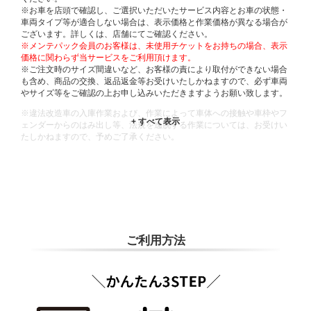
※お車を店頭で確認し、ご選択いただいたサービス内容とお車の状態・
車両タイプ等が適合しない場合は、表示価格と作業価格が異なる場合が
ございます。詳しくは、店舗にてご確認ください。
※メンテパック会員のお客様は、未使用チケットをお持ちの場合、表示
価格に関わらず当サービスをご利用頂けます。
※ご注文時のサイズ間違いなど、お客様の責により取付ができない場合
も含め、商品の交換、返品返金等お受けいたしかねますので、必ず車両
やサイズ等をご確認の上お申し込みいただきますようお願い致します。
※違法改造車の入庫作業および、作業によって車体への接触や車枠やフ
ェンダーからのはみ出し等、法規を逸脱する作業については、お受けい
たしかねますので、予めご了承ください。
※輸入車や一部希少車種等には対応できない場合もございます。
※おクルマの状態(作業の安全性を確保できない場合など含め)によって
は、ご来店当日であっても、作業をお断りさせて頂く場合もございま
す。
ADDITIONAL
INFORMATION
ご利用方法