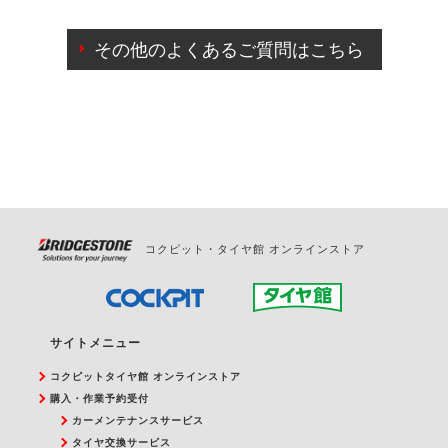
ご来店予約日の3営業日前までマイページからの予約
日変更が可能です。
その他のよくあるご質問はこちら
ご来店予約日の3営業日前を過ぎている場合のご予約
の日時変更につきましては、直接ご予約の店舗まで
お問合せください。
また、やむを得ない事由によりご予約のキャンセル
をご希望の際は、直接ご予約いただいた店舗へご連
絡ください。
コクピット・タイヤ館 オンラインストア
サイトメニュー
コクピットタイヤ館 オンラインストア
購入・作業予約受付
カーメンテナンスサービス
タイヤ交換サービス