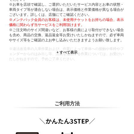
※お車を店頭で確認し、ご選択いただいたサービス内容とお車の状態・
車両タイプ等が適合しない場合は、表示価格と作業価格が異なる場合が
ございます。詳しくは、店舗にてご確認ください。
※メンテパック会員のお客様は、未使用チケットをお持ちの場合、表示
価格に関わらず当サービスをご利用頂けます。
※ご注文時のサイズ間違いなど、お客様の責により取付ができない場合
も含め、商品の交換、返品返金等お受けいたしかねますので、必ず車両
やサイズ等をご確認の上お申し込みいただきますようお願い致します。
※違法改造車の入庫作業および、作業によって車体への接触や車枠やフ
ェンダーからのはみ出し等、法規を逸脱する作業については、お受けい
たしかねますので、予めご了承ください。
※輸入車や一部希少車種等には対応できない場合もございます。
※おクルマの状態(作業の安全性を確保できない場合など含め)によって
は、ご来店当日であっても、作業をお断りさせて頂く場合もございま
す。
ADDITIONAL
INFORMATION
ご利用方法