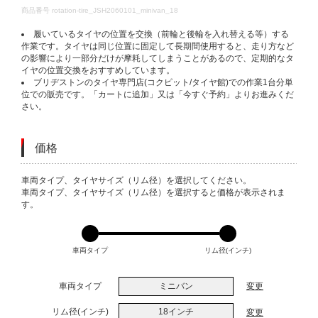
DETAILS
商品番号
rotation-tire_JSH2060101_minivan_18
履いているタイヤの位置を交換（前輪と後輪を入れ替える等）する
作業です。タイヤは同じ位置に固定して長期間使用すると、走り方など
の影響により一部分だけが摩耗してしまうことがあるので、定期的なタ
イヤの位置交換をおすすめしています。
ブリヂストンのタイヤ専門店(コクピット/タイヤ館)での作業1台分単
位での販売です。「カートに追加」又は「今すぐ予約」よりお進みくだ
さい。
価格
VARIATIONS
車両タイプ、タイヤサイズ（リム径）を選択してください。
車両タイプ、タイヤサイズ（リム径）を選択すると価格が表示されま
す。
車両タイプ
リム径(インチ)
車両タイプ
ミニバン
変更
リム径(インチ)
18インチ
変更