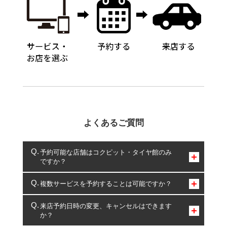
よくあるご質問
予約可能な店舗はコクピット・タイヤ館のみ
ですか？
コクピット・タイヤ館のみとなります。
複数サービスを予約することは可能ですか？
複数サービスのご予約は可能です。
来店予約日時の変更、キャンセルはできます
か？
一部の商品・サービスの組み合わせに限り、同時にご予約が
出来ないものもございます。