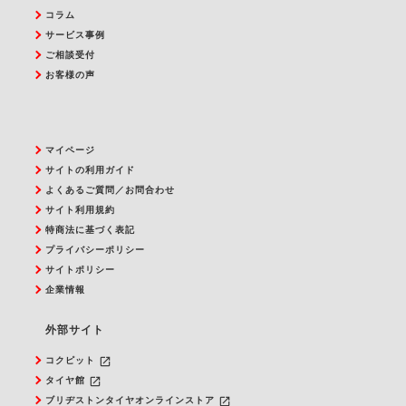
コラム
サービス事例
ご相談受付
お客様の声
マイページ
サイトの利用ガイド
よくあるご質問／お問合わせ
サイト利用規約
特商法に基づく表記
プライバシーポリシー
サイトポリシー
企業情報
外部サイト
launch
コクピット
launch
タイヤ館
launch
ブリヂストンタイヤオンラインストア