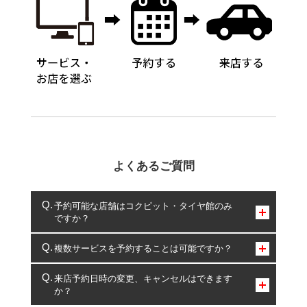
よくあるご質問
予約可能な店舗はコクピット・タイヤ館のみ
ですか？
コクピット・タイヤ館のみとなります。
複数サービスを予約することは可能ですか？
複数サービスのご予約は可能です。
来店予約日時の変更、キャンセルはできます
か？
一部の商品・サービスの組み合わせに限り、同時にご予約が
出来ないものもございます。