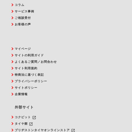
コラム
サービス事例
ご相談受付
お客様の声
マイページ
サイトの利用ガイド
よくあるご質問／お問合わせ
サイト利用規約
特商法に基づく表記
プライバシーポリシー
サイトポリシー
企業情報
外部サイト
launch
コクピット
launch
タイヤ館
launch
ブリヂストンタイヤオンラインストア