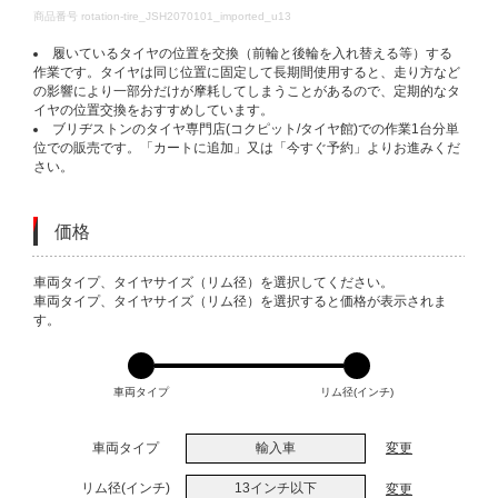
DETAILS
商品番号
rotation-tire_JSH2070101_imported_u13
履いているタイヤの位置を交換（前輪と後輪を入れ替える等）する
作業です。タイヤは同じ位置に固定して長期間使用すると、走り方など
の影響により一部分だけが摩耗してしまうことがあるので、定期的なタ
イヤの位置交換をおすすめしています。
ブリヂストンのタイヤ専門店(コクピット/タイヤ館)での作業1台分単
位での販売です。「カートに追加」又は「今すぐ予約」よりお進みくだ
さい。
価格
VARIATIONS
車両タイプ、タイヤサイズ（リム径）を選択してください。
車両タイプ、タイヤサイズ（リム径）を選択すると価格が表示されま
す。
車両タイプ
リム径(インチ)
車両タイプ
輸入車
変更
リム径(インチ)
13インチ以下
変更