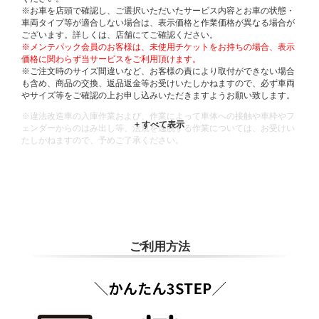
※お車を店頭で確認し、ご選択いただいたサービス内容とお車の状態・
車両タイプ等が適合しない場合は、表示価格と作業価格が異なる場合が
ございます。詳しくは、店舗にてご確認ください。
※メンテパック会員のお客様は、未使用チケットをお持ちの場合、表示
価格に関わらず当サービスをご利用頂けます。
※ご注文時のサイズ間違いなど、お客様の責により取付ができない場合
も含め、商品の交換、返品返金等お受けいたしかねますので、必ず車両
やサイズ等をご確認の上お申し込みいただきますようお願い致します。
※違法改造車の入庫作業および、作業によって車体への接触や車枠やフ
ェンダーからのはみ出し等、法規を逸脱する作業については、お受けい
たしかねますので、予めご了承ください。
※輸入車や一部希少車種等には対応できない場合もございます。
※おクルマの状態(作業の安全性を確保できない場合など含め)によって
は、ご来店当日であっても、作業をお断りさせて頂く場合もございま
す。
ADDITIONAL
INFORMATION
ご利用方法