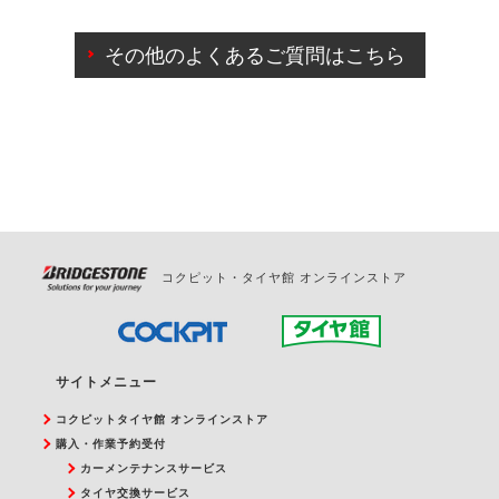
ご来店予約日の3営業日前までマイページからの予約
日変更が可能です。
その他のよくあるご質問はこちら
ご来店予約日の3営業日前を過ぎている場合のご予約
の日時変更につきましては、直接ご予約の店舗まで
お問合せください。
また、やむを得ない事由によりご予約のキャンセル
をご希望の際は、直接ご予約いただいた店舗へご連
絡ください。
コクピット・タイヤ館 オンラインストア
サイトメニュー
コクピットタイヤ館 オンラインストア
購入・作業予約受付
カーメンテナンスサービス
タイヤ交換サービス