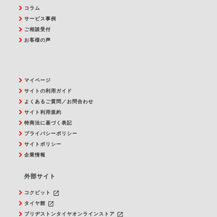
コラム
サービス事例
ご相談受付
お客様の声
マイページ
サイトの利用ガイド
よくあるご質問／お問合わせ
サイト利用規約
特商法に基づく表記
プライバシーポリシー
サイトポリシー
企業情報
外部サイト
launch
コクピット
launch
タイヤ館
launch
ブリヂストンタイヤオンラインストア