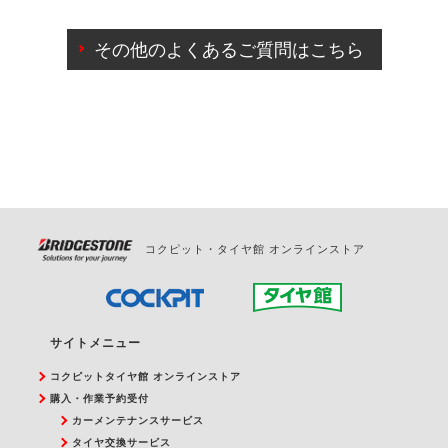
ご来店予約日の3営業日前までマイページからの予約
日変更が可能です。
その他のよくあるご質問はこちら
ご来店予約日の3営業日前を過ぎている場合のご予約
の日時変更につきましては、直接ご予約の店舗まで
お問合せください。
また、やむを得ない事由によりご予約のキャンセル
をご希望の際は、直接ご予約いただいた店舗へご連
絡ください。
コクピット・タイヤ館 オンラインストア
サイトメニュー
コクピットタイヤ館 オンラインストア
購入・作業予約受付
カーメンテナンスサービス
タイヤ交換サービス