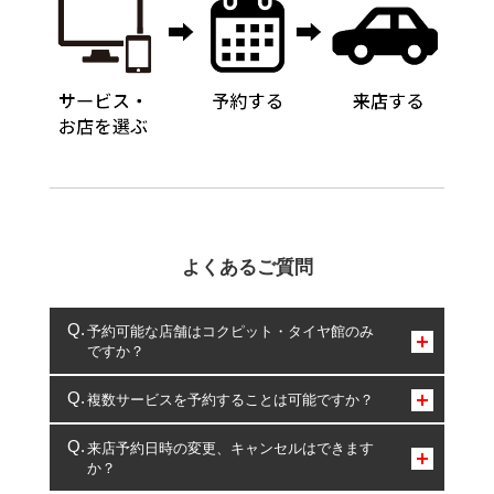
よくあるご質問
予約可能な店舗はコクピット・タイヤ館のみ
ですか？
コクピット・タイヤ館のみとなります。
複数サービスを予約することは可能ですか？
複数サービスのご予約は可能です。
来店予約日時の変更、キャンセルはできます
か？
一部の商品・サービスの組み合わせに限り、同時にご予約が
出来ないものもございます。