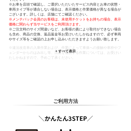
※お車を店頭で確認し、ご選択いただいたサービス内容とお車の状態・
車両タイプ等が適合しない場合は、表示価格と作業価格が異なる場合が
ございます。詳しくは、店舗にてご確認ください。
※メンテパック会員のお客様は、未使用チケットをお持ちの場合、表示
価格に関わらず当サービスをご利用頂けます。
※ご注文時のサイズ間違いなど、お客様の責により取付ができない場合
も含め、商品の交換、返品返金等お受けいたしかねますので、必ず車両
やサイズ等をご確認の上お申し込みいただきますようお願い致します。
※違法改造車の入庫作業および、作業によって車体への接触や車枠やフ
ェンダーからのはみ出し等、法規を逸脱する作業については、お受けい
たしかねますので、予めご了承ください。
※輸入車や一部希少車種等には対応できない場合もございます。
※おクルマの状態(作業の安全性を確保できない場合など含め)によって
は、ご来店当日であっても、作業をお断りさせて頂く場合もございま
す。
ADDITIONAL
INFORMATION
ご利用方法