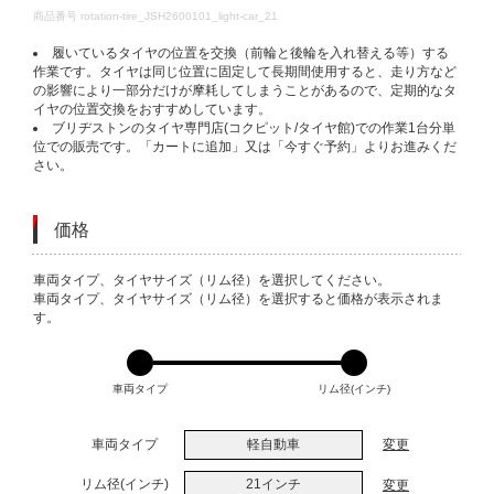
DETAILS
商品番号
rotation-tire_JSH2600101_light-car_21
履いているタイヤの位置を交換（前輪と後輪を入れ替える等）する
作業です。タイヤは同じ位置に固定して長期間使用すると、走り方など
の影響により一部分だけが摩耗してしまうことがあるので、定期的なタ
イヤの位置交換をおすすめしています。
ブリヂストンのタイヤ専門店(コクピット/タイヤ館)での作業1台分単
位での販売です。「カートに追加」又は「今すぐ予約」よりお進みくだ
さい。
価格
VARIATIONS
車両タイプ、タイヤサイズ（リム径）を選択してください。
車両タイプ、タイヤサイズ（リム径）を選択すると価格が表示されま
す。
車両タイプ
リム径(インチ)
車両タイプ
軽自動車
変更
リム径(インチ)
21インチ
変更