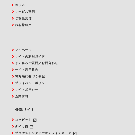
コラム
サービス事例
ご相談受付
お客様の声
マイページ
サイトの利用ガイド
よくあるご質問／お問合わせ
サイト利用規約
特商法に基づく表記
プライバシーポリシー
サイトポリシー
企業情報
外部サイト
launch
コクピット
launch
タイヤ館
launch
ブリヂストンタイヤオンラインストア