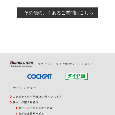
ご来店予約日の3営業日前までマイページからの予約
日変更が可能です。
その他のよくあるご質問はこちら
ご来店予約日の3営業日前を過ぎている場合のご予約
の日時変更につきましては、直接ご予約の店舗まで
お問合せください。
また、やむを得ない事由によりご予約のキャンセル
をご希望の際は、直接ご予約いただいた店舗へご連
絡ください。
コクピット・タイヤ館 オンラインストア
サイトメニュー
コクピットタイヤ館 オンラインストア
購入・作業予約受付
カーメンテナンスサービス
タイヤ交換サービス