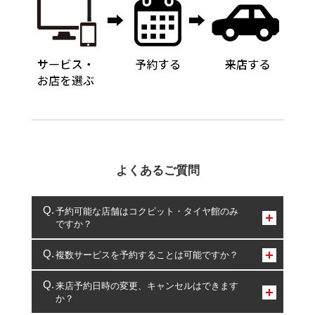
よくあるご質問
予約可能な店舗はコクピット・タイヤ館のみ
ですか？
コクピット・タイヤ館のみとなります。
複数サービスを予約することは可能ですか？
複数サービスのご予約は可能です。
来店予約日時の変更、キャンセルはできます
か？
一部の商品・サービスの組み合わせに限り、同時にご予約が
出来ないものもございます。