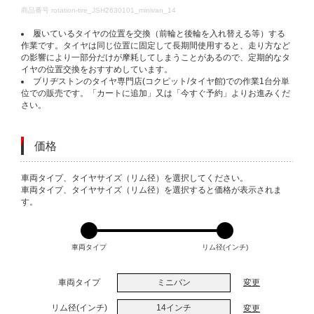
DETAILS
商品番号
rotation-tire_JSH2630101_minivan_14
履いているタイヤの位置を交換（前輪と後輪を入れ替える等）する
作業です。タイヤは同じ位置に固定して長期間使用すると、走り方など
の影響により一部分だけが摩耗してしまうことがあるので、定期的なタ
イヤの位置交換をおすすめしています。
ブリヂストンのタイヤ専門店(コクピット/タイヤ館)での作業1台分単
位での販売です。「カートに追加」又は「今すぐ予約」よりお進みくだ
さい。
価格
VARIATIONS
車両タイプ、タイヤサイズ（リム径）を選択してください。
車両タイプ、タイヤサイズ（リム径）を選択すると価格が表示されま
す。
車両タイプ
リム径(インチ)
車両タイプ
ミニバン
変更
リム径(インチ)
14インチ
変更