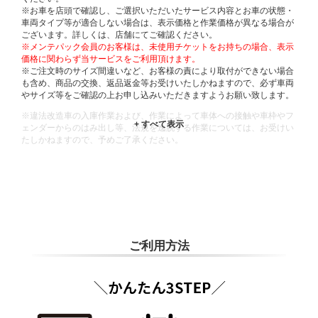
※お車を店頭で確認し、ご選択いただいたサービス内容とお車の状態・
車両タイプ等が適合しない場合は、表示価格と作業価格が異なる場合が
ございます。詳しくは、店舗にてご確認ください。
※メンテパック会員のお客様は、未使用チケットをお持ちの場合、表示
価格に関わらず当サービスをご利用頂けます。
※ご注文時のサイズ間違いなど、お客様の責により取付ができない場合
も含め、商品の交換、返品返金等お受けいたしかねますので、必ず車両
やサイズ等をご確認の上お申し込みいただきますようお願い致します。
※違法改造車の入庫作業および、作業によって車体への接触や車枠やフ
ェンダーからのはみ出し等、法規を逸脱する作業については、お受けい
たしかねますので、予めご了承ください。
※輸入車や一部希少車種等には対応できない場合もございます。
※おクルマの状態(作業の安全性を確保できない場合など含め)によって
は、ご来店当日であっても、作業をお断りさせて頂く場合もございま
す。
ADDITIONAL
INFORMATION
ご利用方法