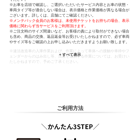
※お車を店頭で確認し、ご選択いただいたサービス内容とお車の状態・
車両タイプ等が適合しない場合は、表示価格と作業価格が異なる場合が
ございます。詳しくは、店舗にてご確認ください。
※メンテパック会員のお客様は、未使用チケットをお持ちの場合、表示
価格に関わらず当サービスをご利用頂けます。
※ご注文時のサイズ間違いなど、お客様の責により取付ができない場合
も含め、商品の交換、返品返金等お受けいたしかねますので、必ず車両
やサイズ等をご確認の上お申し込みいただきますようお願い致します。
※違法改造車の入庫作業および、作業によって車体への接触や車枠やフ
ェンダーからのはみ出し等、法規を逸脱する作業については、お受けい
たしかねますので、予めご了承ください。
※輸入車や一部希少車種等には対応できない場合もございます。
※おクルマの状態(作業の安全性を確保できない場合など含め)によって
は、ご来店当日であっても、作業をお断りさせて頂く場合もございま
す。
ADDITIONAL
INFORMATION
ご利用方法