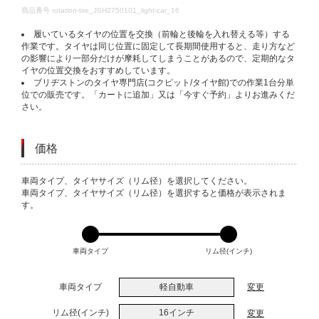
DETAILS
商品番号
rotation-tire_JSH2750101_light-car_16
履いているタイヤの位置を交換（前輪と後輪を入れ替える等）する
作業です。タイヤは同じ位置に固定して長期間使用すると、走り方など
の影響により一部分だけが摩耗してしまうことがあるので、定期的なタ
イヤの位置交換をおすすめしています。
ブリヂストンのタイヤ専門店(コクピット/タイヤ館)での作業1台分単
位での販売です。「カートに追加」又は「今すぐ予約」よりお進みくだ
さい。
価格
VARIATIONS
車両タイプ、タイヤサイズ（リム径）を選択してください。
車両タイプ、タイヤサイズ（リム径）を選択すると価格が表示されま
す。
車両タイプ
リム径(インチ)
車両タイプ
軽自動車
変更
リム径(インチ)
16インチ
変更