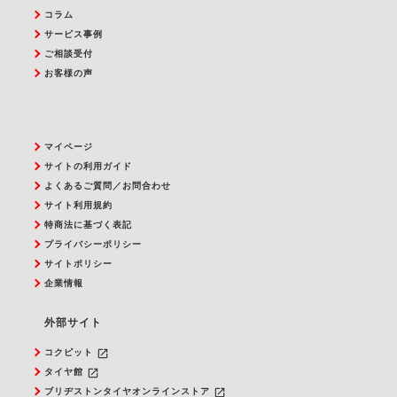
コラム
サービス事例
ご相談受付
お客様の声
マイページ
サイトの利用ガイド
よくあるご質問／お問合わせ
サイト利用規約
特商法に基づく表記
プライバシーポリシー
サイトポリシー
企業情報
外部サイト
launch
コクピット
launch
タイヤ館
launch
ブリヂストンタイヤオンラインストア