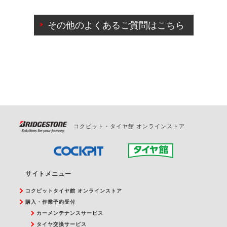
ご来店予約日の3営業日前までマイページからの予約
日変更が可能です。
その他のよくあるご質問はこちら
ご来店予約日の3営業日前を過ぎている場合のご予約
の日時変更につきましては、直接ご予約の店舗まで
お問合せください。
また、やむを得ない事由によりご予約のキャンセル
をご希望の際は、直接ご予約いただいた店舗へご連
絡ください。
コクピット・タイヤ館 オンラインストア
サイトメニュー
コクピットタイヤ館 オンラインストア
購入・作業予約受付
カーメンテナンスサービス
タイヤ交換サービス