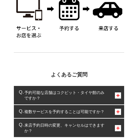
よくあるご質問
予約可能な店舗はコクピット・タイヤ館のみ
ですか？
コクピット・タイヤ館のみとなります。
複数サービスを予約することは可能ですか？
複数サービスのご予約は可能です。
来店予約日時の変更、キャンセルはできます
か？
一部の商品・サービスの組み合わせに限り、同時にご予約が
出来ないものもございます。