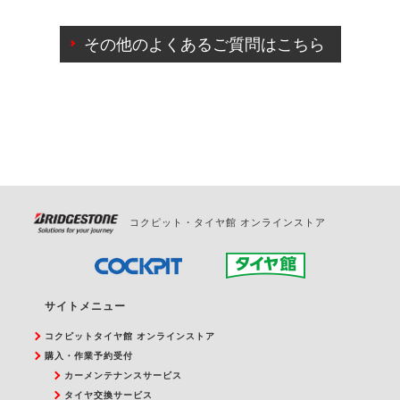
ご来店予約日の3営業日前までマイページからの予約
日変更が可能です。
その他のよくあるご質問はこちら
ご来店予約日の3営業日前を過ぎている場合のご予約
の日時変更につきましては、直接ご予約の店舗まで
お問合せください。
また、やむを得ない事由によりご予約のキャンセル
をご希望の際は、直接ご予約いただいた店舗へご連
絡ください。
コクピット・タイヤ館 オンラインストア
サイトメニュー
コクピットタイヤ館 オンラインストア
購入・作業予約受付
カーメンテナンスサービス
タイヤ交換サービス