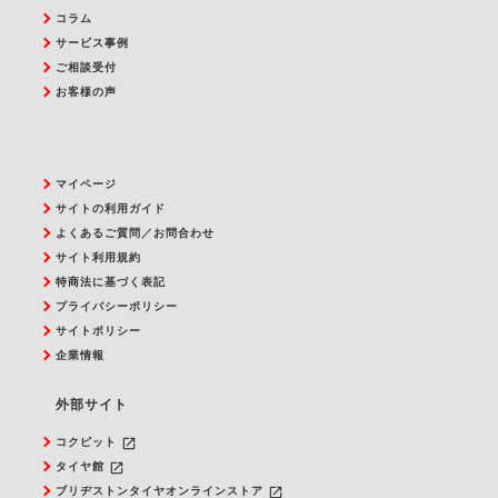
コラム
サービス事例
ご相談受付
お客様の声
マイページ
サイトの利用ガイド
よくあるご質問／お問合わせ
サイト利用規約
特商法に基づく表記
プライバシーポリシー
サイトポリシー
企業情報
外部サイト
launch
コクピット
launch
タイヤ館
launch
ブリヂストンタイヤオンラインストア