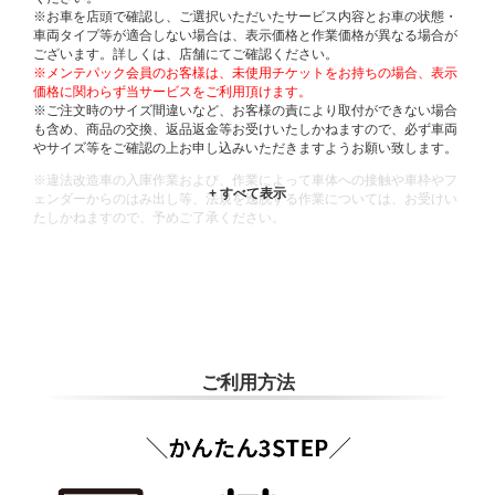
※お車を店頭で確認し、ご選択いただいたサービス内容とお車の状態・
車両タイプ等が適合しない場合は、表示価格と作業価格が異なる場合が
ございます。詳しくは、店舗にてご確認ください。
※メンテパック会員のお客様は、未使用チケットをお持ちの場合、表示
価格に関わらず当サービスをご利用頂けます。
※ご注文時のサイズ間違いなど、お客様の責により取付ができない場合
も含め、商品の交換、返品返金等お受けいたしかねますので、必ず車両
やサイズ等をご確認の上お申し込みいただきますようお願い致します。
※違法改造車の入庫作業および、作業によって車体への接触や車枠やフ
ェンダーからのはみ出し等、法規を逸脱する作業については、お受けい
たしかねますので、予めご了承ください。
※輸入車や一部希少車種等には対応できない場合もございます。
※おクルマの状態(作業の安全性を確保できない場合など含め)によって
は、ご来店当日であっても、作業をお断りさせて頂く場合もございま
す。
ADDITIONAL
INFORMATION
ご利用方法