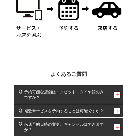
よくあるご質問
予約可能な店舗はコクピット・タイヤ館のみ
ですか？
コクピット・タイヤ館のみとなります。
複数サービスを予約することは可能ですか？
複数サービスのご予約は可能です。
来店予約日時の変更、キャンセルはできます
か？
一部の商品・サービスの組み合わせに限り、同時にご予約が
出来ないものもございます。