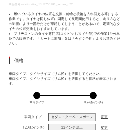
DETAILS
商品番号
rotation-tire_JSH2750101_sedan_o22
履いているタイヤの位置を交換（前輪と後輪を入れ替える等）する
作業です。タイヤは同じ位置に固定して長期間使用すると、走り方など
の影響により一部分だけが摩耗してしまうことがあるので、定期的なタ
イヤの位置交換をおすすめしています。
ブリヂストンのタイヤ専門店(コクピット/タイヤ館)での作業1台分単
位での販売です。「カートに追加」又は「今すぐ予約」よりお進みくだ
さい。
価格
VARIATIONS
車両タイプ、タイヤサイズ（リム径）を選択してください。
車両タイプ、タイヤサイズ（リム径）を選択すると価格が表示されま
す。
車両タイプ
リム径(インチ)
車両タイプ
セダン・クーペ・スポーツ
変更
リム径(インチ)
22インチ以上
変更