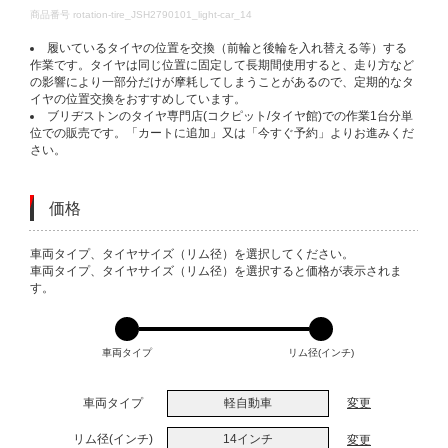
DETAILS
商品番号
rotation-tire_JSH2790101_light-car_14
履いているタイヤの位置を交換（前輪と後輪を入れ替える等）する
作業です。タイヤは同じ位置に固定して長期間使用すると、走り方など
の影響により一部分だけが摩耗してしまうことがあるので、定期的なタ
イヤの位置交換をおすすめしています。
ブリヂストンのタイヤ専門店(コクピット/タイヤ館)での作業1台分単
位での販売です。「カートに追加」又は「今すぐ予約」よりお進みくだ
さい。
価格
VARIATIONS
車両タイプ、タイヤサイズ（リム径）を選択してください。
車両タイプ、タイヤサイズ（リム径）を選択すると価格が表示されま
す。
車両タイプ
リム径(インチ)
車両タイプ
軽自動車
変更
リム径(インチ)
14インチ
変更