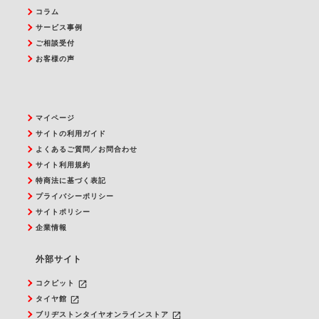
コラム
サービス事例
ご相談受付
お客様の声
マイページ
サイトの利用ガイド
よくあるご質問／お問合わせ
サイト利用規約
特商法に基づく表記
プライバシーポリシー
サイトポリシー
企業情報
外部サイト
launch
コクピット
launch
タイヤ館
launch
ブリヂストンタイヤオンラインストア