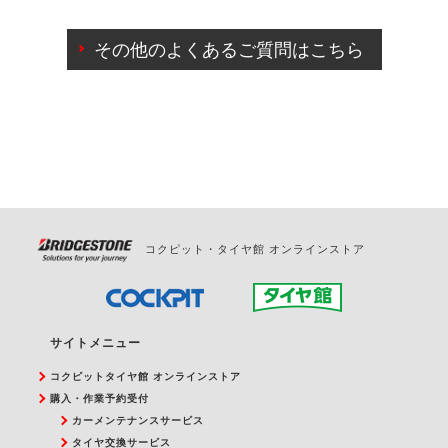
ご来店予約日の3営業日前までマイページからの予約
日変更が可能です。
その他のよくあるご質問はこちら
ご来店予約日の3営業日前を過ぎている場合のご予約
の日時変更につきましては、直接ご予約の店舗まで
お問合せください。
また、やむを得ない事由によりご予約のキャンセル
をご希望の際は、直接ご予約いただいた店舗へご連
絡ください。
コクピット・タイヤ館 オンラインストア
サイトメニュー
コクピットタイヤ館 オンラインストア
購入・作業予約受付
カーメンテナンスサービス
タイヤ交換サービス