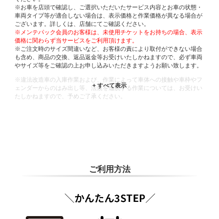
※お車を店頭で確認し、ご選択いただいたサービス内容とお車の状態・
車両タイプ等が適合しない場合は、表示価格と作業価格が異なる場合が
ございます。詳しくは、店舗にてご確認ください。
※メンテパック会員のお客様は、未使用チケットをお持ちの場合、表示
価格に関わらず当サービスをご利用頂けます。
※ご注文時のサイズ間違いなど、お客様の責により取付ができない場合
も含め、商品の交換、返品返金等お受けいたしかねますので、必ず車両
やサイズ等をご確認の上お申し込みいただきますようお願い致します。
※違法改造車の入庫作業および、作業によって車体への接触や車枠やフ
ェンダーからのはみ出し等、法規を逸脱する作業については、お受けい
たしかねますので、予めご了承ください。
※輸入車や一部希少車種等には対応できない場合もございます。
※おクルマの状態(作業の安全性を確保できない場合など含め)によって
は、ご来店当日であっても、作業をお断りさせて頂く場合もございま
す。
ADDITIONAL
INFORMATION
ご利用方法