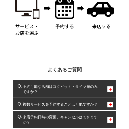
よくあるご質問
予約可能な店舗はコクピット・タイヤ館のみ
ですか？
コクピット・タイヤ館のみとなります。
複数サービスを予約することは可能ですか？
複数サービスのご予約は可能です。
来店予約日時の変更、キャンセルはできます
か？
一部の商品・サービスの組み合わせに限り、同時にご予約が
出来ないものもございます。