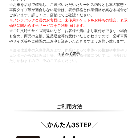
※お車を店頭で確認し、ご選択いただいたサービス内容とお車の状態・
車両タイプ等が適合しない場合は、表示価格と作業価格が異なる場合が
ございます。詳しくは、店舗にてご確認ください。
※メンテパック会員のお客様は、未使用チケットをお持ちの場合、表示
価格に関わらず当サービスをご利用頂けます。
※ご注文時のサイズ間違いなど、お客様の責により取付ができない場合
も含め、商品の交換、返品返金等お受けいたしかねますので、必ず車両
やサイズ等をご確認の上お申し込みいただきますようお願い致します。
※違法改造車の入庫作業および、作業によって車体への接触や車枠やフ
ェンダーからのはみ出し等、法規を逸脱する作業については、お受けい
たしかねますので、予めご了承ください。
※輸入車や一部希少車種等には対応できない場合もございます。
※おクルマの状態(作業の安全性を確保できない場合など含め)によって
は、ご来店当日であっても、作業をお断りさせて頂く場合もございま
す。
ADDITIONAL
INFORMATION
ご利用方法