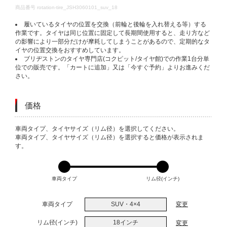
DETAILS
商品番号
rotation-tire_JSH3060101_suv_18
履いているタイヤの位置を交換（前輪と後輪を入れ替える等）する
作業です。タイヤは同じ位置に固定して長期間使用すると、走り方など
の影響により一部分だけが摩耗してしまうことがあるので、定期的なタ
イヤの位置交換をおすすめしています。
ブリヂストンのタイヤ専門店(コクピット/タイヤ館)での作業1台分単
位での販売です。「カートに追加」又は「今すぐ予約」よりお進みくだ
さい。
価格
VARIATIONS
車両タイプ、タイヤサイズ（リム径）を選択してください。
車両タイプ、タイヤサイズ（リム径）を選択すると価格が表示されま
す。
車両タイプ
リム径(インチ)
車両タイプ
SUV・4×4
変更
リム径(インチ)
18インチ
変更