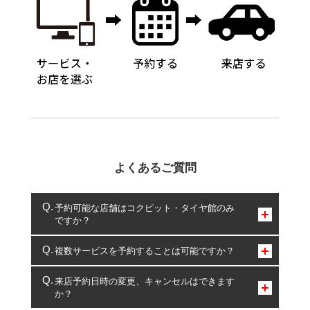
よくあるご質問
予約可能な店舗はコクピット・タイヤ館のみ
ですか？
コクピット・タイヤ館のみとなります。
複数サービスを予約することは可能ですか？
複数サービスのご予約は可能です。
来店予約日時の変更、キャンセルはできます
か？
一部の商品・サービスの組み合わせに限り、同時にご予約が
出来ないものもございます。