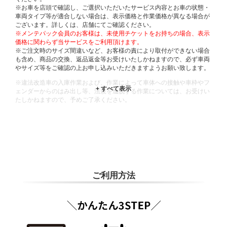
※お車を店頭で確認し、ご選択いただいたサービス内容とお車の状態・
車両タイプ等が適合しない場合は、表示価格と作業価格が異なる場合が
ございます。詳しくは、店舗にてご確認ください。
※メンテパック会員のお客様は、未使用チケットをお持ちの場合、表示
価格に関わらず当サービスをご利用頂けます。
※ご注文時のサイズ間違いなど、お客様の責により取付ができない場合
も含め、商品の交換、返品返金等お受けいたしかねますので、必ず車両
やサイズ等をご確認の上お申し込みいただきますようお願い致します。
※違法改造車の入庫作業および、作業によって車体への接触や車枠やフ
ェンダーからのはみ出し等、法規を逸脱する作業については、お受けい
たしかねますので、予めご了承ください。
※輸入車や一部希少車種等には対応できない場合もございます。
※おクルマの状態(作業の安全性を確保できない場合など含め)によって
は、ご来店当日であっても、作業をお断りさせて頂く場合もございま
す。
ADDITIONAL
INFORMATION
ご利用方法