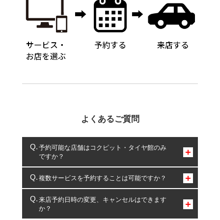
よくあるご質問
予約可能な店舗はコクピット・タイヤ館のみ
ですか？
コクピット・タイヤ館のみとなります。
複数サービスを予約することは可能ですか？
複数サービスのご予約は可能です。
来店予約日時の変更、キャンセルはできます
か？
一部の商品・サービスの組み合わせに限り、同時にご予約が
出来ないものもございます。