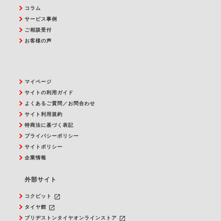
コラム
サービス事例
ご相談受付
お客様の声
マイページ
サイトの利用ガイド
よくあるご質問／お問合わせ
サイト利用規約
特商法に基づく表記
プライバシーポリシー
サイトポリシー
企業情報
外部サイト
launch
コクピット
launch
タイヤ館
launch
ブリヂストンタイヤオンラインストア