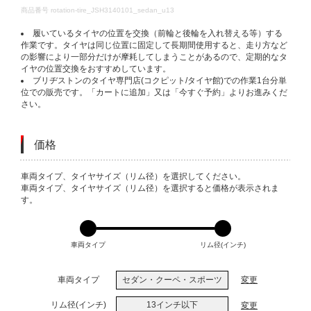
DETAILS
商品番号
rotation-tire_JSH3140101_sedan_u13
履いているタイヤの位置を交換（前輪と後輪を入れ替える等）する
作業です。タイヤは同じ位置に固定して長期間使用すると、走り方など
の影響により一部分だけが摩耗してしまうことがあるので、定期的なタ
イヤの位置交換をおすすめしています。
ブリヂストンのタイヤ専門店(コクピット/タイヤ館)での作業1台分単
位での販売です。「カートに追加」又は「今すぐ予約」よりお進みくだ
さい。
価格
VARIATIONS
車両タイプ、タイヤサイズ（リム径）を選択してください。
車両タイプ、タイヤサイズ（リム径）を選択すると価格が表示されま
す。
車両タイプ
リム径(インチ)
車両タイプ
セダン・クーペ・スポーツ
変更
リム径(インチ)
13インチ以下
変更