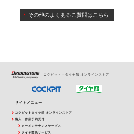
ご来店予約日の3営業日前までマイページからの予約
日変更が可能です。
その他のよくあるご質問はこちら
ご来店予約日の3営業日前を過ぎている場合のご予約
の日時変更につきましては、直接ご予約の店舗まで
お問合せください。
また、やむを得ない事由によりご予約のキャンセル
をご希望の際は、直接ご予約いただいた店舗へご連
絡ください。
コクピット・タイヤ館 オンラインストア
サイトメニュー
コクピットタイヤ館 オンラインストア
購入・作業予約受付
カーメンテナンスサービス
タイヤ交換サービス