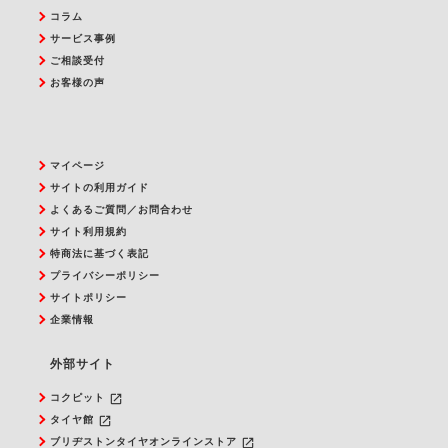
コラム
サービス事例
ご相談受付
お客様の声
マイページ
サイトの利用ガイド
よくあるご質問／お問合わせ
サイト利用規約
特商法に基づく表記
プライバシーポリシー
サイトポリシー
企業情報
外部サイト
launch
コクピット
launch
タイヤ館
launch
ブリヂストンタイヤオンラインストア