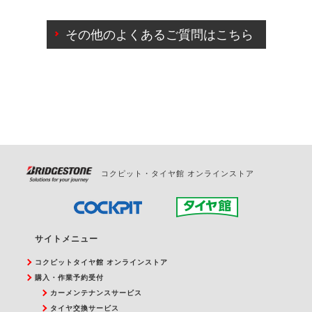
ご来店予約日の3営業日前までマイページからの予約
日変更が可能です。
その他のよくあるご質問はこちら
ご来店予約日の3営業日前を過ぎている場合のご予約
の日時変更につきましては、直接ご予約の店舗まで
お問合せください。
また、やむを得ない事由によりご予約のキャンセル
をご希望の際は、直接ご予約いただいた店舗へご連
絡ください。
コクピット・タイヤ館 オンラインストア
サイトメニュー
コクピットタイヤ館 オンラインストア
購入・作業予約受付
カーメンテナンスサービス
タイヤ交換サービス