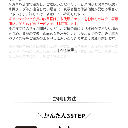
※お車を店頭で確認し、ご選択いただいたサービス内容とお車の状態・
車両タイプ等が適合しない場合は、表示価格と作業価格が異なる場合が
ございます。詳しくは、店舗にてご確認ください。
※メンテパック会員のお客様は、未使用チケットをお持ちの場合、表示
価格に関わらず当サービスをご利用頂けます。
※ご注文時のサイズ間違いなど、お客様の責により取付ができない場合
も含め、商品の交換、返品返金等お受けいたしかねますので、必ず車両
やサイズ等をご確認の上お申し込みいただきますようお願い致します。
※違法改造車の入庫作業および、作業によって車体への接触や車枠やフ
ェンダーからのはみ出し等、法規を逸脱する作業については、お受けい
たしかねますので、予めご了承ください。
※輸入車や一部希少車種等には対応できない場合もございます。
※おクルマの状態(作業の安全性を確保できない場合など含め)によって
は、ご来店当日であっても、作業をお断りさせて頂く場合もございま
す。
ADDITIONAL
INFORMATION
ご利用方法