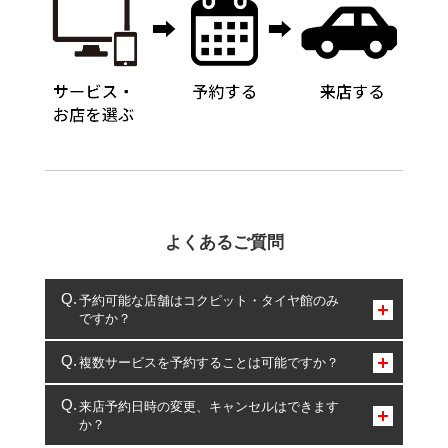
よくあるご質問
予約可能な店舗はコクピット・タイヤ館のみ
ですか？
コクピット・タイヤ館のみとなります。
複数サービスを予約することは可能ですか？
複数サービスのご予約は可能です。
来店予約日時の変更、キャンセルはできます
か？
一部の商品・サービスの組み合わせに限り、同時にご予約が
出来ないものもございます。