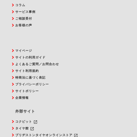
コラム
サービス事例
ご相談受付
お客様の声
マイページ
サイトの利用ガイド
よくあるご質問／お問合わせ
サイト利用規約
特商法に基づく表記
プライバシーポリシー
サイトポリシー
企業情報
外部サイト
launch
コクピット
launch
タイヤ館
launch
ブリヂストンタイヤオンラインストア