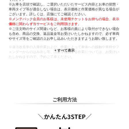
※お車を店頭で確認し、ご選択いただいたサービス内容とお車の状態・
車両タイプ等が適合しない場合は、表示価格と作業価格が異なる場合が
ございます。詳しくは、店舗にてご確認ください。
※メンテパック会員のお客様は、未使用チケットをお持ちの場合、表示
価格に関わらず当サービスをご利用頂けます。
※ご注文時のサイズ間違いなど、お客様の責により取付ができない場合
も含め、商品の交換、返品返金等お受けいたしかねますので、必ず車両
やサイズ等をご確認の上お申し込みいただきますようお願い致します。
※違法改造車の入庫作業および、作業によって車体への接触や車枠やフ
ェンダーからのはみ出し等、法規を逸脱する作業については、お受けい
たしかねますので、予めご了承ください。
※輸入車や一部希少車種等には対応できない場合もございます。
※おクルマの状態(作業の安全性を確保できない場合など含め)によって
は、ご来店当日であっても、作業をお断りさせて頂く場合もございま
す。
ADDITIONAL
INFORMATION
ご利用方法