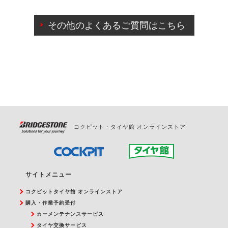
ご来店予約日の3営業日前までマイページからの予約
日変更が可能です。
その他のよくあるご質問はこちら
ご来店予約日の3営業日前を過ぎている場合のご予約
の日時変更につきましては、直接ご予約の店舗まで
お問合せください。
また、やむを得ない事由によりご予約のキャンセル
をご希望の際は、直接ご予約いただいた店舗へご連
絡ください。
コクピット・タイヤ館 オンラインストア
サイトメニュー
コクピットタイヤ館 オンラインストア
購入・作業予約受付
カーメンテナンスサービス
タイヤ交換サービス