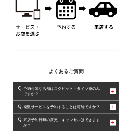
よくあるご質問
予約可能な店舗はコクピット・タイヤ館のみ
ですか？
コクピット・タイヤ館のみとなります。
複数サービスを予約することは可能ですか？
複数サービスのご予約は可能です。
来店予約日時の変更、キャンセルはできます
か？
一部の商品・サービスの組み合わせに限り、同時にご予約が
出来ないものもございます。