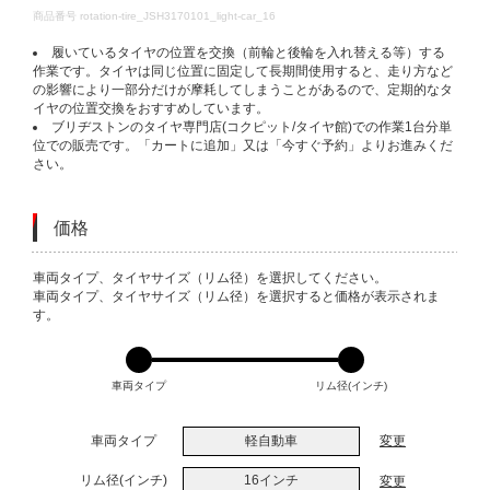
DETAILS
商品番号
rotation-tire_JSH3170101_light-car_16
履いているタイヤの位置を交換（前輪と後輪を入れ替える等）する
作業です。タイヤは同じ位置に固定して長期間使用すると、走り方など
の影響により一部分だけが摩耗してしまうことがあるので、定期的なタ
イヤの位置交換をおすすめしています。
ブリヂストンのタイヤ専門店(コクピット/タイヤ館)での作業1台分単
位での販売です。「カートに追加」又は「今すぐ予約」よりお進みくだ
さい。
価格
VARIATIONS
車両タイプ、タイヤサイズ（リム径）を選択してください。
車両タイプ、タイヤサイズ（リム径）を選択すると価格が表示されま
す。
車両タイプ
リム径(インチ)
車両タイプ
軽自動車
変更
リム径(インチ)
16インチ
変更