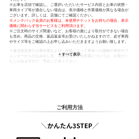
※お車を店頭で確認し、ご選択いただいたサービス内容とお車の状態・
車両タイプ等が適合しない場合は、表示価格と作業価格が異なる場合が
ございます。詳しくは、店舗にてご確認ください。
※メンテパック会員のお客様は、未使用チケットをお持ちの場合、表示
価格に関わらず当サービスをご利用頂けます。
※ご注文時のサイズ間違いなど、お客様の責により取付ができない場合
も含め、商品の交換、返品返金等お受けいたしかねますので、必ず車両
やサイズ等をご確認の上お申し込みいただきますようお願い致します。
※違法改造車の入庫作業および、作業によって車体への接触や車枠やフ
ェンダーからのはみ出し等、法規を逸脱する作業については、お受けい
たしかねますので、予めご了承ください。
※輸入車や一部希少車種等には対応できない場合もございます。
※おクルマの状態(作業の安全性を確保できない場合など含め)によって
は、ご来店当日であっても、作業をお断りさせて頂く場合もございま
す。
ADDITIONAL
INFORMATION
ご利用方法