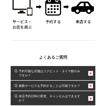
よくあるご質問
予約可能な店舗はコクピット・タイヤ館のみ
ですか？
コクピット・タイヤ館のみとなります。
複数サービスを予約することは可能ですか？
複数サービスのご予約は可能です。
来店予約日時の変更、キャンセルはできます
か？
一部の商品・サービスの組み合わせに限り、同時にご予約が
出来ないものもございます。