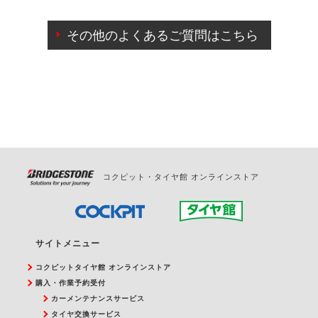
ご来店予約日の3営業日前までマイページからの予約
日変更が可能です。
その他のよくあるご質問はこちら
ご来店予約日の3営業日前を過ぎている場合のご予約
の日時変更につきましては、直接ご予約の店舗まで
お問合せください。
また、やむを得ない事由によりご予約のキャンセル
をご希望の際は、直接ご予約いただいた店舗へご連
絡ください。
コクピット・タイヤ館 オンラインストア
サイトメニュー
コクピットタイヤ館 オンラインストア
購入・作業予約受付
カーメンテナンスサービス
タイヤ交換サービス