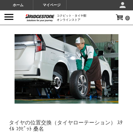
ホーム
マイページ
コクピット・タイヤ館
0
オンラインストア
IMAGES
タイヤの位置交換（タイヤローテーション） ｽﾀ
ｲﾙ ｺｸﾋﾟｯﾄ 桑名