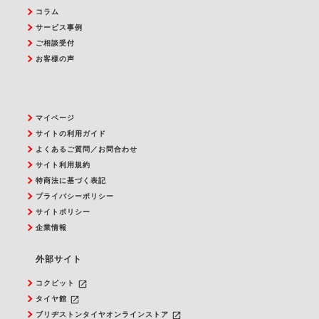
コラム
サービス事例
ご相談受付
お客様の声
マイページ
サイトの利用ガイド
よくあるご質問／お問合わせ
サイト利用規約
特商法に基づく表記
プライバシーポリシー
サイトポリシー
企業情報
外部サイト
launch
コクピット
launch
タイヤ館
launch
ブリヂストンタイヤオンラインストア