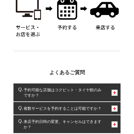
よくあるご質問
予約可能な店舗はコクピット・タイヤ館のみ
ですか？
コクピット・タイヤ館のみとなります。
複数サービスを予約することは可能ですか？
複数サービスのご予約は可能です。
来店予約日時の変更、キャンセルはできます
か？
一部の商品・サービスの組み合わせに限り、同時にご予約が
出来ないものもございます。