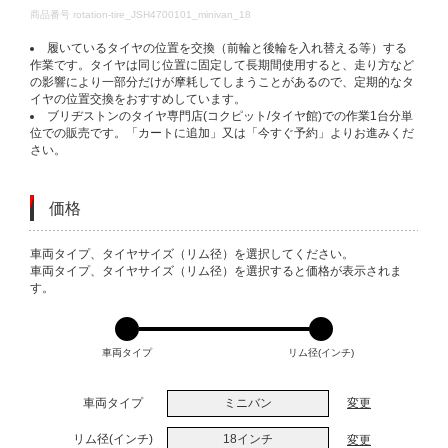
DETAILS
商品番号
rotation-tire_JSH4700101_minivan_18
履いているタイヤの位置を交換（前輪と後輪を入れ替える等）する
作業です。タイヤは同じ位置に固定して長期間使用すると、走り方など
の影響により一部分だけが摩耗してしまうことがあるので、定期的なタ
イヤの位置交換をおすすめしています。
ブリヂストンのタイヤ専門店(コクピット/タイヤ館)での作業1台分単
位での販売です。「カートに追加」又は「今すぐ予約」よりお進みくだ
さい。
価格
VARIATIONS
車両タイプ、タイヤサイズ（リム径）を選択してください。
車両タイプ、タイヤサイズ（リム径）を選択すると価格が表示されま
す。
車両タイプ
リム径(インチ)
車両タイプ
ミニバン
変更
リム径(インチ)
18インチ
変更