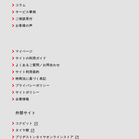
コラム
サービス事例
ご相談受付
お客様の声
マイページ
サイトの利用ガイド
よくあるご質問／お問合わせ
サイト利用規約
特商法に基づく表記
プライバシーポリシー
サイトポリシー
企業情報
外部サイト
launch
コクピット
launch
タイヤ館
launch
ブリヂストンタイヤオンラインストア