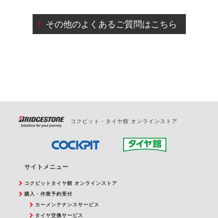
ご来店予約日の3営業日前までマイページからの予約
日変更が可能です。
その他のよくあるご質問はこちら
ご来店予約日の3営業日前を過ぎている場合のご予約
の日時変更につきましては、直接ご予約の店舗まで
お問合せください。
また、やむを得ない事由によりご予約のキャンセル
をご希望の際は、直接ご予約いただいた店舗へご連
絡ください。
コクピット・タイヤ館 オンラインストア
サイトメニュー
コクピットタイヤ館 オンラインストア
購入・作業予約受付
カーメンテナンスサービス
タイヤ交換サービス