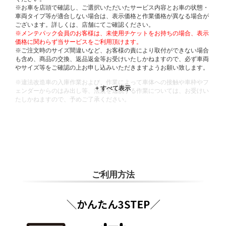
※お車を店頭で確認し、ご選択いただいたサービス内容とお車の状態・
車両タイプ等が適合しない場合は、表示価格と作業価格が異なる場合が
ございます。詳しくは、店舗にてご確認ください。
※メンテパック会員のお客様は、未使用チケットをお持ちの場合、表示
価格に関わらず当サービスをご利用頂けます。
※ご注文時のサイズ間違いなど、お客様の責により取付ができない場合
も含め、商品の交換、返品返金等お受けいたしかねますので、必ず車両
やサイズ等をご確認の上お申し込みいただきますようお願い致します。
※違法改造車の入庫作業および、作業によって車体への接触や車枠やフ
ェンダーからのはみ出し等、法規を逸脱する作業については、お受けい
たしかねますので、予めご了承ください。
※輸入車や一部希少車種等には対応できない場合もございます。
※おクルマの状態(作業の安全性を確保できない場合など含め)によって
は、ご来店当日であっても、作業をお断りさせて頂く場合もございま
す。
ADDITIONAL
INFORMATION
ご利用方法