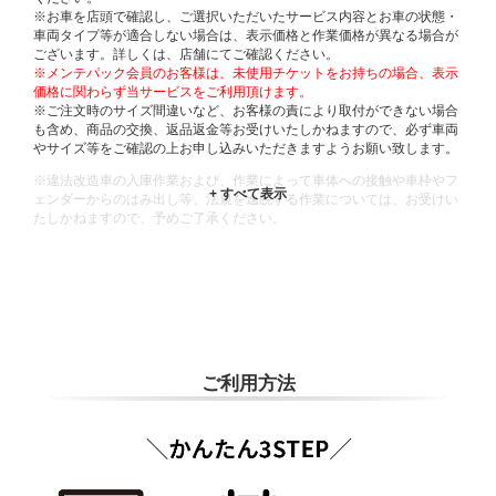
※お車を店頭で確認し、ご選択いただいたサービス内容とお車の状態・
車両タイプ等が適合しない場合は、表示価格と作業価格が異なる場合が
ございます。詳しくは、店舗にてご確認ください。
※メンテパック会員のお客様は、未使用チケットをお持ちの場合、表示
価格に関わらず当サービスをご利用頂けます。
※ご注文時のサイズ間違いなど、お客様の責により取付ができない場合
も含め、商品の交換、返品返金等お受けいたしかねますので、必ず車両
やサイズ等をご確認の上お申し込みいただきますようお願い致します。
※違法改造車の入庫作業および、作業によって車体への接触や車枠やフ
ェンダーからのはみ出し等、法規を逸脱する作業については、お受けい
たしかねますので、予めご了承ください。
※輸入車や一部希少車種等には対応できない場合もございます。
※おクルマの状態(作業の安全性を確保できない場合など含め)によって
は、ご来店当日であっても、作業をお断りさせて頂く場合もございま
す。
ADDITIONAL
INFORMATION
ご利用方法