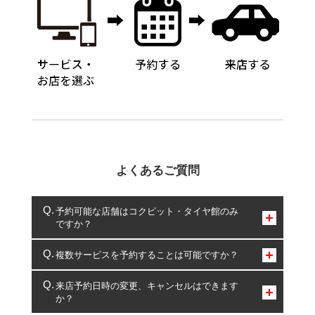
よくあるご質問
予約可能な店舗はコクピット・タイヤ館のみ
ですか？
コクピット・タイヤ館のみとなります。
複数サービスを予約することは可能ですか？
複数サービスのご予約は可能です。
来店予約日時の変更、キャンセルはできます
か？
一部の商品・サービスの組み合わせに限り、同時にご予約が
出来ないものもございます。