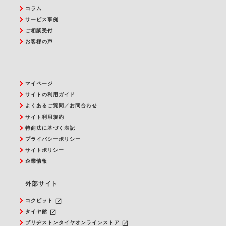
コラム
サービス事例
ご相談受付
お客様の声
マイページ
サイトの利用ガイド
よくあるご質問／お問合わせ
サイト利用規約
特商法に基づく表記
プライバシーポリシー
サイトポリシー
企業情報
外部サイト
launch
コクピット
launch
タイヤ館
launch
ブリヂストンタイヤオンラインストア