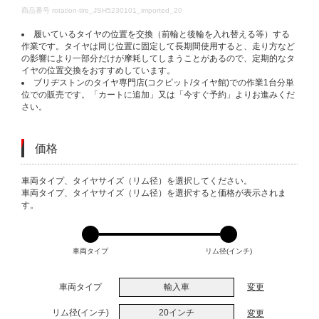
DETAILS
商品番号
rotation-tire_JSH5230101_imported_20
履いているタイヤの位置を交換（前輪と後輪を入れ替える等）する
作業です。タイヤは同じ位置に固定して長期間使用すると、走り方など
の影響により一部分だけが摩耗してしまうことがあるので、定期的なタ
イヤの位置交換をおすすめしています。
ブリヂストンのタイヤ専門店(コクピット/タイヤ館)での作業1台分単
位での販売です。「カートに追加」又は「今すぐ予約」よりお進みくだ
さい。
価格
VARIATIONS
車両タイプ、タイヤサイズ（リム径）を選択してください。
車両タイプ、タイヤサイズ（リム径）を選択すると価格が表示されま
す。
車両タイプ
リム径(インチ)
車両タイプ
輸入車
変更
リム径(インチ)
20インチ
変更