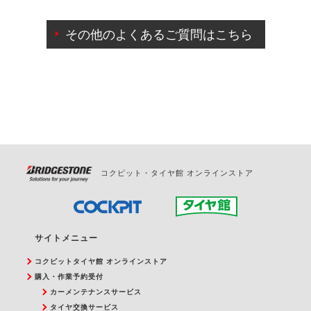
ご来店予約日の3営業日前までマイページからの予約
日変更が可能です。
その他のよくあるご質問はこちら
ご来店予約日の3営業日前を過ぎている場合のご予約
の日時変更につきましては、直接ご予約の店舗まで
お問合せください。
また、やむを得ない事由によりご予約のキャンセル
をご希望の際は、直接ご予約いただいた店舗へご連
絡ください。
コクピット・タイヤ館 オンラインストア
サイトメニュー
コクピットタイヤ館 オンラインストア
購入・作業予約受付
カーメンテナンスサービス
タイヤ交換サービス