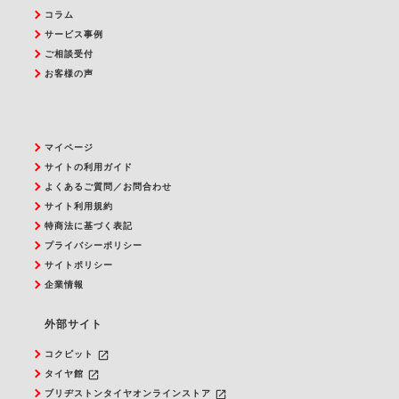
コラム
サービス事例
ご相談受付
お客様の声
マイページ
サイトの利用ガイド
よくあるご質問／お問合わせ
サイト利用規約
特商法に基づく表記
プライバシーポリシー
サイトポリシー
企業情報
外部サイト
launch
コクピット
launch
タイヤ館
launch
ブリヂストンタイヤオンラインストア