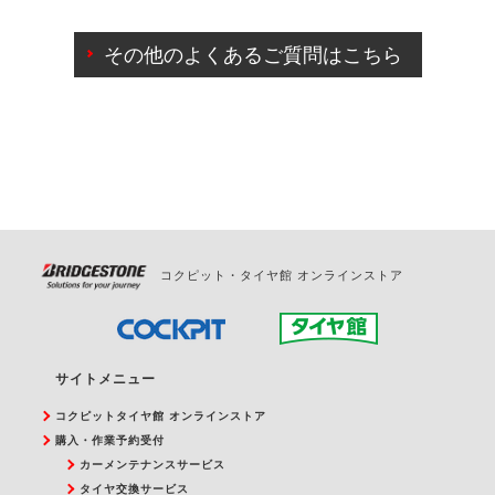
ご来店予約日の3営業日前までマイページからの予約
日変更が可能です。
その他のよくあるご質問はこちら
ご来店予約日の3営業日前を過ぎている場合のご予約
の日時変更につきましては、直接ご予約の店舗まで
お問合せください。
また、やむを得ない事由によりご予約のキャンセル
をご希望の際は、直接ご予約いただいた店舗へご連
絡ください。
コクピット・タイヤ館 オンラインストア
サイトメニュー
コクピットタイヤ館 オンラインストア
購入・作業予約受付
カーメンテナンスサービス
タイヤ交換サービス