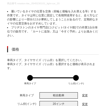
DETAILS
商品番号
rotation-tire_JSH5230101_light-car_20
履いているタイヤの位置を交換（前輪と後輪を入れ替える等）する
作業です。タイヤは同じ位置に固定して長期間使用すると、走り方など
の影響により一部分だけが摩耗してしまうことがあるので、定期的なタ
イヤの位置交換をおすすめしています。
ブリヂストンのタイヤ専門店(コクピット/タイヤ館)での作業1台分単
位での販売です。「カートに追加」又は「今すぐ予約」よりお進みくだ
さい。
価格
VARIATIONS
車両タイプ、タイヤサイズ（リム径）を選択してください。
車両タイプ、タイヤサイズ（リム径）を選択すると価格が表示されま
す。
車両タイプ
リム径(インチ)
車両タイプ
軽自動車
変更
リム径(インチ)
20インチ
変更