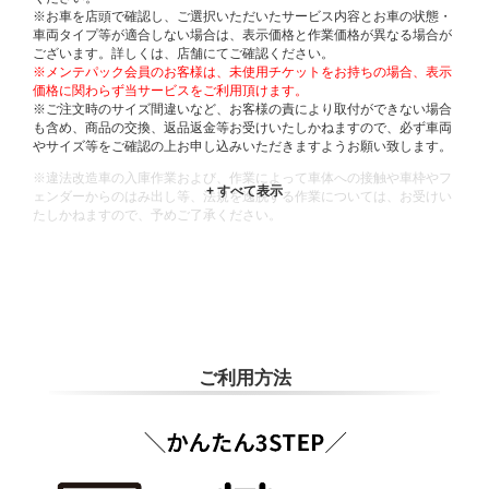
※お車を店頭で確認し、ご選択いただいたサービス内容とお車の状態・
車両タイプ等が適合しない場合は、表示価格と作業価格が異なる場合が
ございます。詳しくは、店舗にてご確認ください。
※メンテパック会員のお客様は、未使用チケットをお持ちの場合、表示
価格に関わらず当サービスをご利用頂けます。
※ご注文時のサイズ間違いなど、お客様の責により取付ができない場合
も含め、商品の交換、返品返金等お受けいたしかねますので、必ず車両
やサイズ等をご確認の上お申し込みいただきますようお願い致します。
※違法改造車の入庫作業および、作業によって車体への接触や車枠やフ
ェンダーからのはみ出し等、法規を逸脱する作業については、お受けい
たしかねますので、予めご了承ください。
※輸入車や一部希少車種等には対応できない場合もございます。
※おクルマの状態(作業の安全性を確保できない場合など含め)によって
は、ご来店当日であっても、作業をお断りさせて頂く場合もございま
す。
ADDITIONAL
INFORMATION
ご利用方法