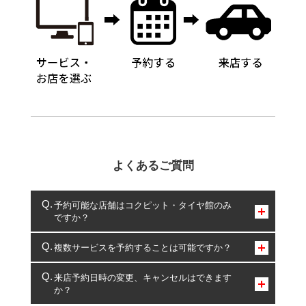
よくあるご質問
予約可能な店舗はコクピット・タイヤ館のみ
ですか？
コクピット・タイヤ館のみとなります。
複数サービスを予約することは可能ですか？
複数サービスのご予約は可能です。
来店予約日時の変更、キャンセルはできます
か？
一部の商品・サービスの組み合わせに限り、同時にご予約が
出来ないものもございます。