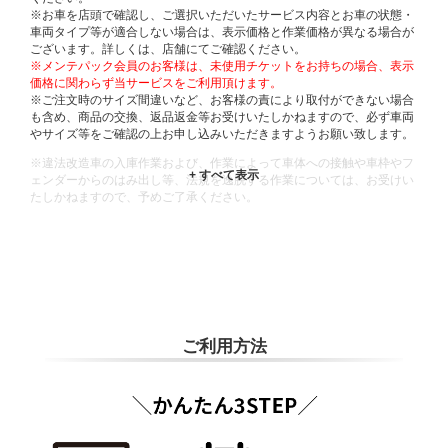
※お車を店頭で確認し、ご選択いただいたサービス内容とお車の状態・
車両タイプ等が適合しない場合は、表示価格と作業価格が異なる場合が
ございます。詳しくは、店舗にてご確認ください。
※メンテパック会員のお客様は、未使用チケットをお持ちの場合、表示
価格に関わらず当サービスをご利用頂けます。
※ご注文時のサイズ間違いなど、お客様の責により取付ができない場合
も含め、商品の交換、返品返金等お受けいたしかねますので、必ず車両
やサイズ等をご確認の上お申し込みいただきますようお願い致します。
※違法改造車の入庫作業および、作業によって車体への接触や車枠やフ
ェンダーからのはみ出し等、法規を逸脱する作業については、お受けい
たしかねますので、予めご了承ください。
※輸入車や一部希少車種等には対応できない場合もございます。
※おクルマの状態(作業の安全性を確保できない場合など含め)によって
は、ご来店当日であっても、作業をお断りさせて頂く場合もございま
す。
ADDITIONAL
INFORMATION
ご利用方法