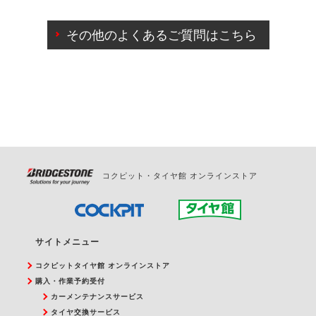
ご来店予約日の3営業日前までマイページからの予約
日変更が可能です。
その他のよくあるご質問はこちら
ご来店予約日の3営業日前を過ぎている場合のご予約
の日時変更につきましては、直接ご予約の店舗まで
お問合せください。
また、やむを得ない事由によりご予約のキャンセル
をご希望の際は、直接ご予約いただいた店舗へご連
絡ください。
コクピット・タイヤ館 オンラインストア
サイトメニュー
コクピットタイヤ館 オンラインストア
購入・作業予約受付
カーメンテナンスサービス
タイヤ交換サービス