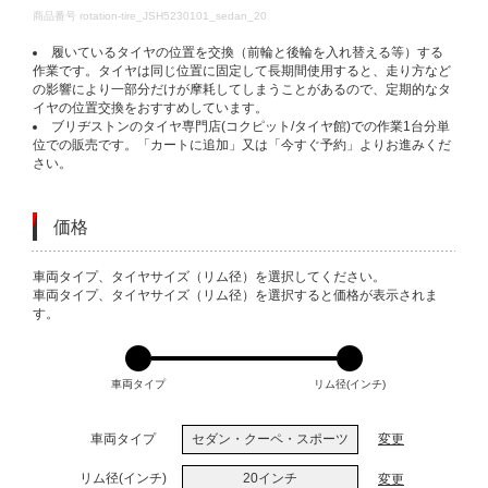
DETAILS
商品番号
rotation-tire_JSH5230101_sedan_20
履いているタイヤの位置を交換（前輪と後輪を入れ替える等）する
作業です。タイヤは同じ位置に固定して長期間使用すると、走り方など
の影響により一部分だけが摩耗してしまうことがあるので、定期的なタ
イヤの位置交換をおすすめしています。
ブリヂストンのタイヤ専門店(コクピット/タイヤ館)での作業1台分単
位での販売です。「カートに追加」又は「今すぐ予約」よりお進みくだ
さい。
価格
VARIATIONS
車両タイプ、タイヤサイズ（リム径）を選択してください。
車両タイプ、タイヤサイズ（リム径）を選択すると価格が表示されま
す。
車両タイプ
リム径(インチ)
車両タイプ
セダン・クーペ・スポーツ
変更
リム径(インチ)
20インチ
変更