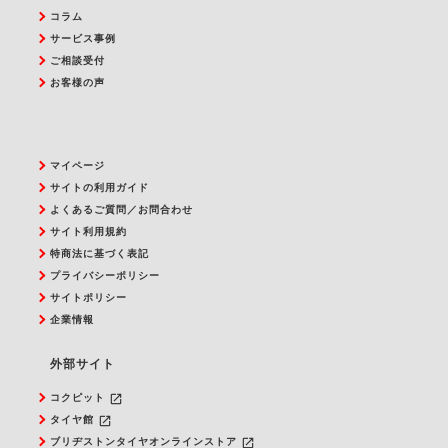
コラム
サービス事例
ご相談受付
お客様の声
マイページ
サイトの利用ガイド
よくあるご質問／お問合わせ
サイト利用規約
特商法に基づく表記
プライバシーポリシー
サイトポリシー
企業情報
外部サイト
launch
コクピット
launch
タイヤ館
launch
ブリヂストンタイヤオンラインストア