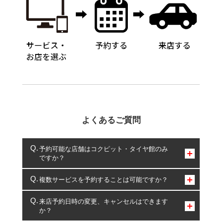
よくあるご質問
予約可能な店舗はコクピット・タイヤ館のみ
ですか？
コクピット・タイヤ館のみとなります。
複数サービスを予約することは可能ですか？
複数サービスのご予約は可能です。
来店予約日時の変更、キャンセルはできます
か？
一部の商品・サービスの組み合わせに限り、同時にご予約が
出来ないものもございます。