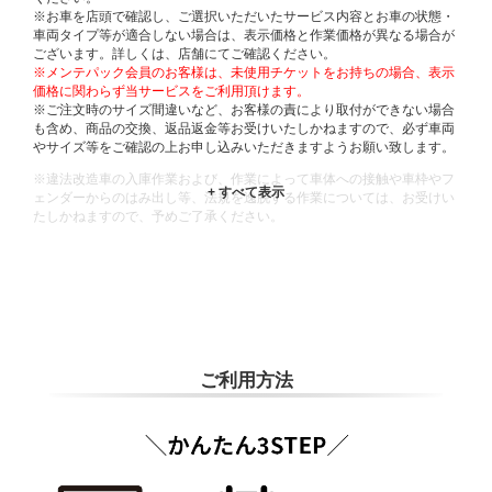
※お車を店頭で確認し、ご選択いただいたサービス内容とお車の状態・
車両タイプ等が適合しない場合は、表示価格と作業価格が異なる場合が
ございます。詳しくは、店舗にてご確認ください。
※メンテパック会員のお客様は、未使用チケットをお持ちの場合、表示
価格に関わらず当サービスをご利用頂けます。
※ご注文時のサイズ間違いなど、お客様の責により取付ができない場合
も含め、商品の交換、返品返金等お受けいたしかねますので、必ず車両
やサイズ等をご確認の上お申し込みいただきますようお願い致します。
※違法改造車の入庫作業および、作業によって車体への接触や車枠やフ
ェンダーからのはみ出し等、法規を逸脱する作業については、お受けい
たしかねますので、予めご了承ください。
※輸入車や一部希少車種等には対応できない場合もございます。
※おクルマの状態(作業の安全性を確保できない場合など含め)によって
は、ご来店当日であっても、作業をお断りさせて頂く場合もございま
す。
ADDITIONAL
INFORMATION
ご利用方法