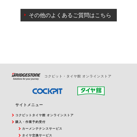
ご来店予約日の3営業日前までマイページからの予約
日変更が可能です。
その他のよくあるご質問はこちら
ご来店予約日の3営業日前を過ぎている場合のご予約
の日時変更につきましては、直接ご予約の店舗まで
お問合せください。
また、やむを得ない事由によりご予約のキャンセル
をご希望の際は、直接ご予約いただいた店舗へご連
絡ください。
コクピット・タイヤ館 オンラインストア
サイトメニュー
コクピットタイヤ館 オンラインストア
購入・作業予約受付
カーメンテナンスサービス
タイヤ交換サービス