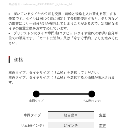
DETAILS
商品番号
rotation-tire_JSH5430101_light-car_14
履いているタイヤの位置を交換（前輪と後輪を入れ替える等）する
作業です。タイヤは同じ位置に固定して長期間使用すると、走り方など
の影響により一部分だけが摩耗してしまうことがあるので、定期的なタ
イヤの位置交換をおすすめしています。
ブリヂストンのタイヤ専門店(コクピット/タイヤ館)での作業1台分単
位での販売です。「カートに追加」又は「今すぐ予約」よりお進みくだ
さい。
価格
VARIATIONS
車両タイプ、タイヤサイズ（リム径）を選択してください。
車両タイプ、タイヤサイズ（リム径）を選択すると価格が表示されま
す。
車両タイプ
リム径(インチ)
車両タイプ
軽自動車
変更
リム径(インチ)
14インチ
変更