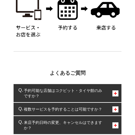
よくあるご質問
予約可能な店舗はコクピット・タイヤ館のみ
ですか？
コクピット・タイヤ館のみとなります。
複数サービスを予約することは可能ですか？
複数サービスのご予約は可能です。
来店予約日時の変更、キャンセルはできます
か？
一部の商品・サービスの組み合わせに限り、同時にご予約が
出来ないものもございます。