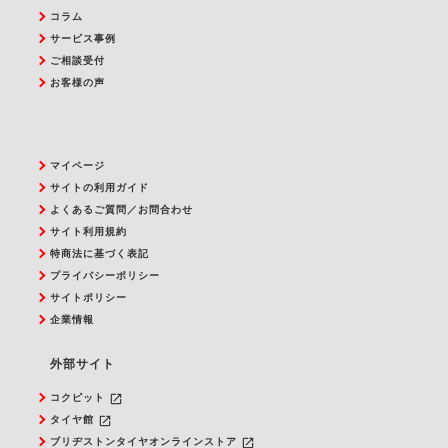
コラム
サービス事例
ご相談受付
お客様の声
マイページ
サイトの利用ガイド
よくあるご質問／お問合わせ
サイト利用規約
特商法に基づく表記
プライバシーポリシー
サイトポリシー
企業情報
外部サイト
launch
コクピット
launch
タイヤ館
launch
ブリヂストンタイヤオンラインストア