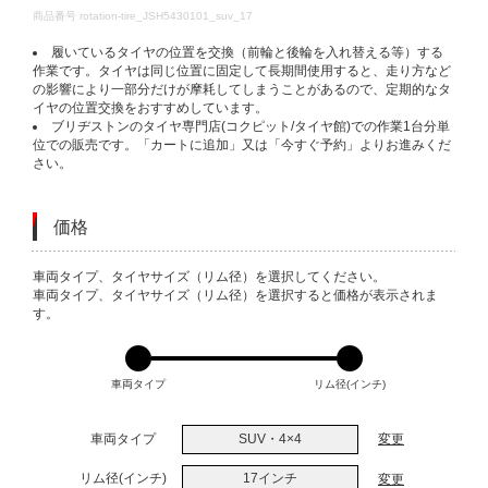
DETAILS
商品番号
rotation-tire_JSH5430101_suv_17
履いているタイヤの位置を交換（前輪と後輪を入れ替える等）する
作業です。タイヤは同じ位置に固定して長期間使用すると、走り方など
の影響により一部分だけが摩耗してしまうことがあるので、定期的なタ
イヤの位置交換をおすすめしています。
ブリヂストンのタイヤ専門店(コクピット/タイヤ館)での作業1台分単
位での販売です。「カートに追加」又は「今すぐ予約」よりお進みくだ
さい。
価格
VARIATIONS
車両タイプ、タイヤサイズ（リム径）を選択してください。
車両タイプ、タイヤサイズ（リム径）を選択すると価格が表示されま
す。
車両タイプ
リム径(インチ)
車両タイプ
SUV・4×4
変更
リム径(インチ)
17インチ
変更