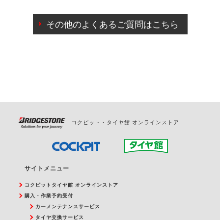
ご来店予約日の3営業日前までマイページからの予約
日変更が可能です。
その他のよくあるご質問はこちら
ご来店予約日の3営業日前を過ぎている場合のご予約
の日時変更につきましては、直接ご予約の店舗まで
お問合せください。
また、やむを得ない事由によりご予約のキャンセル
をご希望の際は、直接ご予約いただいた店舗へご連
絡ください。
コクピット・タイヤ館 オンラインストア
サイトメニュー
コクピットタイヤ館 オンラインストア
購入・作業予約受付
カーメンテナンスサービス
タイヤ交換サービス