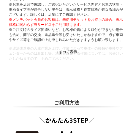
※お車を店頭で確認し、ご選択いただいたサービス内容とお車の状態・
車両タイプ等が適合しない場合は、表示価格と作業価格が異なる場合が
ございます。詳しくは、店舗にてご確認ください。
※メンテパック会員のお客様は、未使用チケットをお持ちの場合、表示
価格に関わらず当サービスをご利用頂けます。
※ご注文時のサイズ間違いなど、お客様の責により取付ができない場合
も含め、商品の交換、返品返金等お受けいたしかねますので、必ず車両
やサイズ等をご確認の上お申し込みいただきますようお願い致します。
※違法改造車の入庫作業および、作業によって車体への接触や車枠やフ
ェンダーからのはみ出し等、法規を逸脱する作業については、お受けい
たしかねますので、予めご了承ください。
※輸入車や一部希少車種等には対応できない場合もございます。
※おクルマの状態(作業の安全性を確保できない場合など含め)によって
は、ご来店当日であっても、作業をお断りさせて頂く場合もございま
す。
ADDITIONAL
INFORMATION
ご利用方法