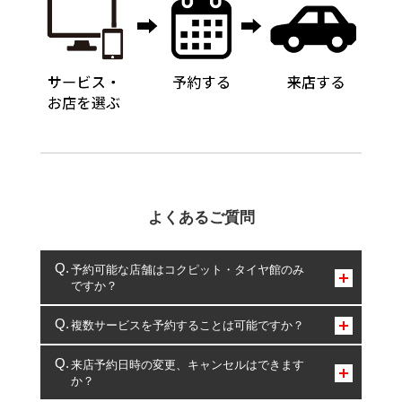
よくあるご質問
予約可能な店舗はコクピット・タイヤ館のみ
ですか？
コクピット・タイヤ館のみとなります。
複数サービスを予約することは可能ですか？
複数サービスのご予約は可能です。
来店予約日時の変更、キャンセルはできます
か？
一部の商品・サービスの組み合わせに限り、同時にご予約が
出来ないものもございます。