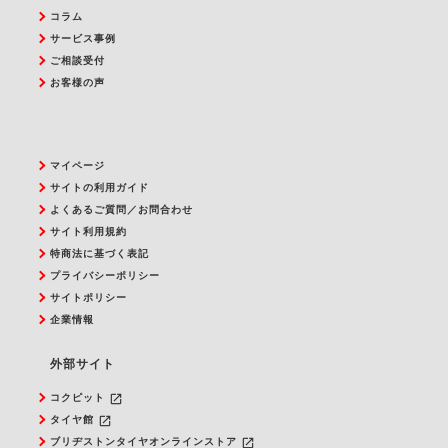
コラム
サービス事例
ご相談受付
お客様の声
マイページ
サイトの利用ガイド
よくあるご質問／お問合わせ
サイト利用規約
特商法に基づく表記
プライバシーポリシー
サイトポリシー
企業情報
外部サイト
launch
コクピット
launch
タイヤ館
launch
ブリヂストンタイヤオンラインストア