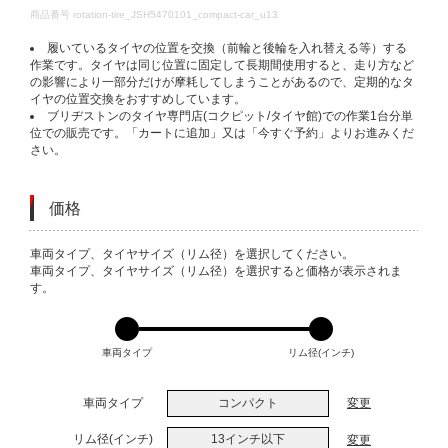
DETAILS
商品番号
rotation-tire_JSH5470101_compact-car_u13
履いているタイヤの位置を交換（前輪と後輪を入れ替える等）する
作業です。タイヤは同じ位置に固定して長期間使用すると、走り方など
の影響により一部分だけが摩耗してしまうことがあるので、定期的なタ
イヤの位置交換をおすすめしています。
ブリヂストンのタイヤ専門店(コクピット/タイヤ館)での作業1台分単
位での販売です。「カートに追加」又は「今すぐ予約」よりお進みくだ
さい。
価格
VARIATIONS
車両タイプ、タイヤサイズ（リム径）を選択してください。
車両タイプ、タイヤサイズ（リム径）を選択すると価格が表示されま
す。
車両タイプ
リム径(インチ)
車両タイプ
コンパクト
変更
リム径(インチ)
13インチ以下
変更