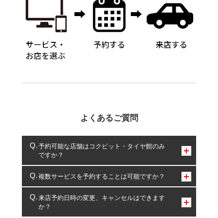
よくあるご質問
予約可能な店舗はコクピット・タイヤ館のみ
ですか？
コクピット・タイヤ館のみとなります。
複数サービスを予約することは可能ですか？
複数サービスのご予約は可能です。
来店予約日時の変更、キャンセルはできます
か？
一部の商品・サービスの組み合わせに限り、同時にご予約が
出来ないものもございます。