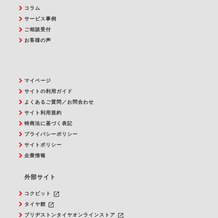
コラム
サービス事例
ご相談受付
お客様の声
マイページ
サイトの利用ガイド
よくあるご質問／お問合わせ
サイト利用規約
特商法に基づく表記
プライバシーポリシー
サイトポリシー
企業情報
外部サイト
launch
コクピット
launch
タイヤ館
launch
ブリヂストンタイヤオンラインストア