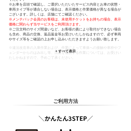
※お車を店頭で確認し、ご選択いただいたサービス内容とお車の状態・
車両タイプ等が適合しない場合は、表示価格と作業価格が異なる場合が
ございます。詳しくは、店舗にてご確認ください。
※メンテパック会員のお客様は、未使用チケットをお持ちの場合、表示
価格に関わらず当サービスをご利用頂けます。
※ご注文時のサイズ間違いなど、お客様の責により取付ができない場合
も含め、商品の交換、返品返金等お受けいたしかねますので、必ず車両
やサイズ等をご確認の上お申し込みいただきますようお願い致します。
※違法改造車の入庫作業および、作業によって車体への接触や車枠やフ
ェンダーからのはみ出し等、法規を逸脱する作業については、お受けい
たしかねますので、予めご了承ください。
※輸入車や一部希少車種等には対応できない場合もございます。
※おクルマの状態(作業の安全性を確保できない場合など含め)によって
は、ご来店当日であっても、作業をお断りさせて頂く場合もございま
す。
ADDITIONAL
INFORMATION
ご利用方法