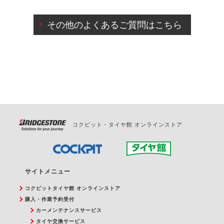
ご来店予約日の3営業日前までマイページからの予約
日変更が可能です。
その他のよくあるご質問はこちら
ご来店予約日の3営業日前を過ぎている場合のご予約
の日時変更につきましては、直接ご予約の店舗まで
お問合せください。
また、やむを得ない事由によりご予約のキャンセル
をご希望の際は、直接ご予約いただいた店舗へご連
絡ください。
コクピット・タイヤ館 オンラインストア
サイトメニュー
コクピットタイヤ館 オンラインストア
購入・作業予約受付
カーメンテナンスサービス
タイヤ交換サービス