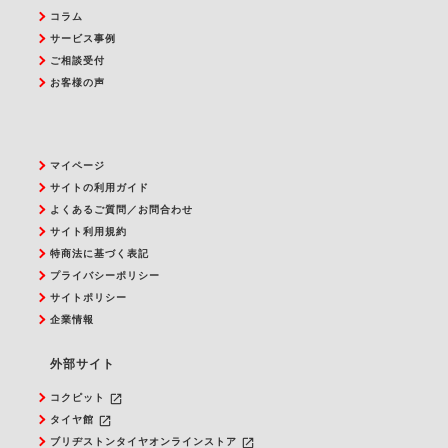
コラム
サービス事例
ご相談受付
お客様の声
マイページ
サイトの利用ガイド
よくあるご質問／お問合わせ
サイト利用規約
特商法に基づく表記
プライバシーポリシー
サイトポリシー
企業情報
外部サイト
launch
コクピット
launch
タイヤ館
launch
ブリヂストンタイヤオンラインストア