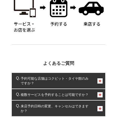
よくあるご質問
予約可能な店舗はコクピット・タイヤ館のみ
ですか？
コクピット・タイヤ館のみとなります。
複数サービスを予約することは可能ですか？
複数サービスのご予約は可能です。
来店予約日時の変更、キャンセルはできます
か？
一部の商品・サービスの組み合わせに限り、同時にご予約が
出来ないものもございます。