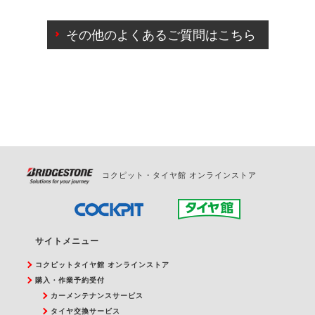
ご来店予約日の3営業日前までマイページからの予約
日変更が可能です。
その他のよくあるご質問はこちら
ご来店予約日の3営業日前を過ぎている場合のご予約
の日時変更につきましては、直接ご予約の店舗まで
お問合せください。
また、やむを得ない事由によりご予約のキャンセル
をご希望の際は、直接ご予約いただいた店舗へご連
絡ください。
コクピット・タイヤ館 オンラインストア
サイトメニュー
コクピットタイヤ館 オンラインストア
購入・作業予約受付
カーメンテナンスサービス
タイヤ交換サービス