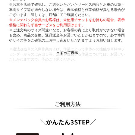
※お車を店頭で確認し、ご選択いただいたサービス内容とお車の状態・
車両タイプ等が適合しない場合は、表示価格と作業価格が異なる場合が
ございます。詳しくは、店舗にてご確認ください。
※メンテパック会員のお客様は、未使用チケットをお持ちの場合、表示
価格に関わらず当サービスをご利用頂けます。
※ご注文時のサイズ間違いなど、お客様の責により取付ができない場合
も含め、商品の交換、返品返金等お受けいたしかねますので、必ず車両
やサイズ等をご確認の上お申し込みいただきますようお願い致します。
※違法改造車の入庫作業および、作業によって車体への接触や車枠やフ
ェンダーからのはみ出し等、法規を逸脱する作業については、お受けい
たしかねますので、予めご了承ください。
※輸入車や一部希少車種等には対応できない場合もございます。
※おクルマの状態(作業の安全性を確保できない場合など含め)によって
は、ご来店当日であっても、作業をお断りさせて頂く場合もございま
す。
ADDITIONAL
INFORMATION
ご利用方法