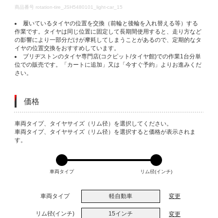
DETAILS
商品番号
rotation-tire_JSH5480101_light-car_15
履いているタイヤの位置を交換（前輪と後輪を入れ替える等）する
作業です。タイヤは同じ位置に固定して長期間使用すると、走り方など
の影響により一部分だけが摩耗してしまうことがあるので、定期的なタ
イヤの位置交換をおすすめしています。
ブリヂストンのタイヤ専門店(コクピット/タイヤ館)での作業1台分単
位での販売です。「カートに追加」又は「今すぐ予約」よりお進みくだ
さい。
価格
VARIATIONS
車両タイプ、タイヤサイズ（リム径）を選択してください。
車両タイプ、タイヤサイズ（リム径）を選択すると価格が表示されま
す。
車両タイプ
リム径(インチ)
車両タイプ
軽自動車
変更
リム径(インチ)
15インチ
変更