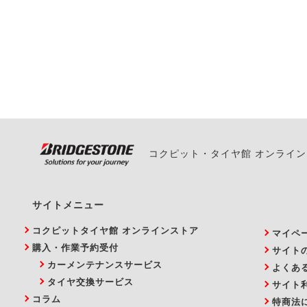
一部の商品・サービスの組み合
ご来店予約日の3営業
ご来店予約日の3営業
ください。
また、やむを得ない事
い。
コクピット・タイヤ館 オンライ
サイトメニュー
コクピットタイヤ館 オンラインストア
マイペ
購入・作業予約受付
サイト
カーメンテナンスサービス
よくあ
タイヤ交換サービス
サイト
コラム
特商法