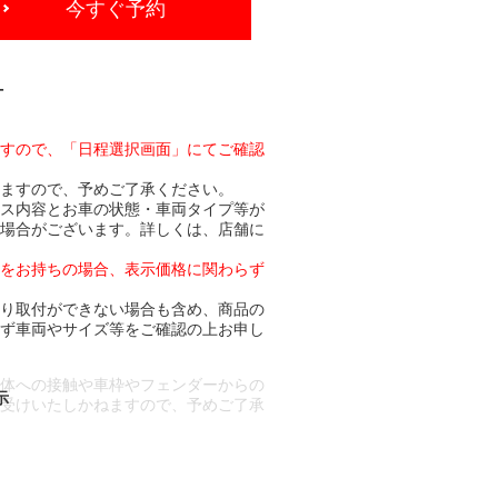
今すぐ予約
-
ますので、「日程選択画面」にてご確認
りますので、予めご了承ください。
ビス内容とお車の状態・車両タイプ等が
る場合がございます。詳しくは、店舗に
トをお持ちの場合、表示価格に関わらず
より取付ができない場合も含め、商品の
必ず車両やサイズ等をご確認の上お申し
車体への接触や車枠やフェンダーからの
お受けいたしかねますので、予めご了承
合もございます。
場合など含め)によっては、ご来店当日
ざいます。