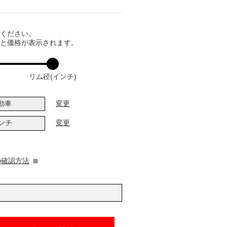
てください。
ると価格が表示されます。
リム径(インチ)
動車
変更
インチ
変更
の確認方法