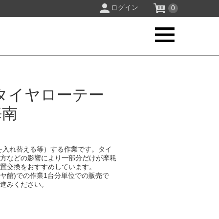
ログイン
0
タイヤローテー
海南
を入れ替える等）する作業です。タイ
り方などの影響により一部分だけが摩耗
位置交換をおすすめしています。
イヤ館)での作業1台分単位での販売で
お進みください。