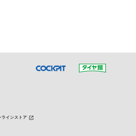
接ご予約の店舗までお問合せ
だいた店舗へご連絡くださ
launch
ンラインストア