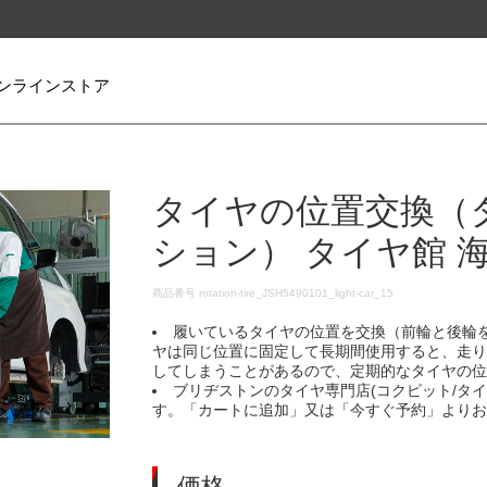
ンラインストア
タイヤの位置交換（
ション） タイヤ館 
DETAILS
商品番号
rotation-tire_JSH5490101_light-car_15
履いているタイヤの位置を交換（前輪と後輪
ヤは同じ位置に固定して長期間使用すると、走
してしまうことがあるので、定期的なタイヤの
ブリヂストンのタイヤ専門店(コクピット/タ
す。「カートに追加」又は「今すぐ予約」より
価格