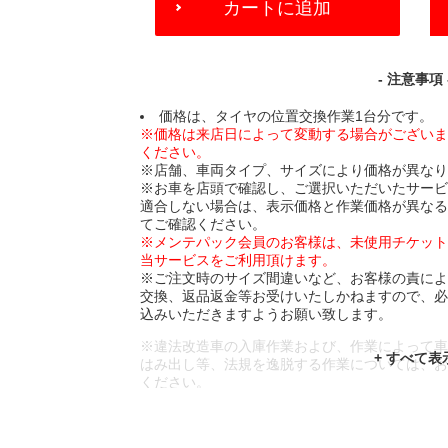
カートに追加
TO
CART
OPTIONS
- 注意事項 
価格は、タイヤの位置交換作業1台分です。
※価格は来店日によって変動する場合がござい
ください。
※店舗、車両タイプ、サイズにより価格が異な
※お車を店頭で確認し、ご選択いただいたサー
適合しない場合は、表示価格と作業価格が異な
てご確認ください。
※メンテパック会員のお客様は、未使用チケッ
当サービスをご利用頂けます。
※ご注文時のサイズ間違いなど、お客様の責に
交換、返品返金等お受けいたしかねますので、
込みいただきますようお願い致します。
※違法改造車の入庫作業および、作業によって
はみ出し等、法規を逸脱する作業については、
ください。
※輸入車や一部希少車種等には対応できない場
※おクルマの状態(作業の安全性を確保できない
であっても、作業をお断りさせて頂く場合もご