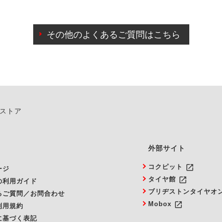
わせに限り、同時にご予約が出来ないものもございます。
日前までマイページからの予約日変更が可能です。
日前を過ぎている場合のご予約の日時変更につきましては、直
その他のよくあるご質問はこちら
由によりご予約のキャンセルをご希望の際は、直接ご予約いた
ンストア
外部サイト
launch
コクピット
ージ
launch
タイヤ館
の利用ガイド
ブリヂストンタイヤオ
るご質問／お問合わせ
launch
Mobox
利用規約
に基づく表記