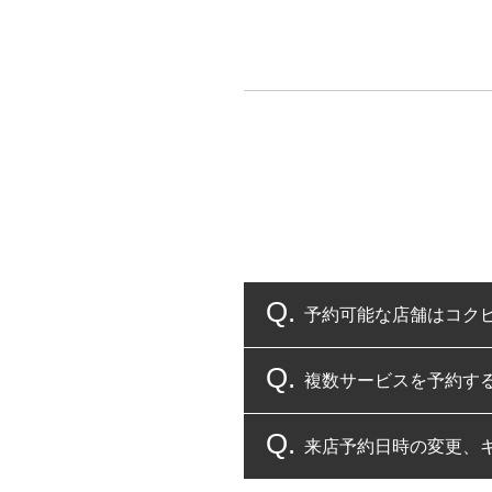
予約可能な店舗はコク
複数サービスを予約す
コクピット・タイヤ館
来店予約日時の変更、
複数サービスのご予約