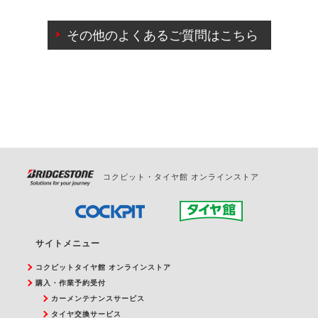
ご来店予約日の3営業日前までマイページからの予約
日変更が可能です。
その他のよくあるご質問はこちら
ご来店予約日の3営業日前を過ぎている場合のご予約
の日時変更につきましては、直接ご予約の店舗まで
お問合せください。
また、やむを得ない事由によりご予約のキャンセル
をご希望の際は、直接ご予約いただいた店舗へご連
絡ください。
コクピット・タイヤ館 オンラインストア
サイトメニュー
コクピットタイヤ館 オンラインストア
購入・作業予約受付
カーメンテナンスサービス
タイヤ交換サービス