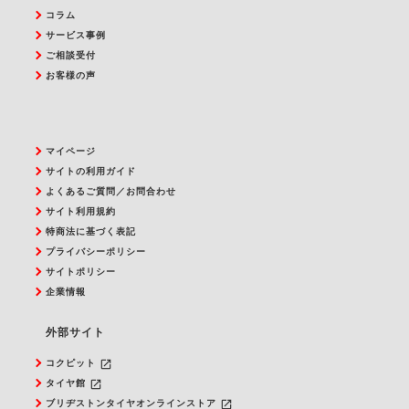
コラム
サービス事例
ご相談受付
お客様の声
マイページ
サイトの利用ガイド
よくあるご質問／お問合わせ
サイト利用規約
特商法に基づく表記
プライバシーポリシー
サイトポリシー
企業情報
外部サイト
launch
コクピット
launch
タイヤ館
launch
ブリヂストンタイヤオンラインストア