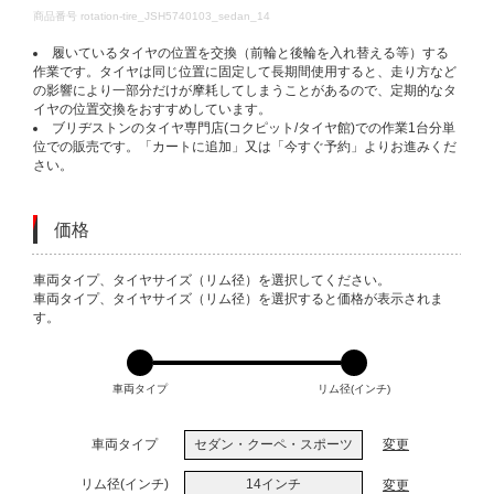
DETAILS
商品番号
rotation-tire_JSH5740103_sedan_14
履いているタイヤの位置を交換（前輪と後輪を入れ替える等）する
作業です。タイヤは同じ位置に固定して長期間使用すると、走り方など
の影響により一部分だけが摩耗してしまうことがあるので、定期的なタ
イヤの位置交換をおすすめしています。
ブリヂストンのタイヤ専門店(コクピット/タイヤ館)での作業1台分単
位での販売です。「カートに追加」又は「今すぐ予約」よりお進みくだ
さい。
価格
VARIATIONS
車両タイプ、タイヤサイズ（リム径）を選択してください。
車両タイプ、タイヤサイズ（リム径）を選択すると価格が表示されま
す。
車両タイプ
リム径(インチ)
車両タイプ
セダン・クーペ・スポーツ
変更
リム径(インチ)
14インチ
変更