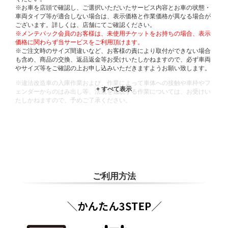
※お車を店頭で確認し、ご選択いただいたサービス内容とお車の状態・
車両タイプ等が適合しない場合は、表示価格と作業価格が異なる場合が
ございます。詳しくは、店舗にてご確認ください。
※メンテパック会員のお客様は、未使用チケットをお持ちの場合、表示
価格に関わらず当サービスをご利用頂けます。
※ご注文時のサイズ間違いなど、お客様の責により取付ができない場合
も含め、商品の交換、返品返金等お受けいたしかねますので、必ず車両
やサイズ等をご確認の上お申し込みいただきますようお願い致します。
※違法改造車の入庫作業および、作業によって車体への接触や車枠やフ
ェンダーからのはみ出し等、法規を逸脱する作業については、お受けい
たしかねますので、予めご了承ください。
※輸入車や一部希少車種等には対応できない場合もございます。
※おクルマの状態(作業の安全性を確保できない場合など含め)によって
は、ご来店当日であっても、作業をお断りさせて頂く場合もございま
す。
ADDITIONAL
INFORMATION
ご利用方法