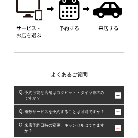
よくあるご質問
予約可能な店舗はコクピット・タイヤ館のみ
ですか？
コクピット・タイヤ館のみとなります。
複数サービスを予約することは可能ですか？
複数サービスのご予約は可能です。
来店予約日時の変更、キャンセルはできます
か？
一部の商品・サービスの組み合わせに限り、同時にご予約が
出来ないものもございます。