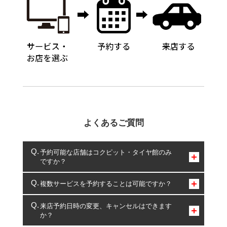
よくあるご質問
予約可能な店舗はコクピット・タイヤ館のみ
ですか？
コクピット・タイヤ館のみとなります。
複数サービスを予約することは可能ですか？
複数サービスのご予約は可能です。
来店予約日時の変更、キャンセルはできます
か？
一部の商品・サービスの組み合わせに限り、同時にご予約が
出来ないものもございます。