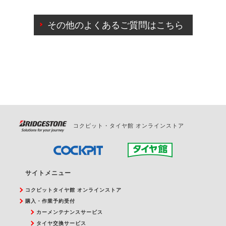
ご来店予約日の3営業日前までマイページからの予約
日変更が可能です。
その他のよくあるご質問はこちら
ご来店予約日の3営業日前を過ぎている場合のご予約
の日時変更につきましては、直接ご予約の店舗まで
お問合せください。
また、やむを得ない事由によりご予約のキャンセル
をご希望の際は、直接ご予約いただいた店舗へご連
絡ください。
コクピット・タイヤ館 オンラインストア
サイトメニュー
コクピットタイヤ館 オンラインストア
購入・作業予約受付
カーメンテナンスサービス
タイヤ交換サービス