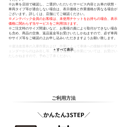
※お車を店頭で確認し、ご選択いただいたサービス内容とお車の状態・
車両タイプ等が適合しない場合は、表示価格と作業価格が異なる場合が
ございます。詳しくは、店舗にてご確認ください。
※メンテパック会員のお客様は、未使用チケットをお持ちの場合、表示
価格に関わらず当サービスをご利用頂けます。
※ご注文時のサイズ間違いなど、お客様の責により取付ができない場合
も含め、商品の交換、返品返金等お受けいたしかねますので、必ず車両
やサイズ等をご確認の上お申し込みいただきますようお願い致します。
※違法改造車の入庫作業および、作業によって車体への接触や車枠やフ
ェンダーからのはみ出し等、法規を逸脱する作業については、お受けい
たしかねますので、予めご了承ください。
※輸入車や一部希少車種等には対応できない場合もございます。
※おクルマの状態(作業の安全性を確保できない場合など含め)によって
は、ご来店当日であっても、作業をお断りさせて頂く場合もございま
す。
ADDITIONAL
INFORMATION
ご利用方法