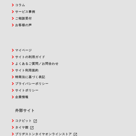
コラム
サービス事例
ご相談受付
お客様の声
マイページ
サイトの利用ガイド
よくあるご質問／お問合わせ
サイト利用規約
特商法に基づく表記
プライバシーポリシー
サイトポリシー
企業情報
外部サイト
launch
コクピット
launch
タイヤ館
launch
ブリヂストンタイヤオンラインストア