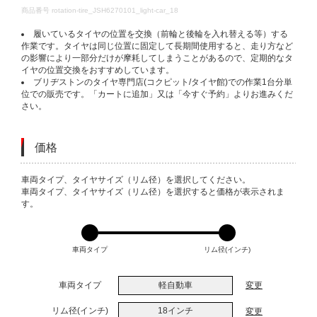
DETAILS
商品番号
rotation-tire_JSH6270101_light-car_18
履いているタイヤの位置を交換（前輪と後輪を入れ替える等）する
作業です。タイヤは同じ位置に固定して長期間使用すると、走り方など
の影響により一部分だけが摩耗してしまうことがあるので、定期的なタ
イヤの位置交換をおすすめしています。
ブリヂストンのタイヤ専門店(コクピット/タイヤ館)での作業1台分単
位での販売です。「カートに追加」又は「今すぐ予約」よりお進みくだ
さい。
価格
VARIATIONS
車両タイプ、タイヤサイズ（リム径）を選択してください。
車両タイプ、タイヤサイズ（リム径）を選択すると価格が表示されま
す。
車両タイプ
リム径(インチ)
車両タイプ
軽自動車
変更
リム径(インチ)
18インチ
変更