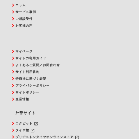
コラム
サービス事例
ご相談受付
お客様の声
マイページ
サイトの利用ガイド
よくあるご質問／お問合わせ
サイト利用規約
特商法に基づく表記
プライバシーポリシー
サイトポリシー
企業情報
外部サイト
launch
コクピット
launch
タイヤ館
launch
ブリヂストンタイヤオンラインストア