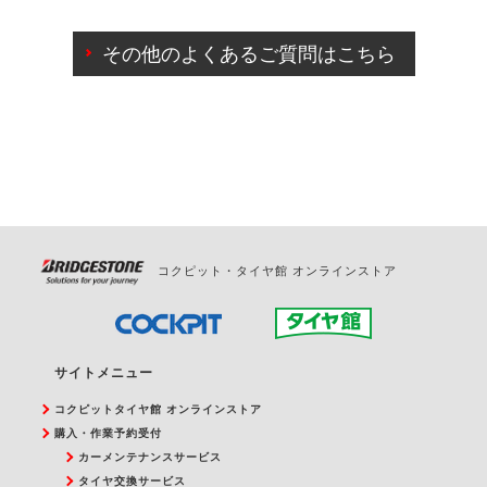
ご来店予約日の3営業日前までマイページからの予約
日変更が可能です。
その他のよくあるご質問はこちら
ご来店予約日の3営業日前を過ぎている場合のご予約
の日時変更につきましては、直接ご予約の店舗まで
お問合せください。
また、やむを得ない事由によりご予約のキャンセル
をご希望の際は、直接ご予約いただいた店舗へご連
絡ください。
コクピット・タイヤ館 オンラインストア
サイトメニュー
コクピットタイヤ館 オンラインストア
購入・作業予約受付
カーメンテナンスサービス
タイヤ交換サービス