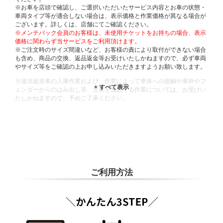
※お車を店頭で確認し、ご選択いただいたサービス内容とお車の状態・
車両タイプ等が適合しない場合は、表示価格と作業価格が異なる場合が
ございます。詳しくは、店舗にてご確認ください。
※メンテパック会員のお客様は、未使用チケットをお持ちの場合、表示
価格に関わらず当サービスをご利用頂けます。
※ご注文時のサイズ間違いなど、お客様の責により取付ができない場合
も含め、商品の交換、返品返金等お受けいたしかねますので、必ず車両
やサイズ等をご確認の上お申し込みいただきますようお願い致します。
※違法改造車の入庫作業および、作業によって車体への接触や車枠やフ
ェンダーからのはみ出し等、法規を逸脱する作業については、お受けい
たしかねますので、予めご了承ください。
※輸入車や一部希少車種等には対応できない場合もございます。
※おクルマの状態(作業の安全性を確保できない場合など含め)によって
は、ご来店当日であっても、作業をお断りさせて頂く場合もございま
す。
ADDITIONAL
INFORMATION
ご利用方法