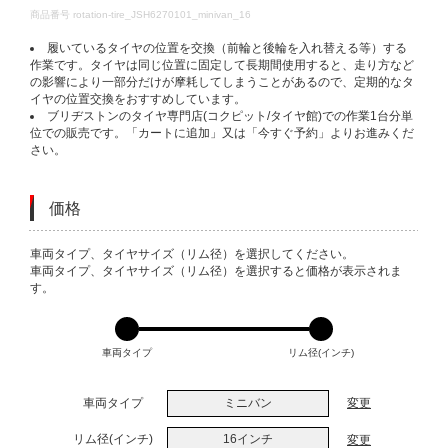
DETAILS
商品番号
rotation-tire_JSH6270101_minivan_16
履いているタイヤの位置を交換（前輪と後輪を入れ替える等）する
作業です。タイヤは同じ位置に固定して長期間使用すると、走り方など
の影響により一部分だけが摩耗してしまうことがあるので、定期的なタ
イヤの位置交換をおすすめしています。
ブリヂストンのタイヤ専門店(コクピット/タイヤ館)での作業1台分単
位での販売です。「カートに追加」又は「今すぐ予約」よりお進みくだ
さい。
価格
VARIATIONS
車両タイプ、タイヤサイズ（リム径）を選択してください。
車両タイプ、タイヤサイズ（リム径）を選択すると価格が表示されま
す。
車両タイプ
リム径(インチ)
車両タイプ
ミニバン
変更
リム径(インチ)
16インチ
変更