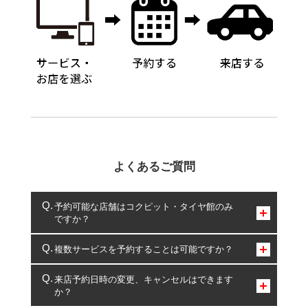
よくあるご質問
予約可能な店舗はコクピット・タイヤ館のみ
ですか？
コクピット・タイヤ館のみとなります。
複数サービスを予約することは可能ですか？
複数サービスのご予約は可能です。
来店予約日時の変更、キャンセルはできます
か？
一部の商品・サービスの組み合わせに限り、同時にご予約が
出来ないものもございます。