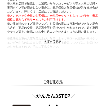
※お車を店頭で確認し、ご選択いただいたサービス内容とお車の状態・
車両タイプ等が適合しない場合は、表示価格と作業価格が異なる場合が
ございます。詳しくは、店舗にてご確認ください。
※メンテパック会員のお客様は、未使用チケットをお持ちの場合、表示
価格に関わらず当サービスをご利用頂けます。
※ご注文時のサイズ間違いなど、お客様の責により取付ができない場合
も含め、商品の交換、返品返金等お受けいたしかねますので、必ず車両
やサイズ等をご確認の上お申し込みいただきますようお願い致します。
※違法改造車の入庫作業および、作業によって車体への接触や車枠やフ
ェンダーからのはみ出し等、法規を逸脱する作業については、お受けい
たしかねますので、予めご了承ください。
※輸入車や一部希少車種等には対応できない場合もございます。
※おクルマの状態(作業の安全性を確保できない場合など含め)によって
は、ご来店当日であっても、作業をお断りさせて頂く場合もございま
す。
ADDITIONAL
INFORMATION
ご利用方法