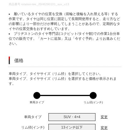
DETAILS
商品番号
rotation-tire_JSH6290101_suv_u13
履いているタイヤの位置を交換（前輪と後輪を入れ替える等）する
作業です。タイヤは同じ位置に固定して長期間使用すると、走り方など
の影響により一部分だけが摩耗してしまうことがあるので、定期的なタ
イヤの位置交換をおすすめしています。
ブリヂストンのタイヤ専門店(コクピット/タイヤ館)での作業1台分単
位での販売です。「カートに追加」又は「今すぐ予約」よりお進みくだ
さい。
価格
VARIATIONS
車両タイプ、タイヤサイズ（リム径）を選択してください。
車両タイプ、タイヤサイズ（リム径）を選択すると価格が表示されま
す。
車両タイプ
リム径(インチ)
車両タイプ
SUV・4×4
変更
リム径(インチ)
13インチ以下
変更