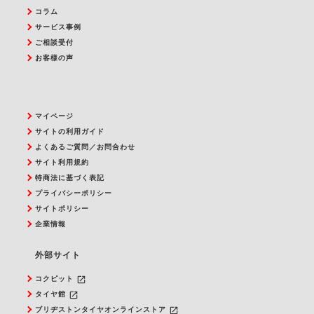
コラム
サービス事例
ご相談受付
お客様の声
マイページ
サイトの利用ガイド
よくあるご質問／お問合わせ
サイト利用規約
特商法に基づく表記
プライバシーポリシー
サイトポリシー
企業情報
外部サイト
launch
コクピット
launch
タイヤ館
launch
ブリヂストンタイヤオンラインストア