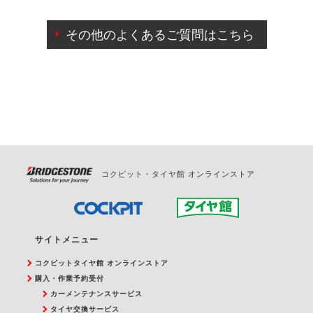
ご来店予約日の3営業日前までマイページからの予約
日変更が可能です。
その他のよくあるご質問はこちら
ご来店予約日の3営業日前を過ぎている場合のご予約
の日時変更につきましては、直接ご予約の店舗まで
お問合せください。
また、やむを得ない事由によりご予約のキャンセル
をご希望の際は、直接ご予約いただいた店舗へご連
絡ください。
コクピット・タイヤ館 オンラインストア
サイトメニュー
コクピットタイヤ館 オンラインストア
購入・作業予約受付
カーメンテナンスサービス
タイヤ交換サービス