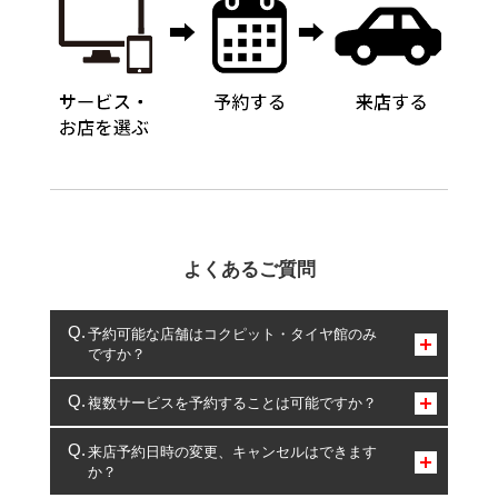
よくあるご質問
予約可能な店舗はコクピット・タイヤ館のみ
ですか？
コクピット・タイヤ館のみとなります。
複数サービスを予約することは可能ですか？
複数サービスのご予約は可能です。
来店予約日時の変更、キャンセルはできます
か？
一部の商品・サービスの組み合わせに限り、同時にご予約が
出来ないものもございます。