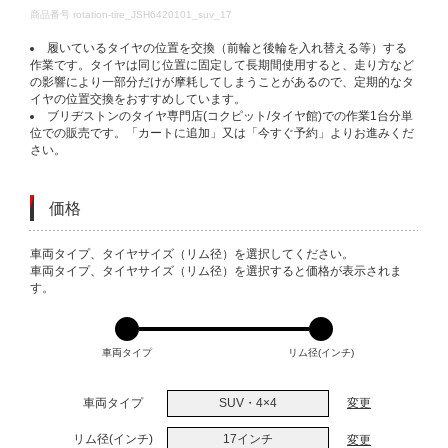
DETAILS
商品番号
rotation-tire_JSH6420101_suv_17
履いているタイヤの位置を交換（前輪と後輪を入れ替える等）する
作業です。タイヤは同じ位置に固定して長期間使用すると、走り方など
の影響により一部分だけが摩耗してしまうことがあるので、定期的なタ
イヤの位置交換をおすすめしています。
ブリヂストンのタイヤ専門店(コクピット/タイヤ館)での作業1台分単
位での販売です。「カートに追加」又は「今すぐ予約」よりお進みくだ
さい。
価格
VARIATIONS
車両タイプ、タイヤサイズ（リム径）を選択してください。
車両タイプ、タイヤサイズ（リム径）を選択すると価格が表示されま
す。
車両タイプ
リム径(インチ)
車両タイプ
SUV・4×4
変更
リム径(インチ)
17インチ
変更