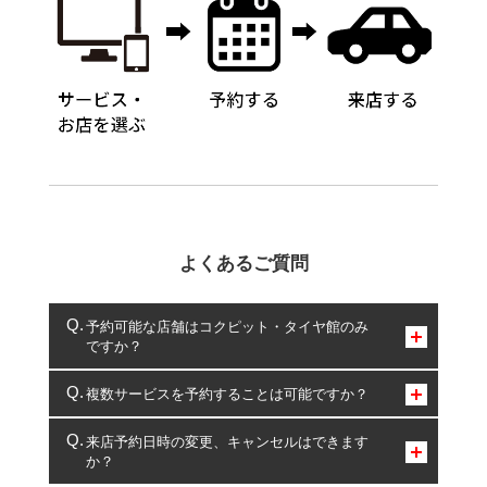
よくあるご質問
予約可能な店舗はコクピット・タイヤ館のみ
ですか？
コクピット・タイヤ館のみとなります。
複数サービスを予約することは可能ですか？
複数サービスのご予約は可能です。
来店予約日時の変更、キャンセルはできます
か？
一部の商品・サービスの組み合わせに限り、同時にご予約が
出来ないものもございます。