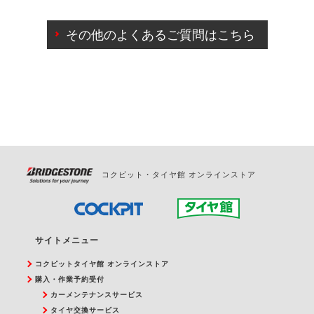
ご来店予約日の3営業日前までマイページからの予約
日変更が可能です。
その他のよくあるご質問はこちら
ご来店予約日の3営業日前を過ぎている場合のご予約
の日時変更につきましては、直接ご予約の店舗まで
お問合せください。
また、やむを得ない事由によりご予約のキャンセル
をご希望の際は、直接ご予約いただいた店舗へご連
絡ください。
コクピット・タイヤ館 オンラインストア
サイトメニュー
コクピットタイヤ館 オンラインストア
購入・作業予約受付
カーメンテナンスサービス
タイヤ交換サービス