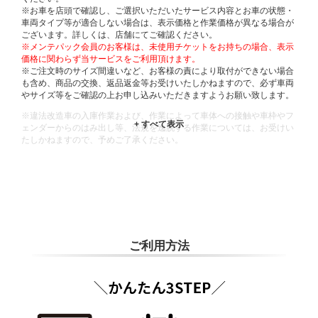
※お車を店頭で確認し、ご選択いただいたサービス内容とお車の状態・
車両タイプ等が適合しない場合は、表示価格と作業価格が異なる場合が
ございます。詳しくは、店舗にてご確認ください。
※メンテパック会員のお客様は、未使用チケットをお持ちの場合、表示
価格に関わらず当サービスをご利用頂けます。
※ご注文時のサイズ間違いなど、お客様の責により取付ができない場合
も含め、商品の交換、返品返金等お受けいたしかねますので、必ず車両
やサイズ等をご確認の上お申し込みいただきますようお願い致します。
※違法改造車の入庫作業および、作業によって車体への接触や車枠やフ
ェンダーからのはみ出し等、法規を逸脱する作業については、お受けい
たしかねますので、予めご了承ください。
※輸入車や一部希少車種等には対応できない場合もございます。
※おクルマの状態(作業の安全性を確保できない場合など含め)によって
は、ご来店当日であっても、作業をお断りさせて頂く場合もございま
す。
ADDITIONAL
INFORMATION
ご利用方法