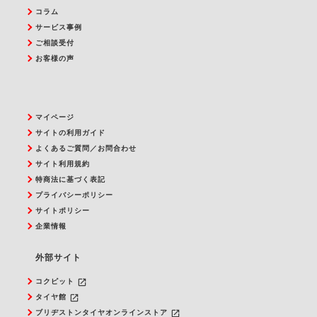
コラム
サービス事例
ご相談受付
お客様の声
マイページ
サイトの利用ガイド
よくあるご質問／お問合わせ
サイト利用規約
特商法に基づく表記
プライバシーポリシー
サイトポリシー
企業情報
外部サイト
launch
コクピット
launch
タイヤ館
launch
ブリヂストンタイヤオンラインストア