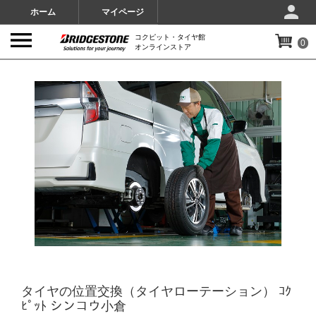
ホーム
マイページ
コクピット・タイヤ館
0
オンラインストア
IMAGES
タイヤの位置交換（タイヤローテーション） ｺｸ
ﾋﾟｯﾄ シンコウ小倉