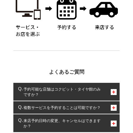
よくあるご質問
予約可能な店舗はコクピット・タイヤ館のみ
ですか？
コクピット・タイヤ館のみとなります。
複数サービスを予約することは可能ですか？
複数サービスのご予約は可能です。
来店予約日時の変更、キャンセルはできます
か？
一部の商品・サービスの組み合わせに限り、同時にご予約が
出来ないものもございます。