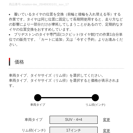
DETAILS
商品番号
rotation-tire_JSH6930101_suv_17
履いているタイヤの位置を交換（前輪と後輪を入れ替える等）する
作業です。タイヤは同じ位置に固定して長期間使用すると、走り方など
の影響により一部分だけが摩耗してしまうことがあるので、定期的なタ
イヤの位置交換をおすすめしています。
ブリヂストンのタイヤ専門店(コクピット/タイヤ館)での作業1台分単
位での販売です。「カートに追加」又は「今すぐ予約」よりお進みくだ
さい。
価格
VARIATIONS
車両タイプ、タイヤサイズ（リム径）を選択してください。
車両タイプ、タイヤサイズ（リム径）を選択すると価格が表示されま
す。
車両タイプ
リム径(インチ)
車両タイプ
SUV・4×4
変更
リム径(インチ)
17インチ
変更