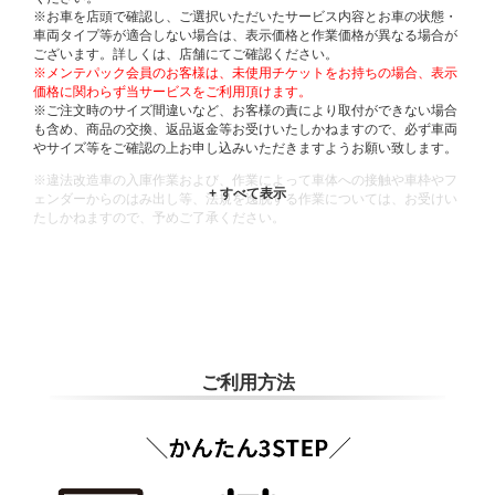
※お車を店頭で確認し、ご選択いただいたサービス内容とお車の状態・
車両タイプ等が適合しない場合は、表示価格と作業価格が異なる場合が
ございます。詳しくは、店舗にてご確認ください。
※メンテパック会員のお客様は、未使用チケットをお持ちの場合、表示
価格に関わらず当サービスをご利用頂けます。
※ご注文時のサイズ間違いなど、お客様の責により取付ができない場合
も含め、商品の交換、返品返金等お受けいたしかねますので、必ず車両
やサイズ等をご確認の上お申し込みいただきますようお願い致します。
※違法改造車の入庫作業および、作業によって車体への接触や車枠やフ
ェンダーからのはみ出し等、法規を逸脱する作業については、お受けい
たしかねますので、予めご了承ください。
※輸入車や一部希少車種等には対応できない場合もございます。
※おクルマの状態(作業の安全性を確保できない場合など含め)によって
は、ご来店当日であっても、作業をお断りさせて頂く場合もございま
す。
ADDITIONAL
INFORMATION
ご利用方法