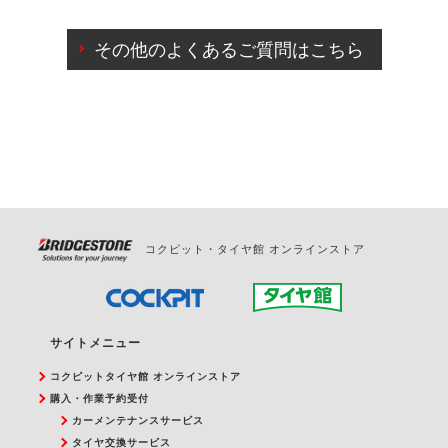
ご来店予約日の3営業日前までマイページからの予約
日変更が可能です。
その他のよくあるご質問はこちら
ご来店予約日の3営業日前を過ぎている場合のご予約
の日時変更につきましては、直接ご予約の店舗まで
お問合せください。
また、やむを得ない事由によりご予約のキャンセル
をご希望の際は、直接ご予約いただいた店舗へご連
絡ください。
コクピット・タイヤ館 オンラインストア
サイトメニュー
コクピットタイヤ館 オンラインストア
購入・作業予約受付
カーメンテナンスサービス
タイヤ交換サービス