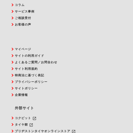
コラム
サービス事例
ご相談受付
お客様の声
マイページ
サイトの利用ガイド
よくあるご質問／お問合わせ
サイト利用規約
特商法に基づく表記
プライバシーポリシー
サイトポリシー
企業情報
外部サイト
launch
コクピット
launch
タイヤ館
launch
ブリヂストンタイヤオンラインストア