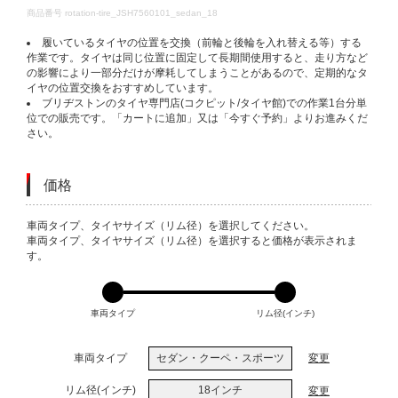
DETAILS
商品番号
rotation-tire_JSH7560101_sedan_18
履いているタイヤの位置を交換（前輪と後輪を入れ替える等）する
作業です。タイヤは同じ位置に固定して長期間使用すると、走り方など
の影響により一部分だけが摩耗してしまうことがあるので、定期的なタ
イヤの位置交換をおすすめしています。
ブリヂストンのタイヤ専門店(コクピット/タイヤ館)での作業1台分単
位での販売です。「カートに追加」又は「今すぐ予約」よりお進みくだ
さい。
価格
VARIATIONS
車両タイプ、タイヤサイズ（リム径）を選択してください。
車両タイプ、タイヤサイズ（リム径）を選択すると価格が表示されま
す。
車両タイプ
リム径(インチ)
車両タイプ
セダン・クーペ・スポーツ
変更
リム径(インチ)
18インチ
変更