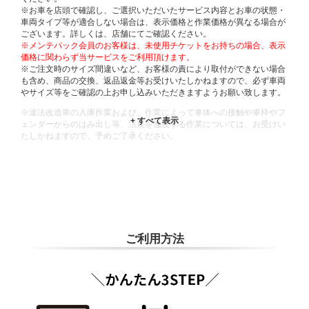
※お車を店頭で確認し、ご選択いただいたサービス内容とお車の状態・
車両タイプ等が適合しない場合は、表示価格と作業価格が異なる場合が
ございます。詳しくは、店舗にてご確認ください。
※メンテパック会員のお客様は、未使用チケットをお持ちの場合、表示
価格に関わらず当サービスをご利用頂けます。
※ご注文時のサイズ間違いなど、お客様の責により取付ができない場合
も含め、商品の交換、返品返金等お受けいたしかねますので、必ず車両
やサイズ等をご確認の上お申し込みいただきますようお願い致します。
※違法改造車の入庫作業および、作業によって車体への接触や車枠やフ
ェンダーからのはみ出し等、法規を逸脱する作業については、お受けい
たしかねますので、予めご了承ください。
※輸入車や一部希少車種等には対応できない場合もございます。
※おクルマの状態(作業の安全性を確保できない場合など含め)によって
は、ご来店当日であっても、作業をお断りさせて頂く場合もございま
す。
ADDITIONAL
INFORMATION
ご利用方法