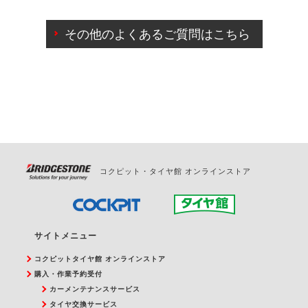
ご来店予約日の3営業日前までマイページからの予約
日変更が可能です。
その他のよくあるご質問はこちら
ご来店予約日の3営業日前を過ぎている場合のご予約
の日時変更につきましては、直接ご予約の店舗まで
お問合せください。
また、やむを得ない事由によりご予約のキャンセル
をご希望の際は、直接ご予約いただいた店舗へご連
絡ください。
コクピット・タイヤ館 オンラインストア
サイトメニュー
コクピットタイヤ館 オンラインストア
購入・作業予約受付
カーメンテナンスサービス
タイヤ交換サービス