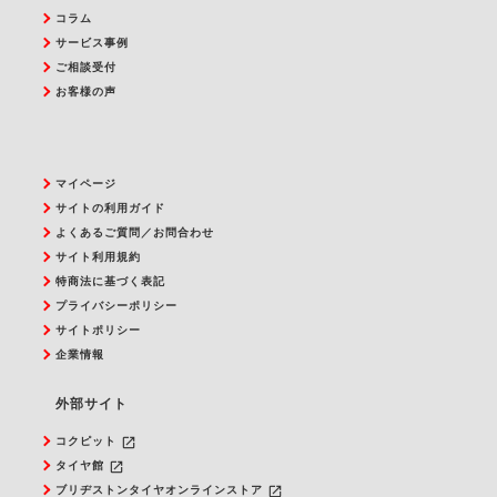
コラム
サービス事例
ご相談受付
お客様の声
マイページ
サイトの利用ガイド
よくあるご質問／お問合わせ
サイト利用規約
特商法に基づく表記
プライバシーポリシー
サイトポリシー
企業情報
外部サイト
launch
コクピット
launch
タイヤ館
launch
ブリヂストンタイヤオンラインストア