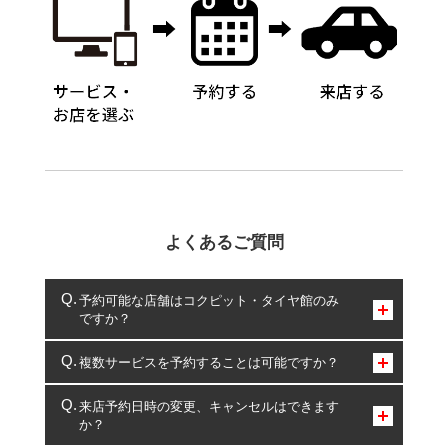
よくあるご質問
予約可能な店舗はコクピット・タイヤ館のみ
ですか？
コクピット・タイヤ館のみとなります。
複数サービスを予約することは可能ですか？
複数サービスのご予約は可能です。
来店予約日時の変更、キャンセルはできます
か？
一部の商品・サービスの組み合わせに限り、同時にご予約が
出来ないものもございます。