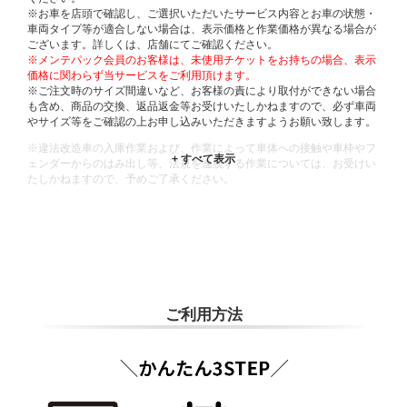
※お車を店頭で確認し、ご選択いただいたサービス内容とお車の状態・
車両タイプ等が適合しない場合は、表示価格と作業価格が異なる場合が
ございます。詳しくは、店舗にてご確認ください。
※メンテパック会員のお客様は、未使用チケットをお持ちの場合、表示
価格に関わらず当サービスをご利用頂けます。
※ご注文時のサイズ間違いなど、お客様の責により取付ができない場合
も含め、商品の交換、返品返金等お受けいたしかねますので、必ず車両
やサイズ等をご確認の上お申し込みいただきますようお願い致します。
※違法改造車の入庫作業および、作業によって車体への接触や車枠やフ
ェンダーからのはみ出し等、法規を逸脱する作業については、お受けい
たしかねますので、予めご了承ください。
※輸入車や一部希少車種等には対応できない場合もございます。
※おクルマの状態(作業の安全性を確保できない場合など含め)によって
は、ご来店当日であっても、作業をお断りさせて頂く場合もございま
す。
ADDITIONAL
INFORMATION
ご利用方法