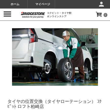
ホーム
マイページ
コクピット・タイヤ館
0
オンラインストア
IMAGES
タイヤの位置交換（タイヤローテーション） ｺｸ
ﾋﾟｯﾄ ロフト柏崎店