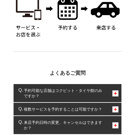
よくあるご質問
予約可能な店舗はコクピット・タイヤ館のみ
ですか？
コクピット・タイヤ館のみとなります。
複数サービスを予約することは可能ですか？
複数サービスのご予約は可能です。
来店予約日時の変更、キャンセルはできます
か？
一部の商品・サービスの組み合わせに限り、同時にご予約が
出来ないものもございます。