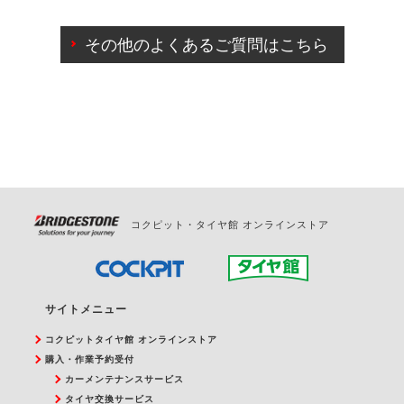
ご来店予約日の3営業日前までマイページからの予約
日変更が可能です。
その他のよくあるご質問はこちら
ご来店予約日の3営業日前を過ぎている場合のご予約
の日時変更につきましては、直接ご予約の店舗まで
お問合せください。
また、やむを得ない事由によりご予約のキャンセル
をご希望の際は、直接ご予約いただいた店舗へご連
絡ください。
コクピット・タイヤ館 オンラインストア
サイトメニュー
コクピットタイヤ館 オンラインストア
購入・作業予約受付
カーメンテナンスサービス
タイヤ交換サービス