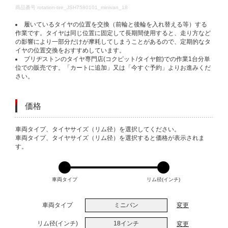
DETAILS
商品番号
rotation-tire_JSH7580101_minivan_18
履いているタイヤの位置を交換（前輪と後輪を入れ替える等）する
作業です。タイヤは同じ位置に固定して長期間使用すると、走り方など
の影響により一部分だけが摩耗してしまうことがあるので、定期的なタ
イヤの位置交換をおすすめしています。
ブリヂストンのタイヤ専門店(コクピット/タイヤ館)での作業1台分単
位での販売です。「カートに追加」又は「今すぐ予約」よりお進みくだ
さい。
価格
VARIATIONS
車両タイプ、タイヤサイズ（リム径）を選択してください。
車両タイプ、タイヤサイズ（リム径）を選択すると価格が表示されま
す。
車両タイプ
リム径(インチ)
車両タイプ
ミニバン
変更
リム径(インチ)
18インチ
変更