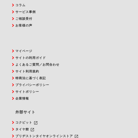
コラム
サービス事例
ご相談受付
お客様の声
マイページ
サイトの利用ガイド
よくあるご質問／お問合わせ
サイト利用規約
特商法に基づく表記
プライバシーポリシー
サイトポリシー
企業情報
外部サイト
launch
コクピット
launch
タイヤ館
launch
ブリヂストンタイヤオンラインストア