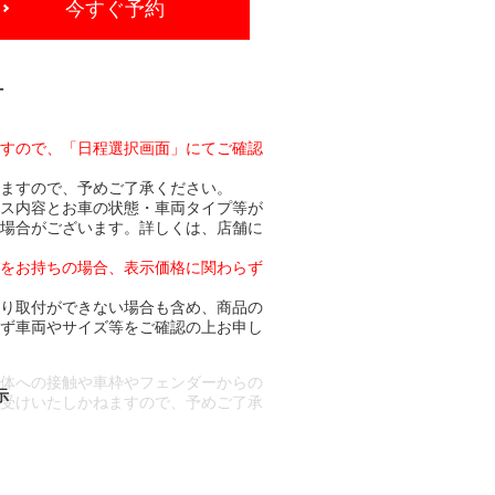
今すぐ予約
-
ますので、「日程選択画面」にてご確認
りますので、予めご了承ください。
ビス内容とお車の状態・車両タイプ等が
る場合がございます。詳しくは、店舗に
トをお持ちの場合、表示価格に関わらず
より取付ができない場合も含め、商品の
必ず車両やサイズ等をご確認の上お申し
車体への接触や車枠やフェンダーからの
お受けいたしかねますので、予めご了承
合もございます。
場合など含め)によっては、ご来店当日
ざいます。