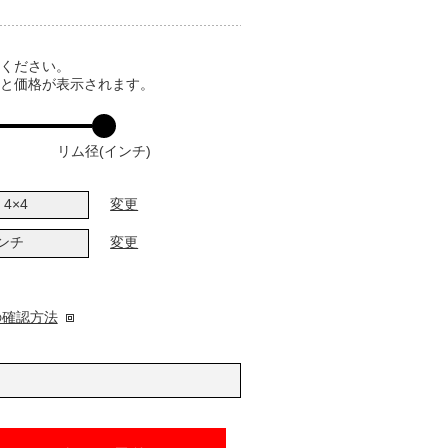
てください。
ると価格が表示されます。
リム径(インチ)
4×4
変更
インチ
変更
の確認方法