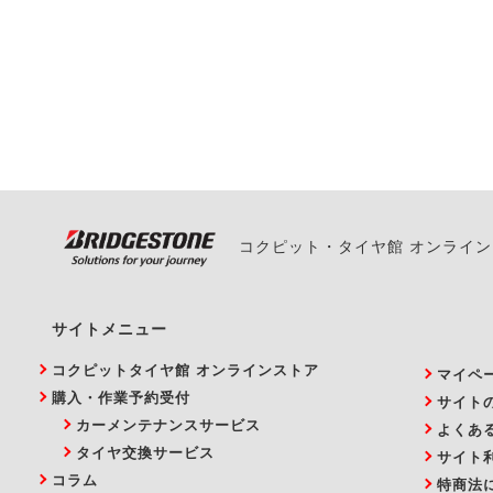
一部の商品・サービスの組み合
ご来店予約日の3営業
ご来店予約日の3営業
ください。
また、やむを得ない事
い。
コクピット・タイヤ館 オンライ
サイトメニュー
コクピットタイヤ館 オンラインストア
マイペ
購入・作業予約受付
サイト
カーメンテナンスサービス
よくあ
タイヤ交換サービス
サイト
コラム
特商法