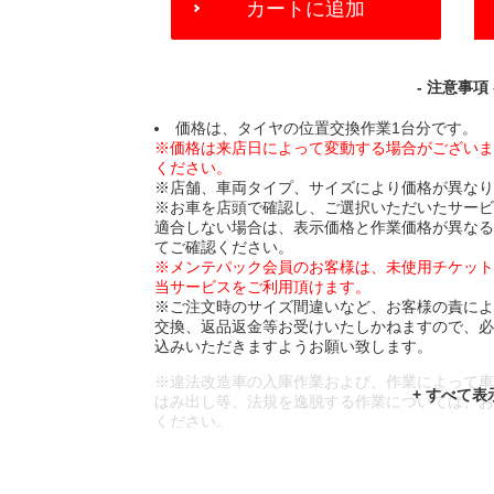
カートに追加
TO
CART
OPTIONS
- 注意事項 
価格は、タイヤの位置交換作業1台分です。
※価格は来店日によって変動する場合がござい
ください。
※店舗、車両タイプ、サイズにより価格が異な
※お車を店頭で確認し、ご選択いただいたサー
適合しない場合は、表示価格と作業価格が異な
てご確認ください。
※メンテパック会員のお客様は、未使用チケッ
当サービスをご利用頂けます。
※ご注文時のサイズ間違いなど、お客様の責に
交換、返品返金等お受けいたしかねますので、
込みいただきますようお願い致します。
※違法改造車の入庫作業および、作業によって
はみ出し等、法規を逸脱する作業については、
ください。
※輸入車や一部希少車種等には対応できない場
※おクルマの状態(作業の安全性を確保できない
であっても、作業をお断りさせて頂く場合もご