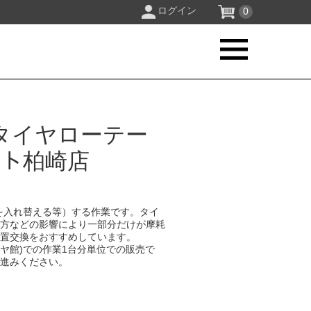
ログイン
0
タイヤローテー
ロフト柏崎店
を入れ替える等）する作業です。タイ
り方などの影響により一部分だけが摩耗
位置交換をおすすめしています。
イヤ館)での作業1台分単位での販売で
お進みください。