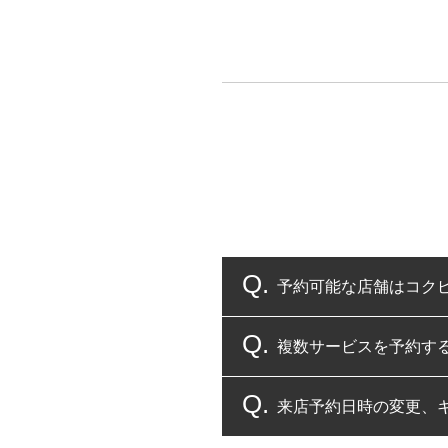
予約可能な店舗はコク
複数サービスを予約す
コクピット・タイヤ館
来店予約日時の変更、
複数サービスのご予約