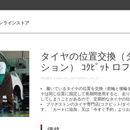
ンラインストア
タイヤの位置交換（
ション） ｺｸﾋﾟｯﾄ 
DETAILS
商品番号
rotation-tire_JSH7580101_suv_21
履いているタイヤの位置を交換（前輪と後輪
ヤは同じ位置に固定して長期間使用すると、走
してしまうことがあるので、定期的なタイヤの
ブリヂストンのタイヤ専門店(コクピット/タ
す。「カートに追加」又は「今すぐ予約」より
価格