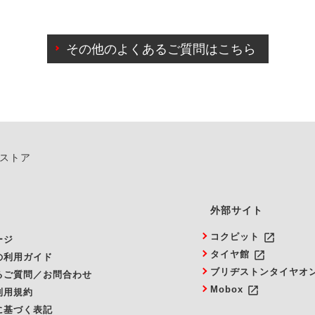
わせに限り、同時にご予約が出来ないものもございます。
日前までマイページからの予約日変更が可能です。
日前を過ぎている場合のご予約の日時変更につきましては、直
その他のよくあるご質問はこちら
由によりご予約のキャンセルをご希望の際は、直接ご予約いた
ンストア
外部サイト
launch
コクピット
ージ
launch
タイヤ館
の利用ガイド
ブリヂストンタイヤオ
るご質問／お問合わせ
launch
Mobox
利用規約
に基づく表記