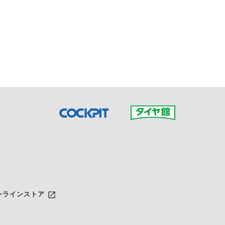
接ご予約の店舗までお問合せ
だいた店舗へご連絡くださ
launch
ンラインストア