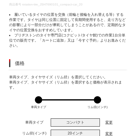
DETAILS
商品番号
rotation-tire_JSH7690101_compact-car_20
履いているタイヤの位置を交換（前輪と後輪を入れ替える等）する
作業です。タイヤは同じ位置に固定して長期間使用すると、走り方など
の影響により一部分だけが摩耗してしまうことがあるので、定期的なタ
イヤの位置交換をおすすめしています。
ブリヂストンのタイヤ専門店(コクピット/タイヤ館)での作業1台分単
位での販売です。「カートに追加」又は「今すぐ予約」よりお進みくだ
さい。
価格
VARIATIONS
車両タイプ、タイヤサイズ（リム径）を選択してください。
車両タイプ、タイヤサイズ（リム径）を選択すると価格が表示されま
す。
車両タイプ
リム径(インチ)
車両タイプ
コンパクト
変更
リム径(インチ)
20インチ
変更