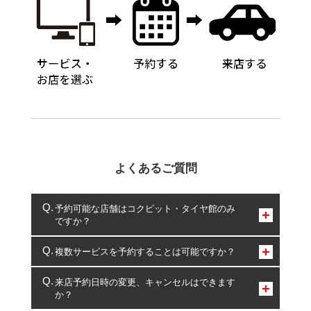
よくあるご質問
予約可能な店舗はコクピット・タイヤ館のみ
ですか？
コクピット・タイヤ館のみとなります。
複数サービスを予約することは可能ですか？
複数サービスのご予約は可能です。
来店予約日時の変更、キャンセルはできます
か？
一部の商品・サービスの組み合わせに限り、同時にご予約が
出来ないものもございます。