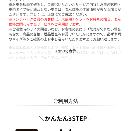
※お車を店頭で確認し、ご選択いただいたサービス内容とお車の状態・
車両タイプ等が適合しない場合は、表示価格と作業価格が異なる場合が
ございます。詳しくは、店舗にてご確認ください。
※メンテパック会員のお客様は、未使用チケットをお持ちの場合、表示
価格に関わらず当サービスをご利用頂けます。
※ご注文時のサイズ間違いなど、お客様の責により取付ができない場合
も含め、商品の交換、返品返金等お受けいたしかねますので、必ず車両
やサイズ等をご確認の上お申し込みいただきますようお願い致します。
※違法改造車の入庫作業および、作業によって車体への接触や車枠やフ
ェンダーからのはみ出し等、法規を逸脱する作業については、お受けい
たしかねますので、予めご了承ください。
※輸入車や一部希少車種等には対応できない場合もございます。
※おクルマの状態(作業の安全性を確保できない場合など含め)によって
は、ご来店当日であっても、作業をお断りさせて頂く場合もございま
す。
ADDITIONAL
INFORMATION
ご利用方法