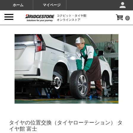
ホーム
マイページ
コクピット・タイヤ館
0
オンラインストア
IMAGES
タイヤの位置交換（タイヤローテーション） タ
イヤ館 富士