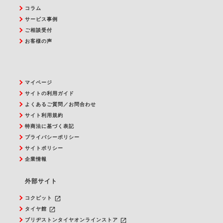
コラム
サービス事例
ご相談受付
お客様の声
マイページ
サイトの利用ガイド
よくあるご質問／お問合わせ
サイト利用規約
特商法に基づく表記
プライバシーポリシー
サイトポリシー
企業情報
外部サイト
launch
コクピット
launch
タイヤ館
launch
ブリヂストンタイヤオンラインストア