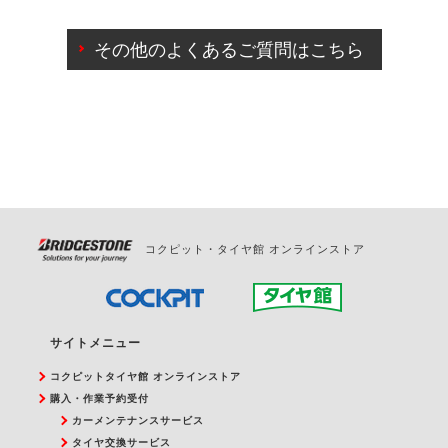
ご来店予約日の3営業日前までマイページからの予約
日変更が可能です。
その他のよくあるご質問はこちら
ご来店予約日の3営業日前を過ぎている場合のご予約
の日時変更につきましては、直接ご予約の店舗まで
お問合せください。
また、やむを得ない事由によりご予約のキャンセル
をご希望の際は、直接ご予約いただいた店舗へご連
絡ください。
コクピット・タイヤ館 オンラインストア
サイトメニュー
コクピットタイヤ館 オンラインストア
購入・作業予約受付
カーメンテナンスサービス
タイヤ交換サービス