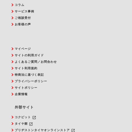
コラム
サービス事例
ご相談受付
お客様の声
マイページ
サイトの利用ガイド
よくあるご質問／お問合わせ
サイト利用規約
特商法に基づく表記
プライバシーポリシー
サイトポリシー
企業情報
外部サイト
launch
コクピット
launch
タイヤ館
launch
ブリヂストンタイヤオンラインストア