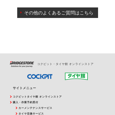
ご来店予約日の3営業日前までマイページからの予約
日変更が可能です。
その他のよくあるご質問はこちら
ご来店予約日の3営業日前を過ぎている場合のご予約
の日時変更につきましては、直接ご予約の店舗まで
お問合せください。
また、やむを得ない事由によりご予約のキャンセル
をご希望の際は、直接ご予約いただいた店舗へご連
絡ください。
コクピット・タイヤ館 オンラインストア
サイトメニュー
コクピットタイヤ館 オンラインストア
購入・作業予約受付
カーメンテナンスサービス
タイヤ交換サービス