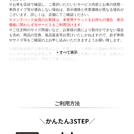
※お車を店頭で確認し、ご選択いただいたサービス内容とお車の状態・
車両タイプ等が適合しない場合は、表示価格と作業価格が異なる場合が
ございます。詳しくは、店舗にてご確認ください。
※メンテパック会員のお客様は、未使用チケットをお持ちの場合、表示
価格に関わらず当サービスをご利用頂けます。
※ご注文時のサイズ間違いなど、お客様の責により取付ができない場合
も含め、商品の交換、返品返金等お受けいたしかねますので、必ず車両
やサイズ等をご確認の上お申し込みいただきますようお願い致します。
※違法改造車の入庫作業および、作業によって車体への接触や車枠やフ
ェンダーからのはみ出し等、法規を逸脱する作業については、お受けい
たしかねますので、予めご了承ください。
※輸入車や一部希少車種等には対応できない場合もございます。
※おクルマの状態(作業の安全性を確保できない場合など含め)によって
は、ご来店当日であっても、作業をお断りさせて頂く場合もございま
す。
ADDITIONAL
INFORMATION
ご利用方法