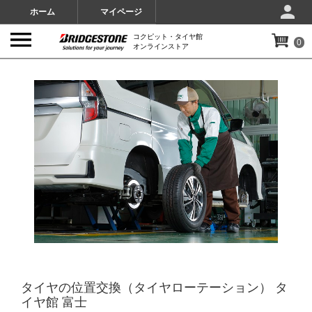
ホーム
マイページ
コクピット・タイヤ館
0
オンラインストア
IMAGES
タイヤの位置交換（タイヤローテーション） タ
イヤ館 富士