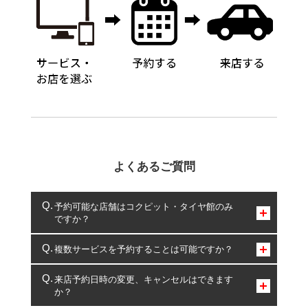
よくあるご質問
予約可能な店舗はコクピット・タイヤ館のみ
ですか？
コクピット・タイヤ館のみとなります。
複数サービスを予約することは可能ですか？
複数サービスのご予約は可能です。
来店予約日時の変更、キャンセルはできます
か？
一部の商品・サービスの組み合わせに限り、同時にご予約が
出来ないものもございます。