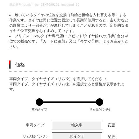
DETAILS
商品番号
rotation-tire_JSH7690101_imported_16
履いているタイヤの位置を交換（前輪と後輪を入れ替える等）する
作業です。タイヤは同じ位置に固定して長期間使用すると、走り方など
の影響により一部分だけが摩耗してしまうことがあるので、定期的なタ
イヤの位置交換をおすすめしています。
ブリヂストンのタイヤ専門店(コクピット/タイヤ館)での作業1台分単
位での販売です。「カートに追加」又は「今すぐ予約」よりお進みくだ
さい。
価格
VARIATIONS
車両タイプ、タイヤサイズ（リム径）を選択してください。
車両タイプ、タイヤサイズ（リム径）を選択すると価格が表示されま
す。
車両タイプ
リム径(インチ)
車両タイプ
輸入車
変更
リム径(インチ)
16インチ
変更