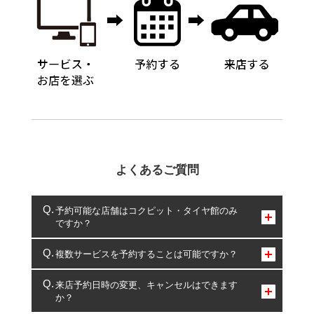
よくあるご質問
予約可能な店舗はコクピット・タイヤ館のみ
ですか？
コクピット・タイヤ館のみとなります。
複数サービスを予約することは可能ですか？
複数サービスのご予約は可能です。
来店予約日時の変更、キャンセルはできます
か？
一部の商品・サービスの組み合わせに限り、同時にご予約が
出来ないものもございます。