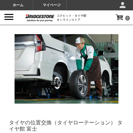
ホーム
マイページ
コクピット・タイヤ館
0
オンラインストア
IMAGES
タイヤの位置交換（タイヤローテーション） タ
イヤ館 富士