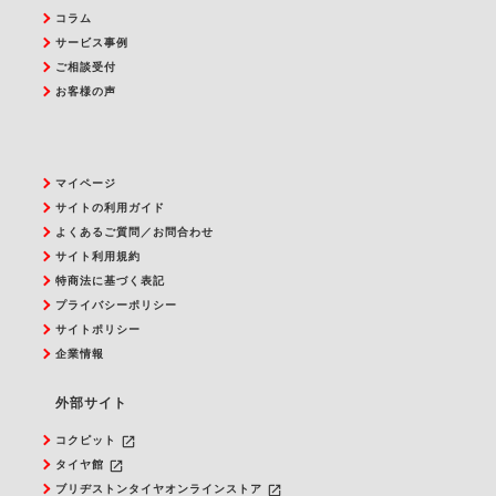
コラム
サービス事例
ご相談受付
お客様の声
マイページ
サイトの利用ガイド
よくあるご質問／お問合わせ
サイト利用規約
特商法に基づく表記
プライバシーポリシー
サイトポリシー
企業情報
外部サイト
launch
コクピット
launch
タイヤ館
launch
ブリヂストンタイヤオンラインストア