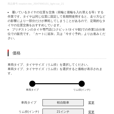
DETAILS
商品番号
rotation-tire_JSH7690101_light-car_21
履いているタイヤの位置を交換（前輪と後輪を入れ替える等）する
作業です。タイヤは同じ位置に固定して長期間使用すると、走り方など
の影響により一部分だけが摩耗してしまうことがあるので、定期的なタ
イヤの位置交換をおすすめしています。
ブリヂストンのタイヤ専門店(コクピット/タイヤ館)での作業1台分単
位での販売です。「カートに追加」又は「今すぐ予約」よりお進みくだ
さい。
価格
VARIATIONS
車両タイプ、タイヤサイズ（リム径）を選択してください。
車両タイプ、タイヤサイズ（リム径）を選択すると価格が表示されま
す。
車両タイプ
リム径(インチ)
車両タイプ
軽自動車
変更
リム径(インチ)
21インチ
変更