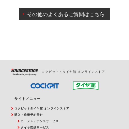
ご来店予約日の3営業日前までマイページからの予約
日変更が可能です。
その他のよくあるご質問はこちら
ご来店予約日の3営業日前を過ぎている場合のご予約
の日時変更につきましては、直接ご予約の店舗まで
お問合せください。
また、やむを得ない事由によりご予約のキャンセル
をご希望の際は、直接ご予約いただいた店舗へご連
絡ください。
コクピット・タイヤ館 オンラインストア
サイトメニュー
コクピットタイヤ館 オンラインストア
購入・作業予約受付
カーメンテナンスサービス
タイヤ交換サービス