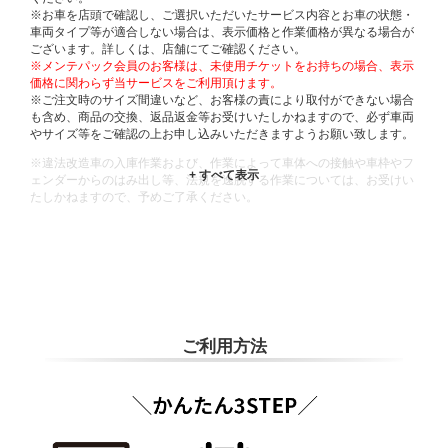
※お車を店頭で確認し、ご選択いただいたサービス内容とお車の状態・
車両タイプ等が適合しない場合は、表示価格と作業価格が異なる場合が
ございます。詳しくは、店舗にてご確認ください。
※メンテパック会員のお客様は、未使用チケットをお持ちの場合、表示
価格に関わらず当サービスをご利用頂けます。
※ご注文時のサイズ間違いなど、お客様の責により取付ができない場合
も含め、商品の交換、返品返金等お受けいたしかねますので、必ず車両
やサイズ等をご確認の上お申し込みいただきますようお願い致します。
※違法改造車の入庫作業および、作業によって車体への接触や車枠やフ
ェンダーからのはみ出し等、法規を逸脱する作業については、お受けい
たしかねますので、予めご了承ください。
※輸入車や一部希少車種等には対応できない場合もございます。
※おクルマの状態(作業の安全性を確保できない場合など含め)によって
は、ご来店当日であっても、作業をお断りさせて頂く場合もございま
す。
ADDITIONAL
INFORMATION
ご利用方法