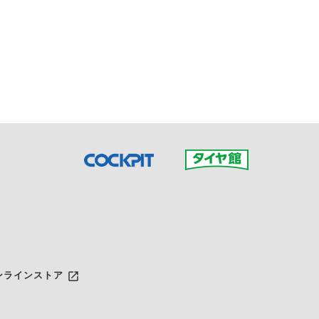
接ご予約の店舗までお問合せ
だいた店舗へご連絡くださ
launch
ンラインストア