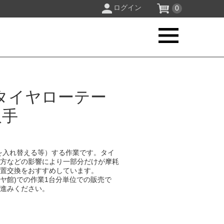
ログイン
0
タイヤローテー
取手
を入れ替える等）する作業です。タイ
り方などの影響により一部分だけが摩耗
位置交換をおすすめしています。
イヤ館)での作業1台分単位での販売で
お進みください。