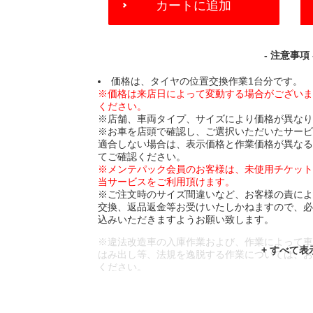
カートに追加
TO
CART
OPTIONS
- 注意事項 
価格は、タイヤの位置交換作業1台分です。
※価格は来店日によって変動する場合がござい
ください。
※店舗、車両タイプ、サイズにより価格が異な
※お車を店頭で確認し、ご選択いただいたサー
適合しない場合は、表示価格と作業価格が異な
てご確認ください。
※メンテパック会員のお客様は、未使用チケッ
当サービスをご利用頂けます。
※ご注文時のサイズ間違いなど、お客様の責に
交換、返品返金等お受けいたしかねますので、
込みいただきますようお願い致します。
※違法改造車の入庫作業および、作業によって
はみ出し等、法規を逸脱する作業については、
ください。
※輸入車や一部希少車種等には対応できない場
※おクルマの状態(作業の安全性を確保できない
であっても、作業をお断りさせて頂く場合もご