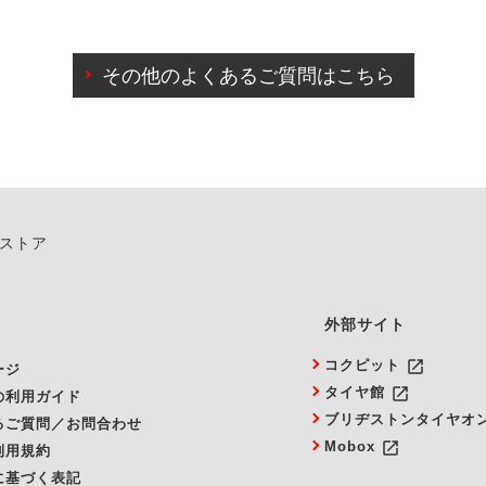
わせに限り、同時にご予約が出来ないものもございます。
日前までマイページからの予約日変更が可能です。
日前を過ぎている場合のご予約の日時変更につきましては、直
その他のよくあるご質問はこちら
由によりご予約のキャンセルをご希望の際は、直接ご予約いた
ンストア
外部サイト
launch
コクピット
ージ
launch
タイヤ館
の利用ガイド
ブリヂストンタイヤオ
るご質問／お問合わせ
launch
Mobox
利用規約
に基づく表記