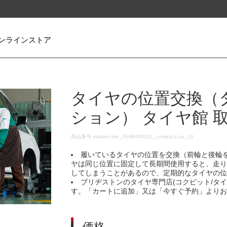
ンラインストア
タイヤの位置交換（
ション） タイヤ館 
DETAILS
商品番号
rotation-tire_JSH8460101_compact-car_16
履いているタイヤの位置を交換（前輪と後輪
ヤは同じ位置に固定して長期間使用すると、走
してしまうことがあるので、定期的なタイヤの
ブリヂストンのタイヤ専門店(コクピット/タ
す。「カートに追加」又は「今すぐ予約」より
価格