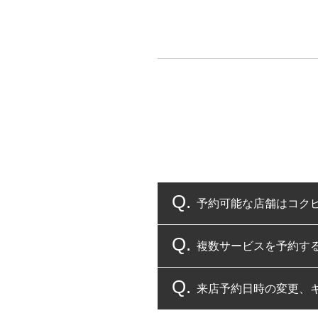
予約可能な店舗はコク
複数サービスを予約す
コクピット・タイヤ館
来店予約日時の変更、
複数サービスのご予約