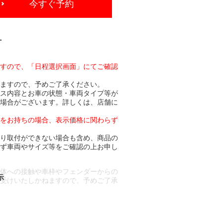
今すぐ予約
-
ますので、「日程選択画面」にてご確認
りますので、予めご了承ください。
ビス内容とお車の状態・車両タイプ等が
る場合がございます。詳しくは、店舗に
トをお持ちの場合、表示価格に関わらず
より取付ができない場合も含め、商品の
必ず車両やサイズ等をご確認の上お申し
車体への接触や車枠やフェンダーからの
お受けいたしかねますので、予めご了承
合もございます。
場合など含め)によっては、ご来店当日
ざいます。