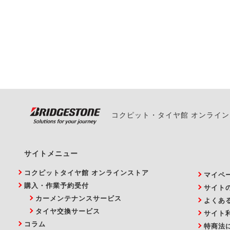
一部の商品・サービスの組み合
ご来店予約日の3営業
ご来店予約日の3営業
ください。
また、やむを得ない事
い。
コクピット・タイヤ館 オンライ
サイトメニュー
コクピットタイヤ館 オンラインストア
マイペ
購入・作業予約受付
サイト
カーメンテナンスサービス
よくあ
タイヤ交換サービス
サイト
コラム
特商法